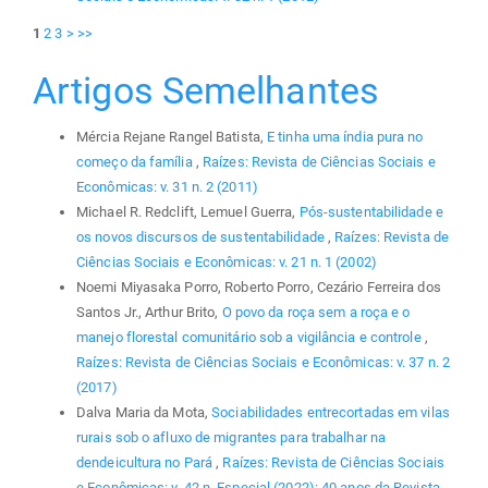
1
2
3
>
>>
Artigos Semelhantes
Mércia Rejane Rangel Batista,
E tinha uma índia pura no
começo da família
,
Raízes: Revista de Ciências Sociais e
Econômicas: v. 31 n. 2 (2011)
Michael R. Redclift, Lemuel Guerra,
Pós-sustentabilidade e
os novos discursos de sustentabilidade
,
Raízes: Revista de
Ciências Sociais e Econômicas: v. 21 n. 1 (2002)
Noemi Miyasaka Porro, Roberto Porro, Cezário Ferreira dos
Santos Jr., Arthur Brito,
O povo da roça sem a roça e o
manejo florestal comunitário sob a vigilância e controle
,
Raízes: Revista de Ciências Sociais e Econômicas: v. 37 n. 2
(2017)
Dalva Maria da Mota,
Sociabilidades entrecortadas em vilas
rurais sob o afluxo de migrantes para trabalhar na
dendeicultura no Pará
,
Raízes: Revista de Ciências Sociais
e Econômicas: v. 42 n. Especial (2022): 40 anos da Revista