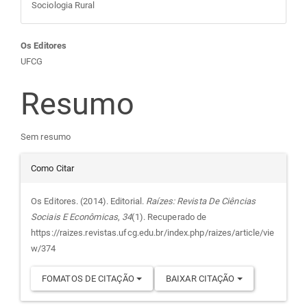
Sociologia Rural
Conteúdo
Os Editores
UFCG
do
Resumo
artigo
Sem resumo
principal
Detalhes
Como Citar
do
Os Editores. (2014). Editorial.
Raízes: Revista De Ciências
Sociais E Econômicas
,
34
(1). Recuperado de
artigo
https://raizes.revistas.ufcg.edu.br/index.php/raizes/article/vie
w/374
FOMATOS DE CITAÇÃO
BAIXAR CITAÇÃO