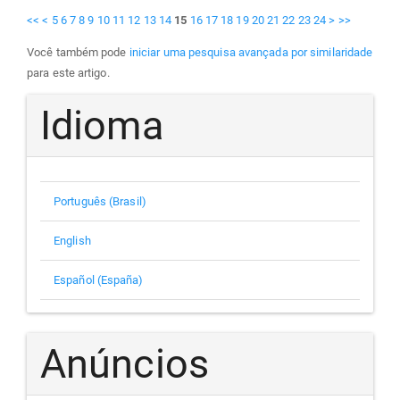
<<
<
5
6
7
8
9
10
11
12
13
14
15
16
17
18
19
20
21
22
23
24
>
>>
Você também pode
iniciar uma pesquisa avançada por similaridade
para este artigo.
Idioma
Português (Brasil)
English
Español (España)
Anúncios