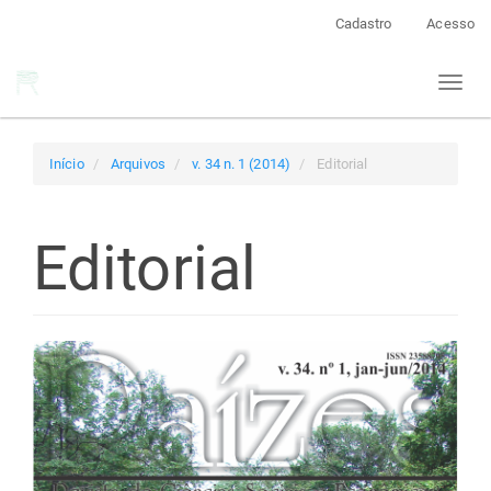
Navegação
Cadastro
Acesso
Principal
Conteúdo
Toggl
principal
naviga
Barra
Lateral
Início
Arquivos
v. 34 n. 1 (2014)
Editorial
Editorial
Barra
lateral
de