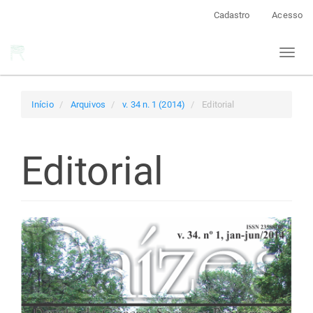
Navegação
Cadastro
Acesso
Principal
Conteúdo
Toggl
principal
naviga
Barra
Lateral
Início
Arquivos
v. 34 n. 1 (2014)
Editorial
Editorial
Barra
lateral
de