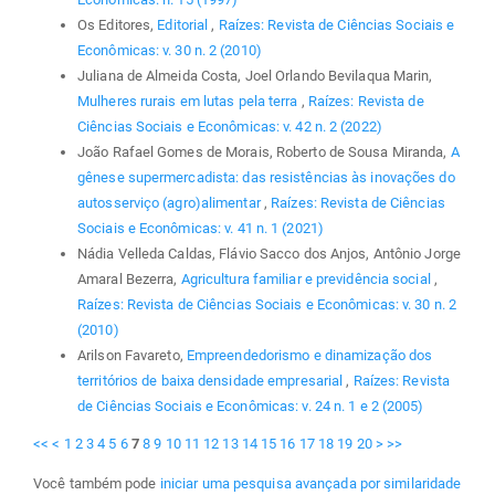
Os Editores,
Editorial
,
Raízes: Revista de Ciências Sociais e
Econômicas: v. 30 n. 2 (2010)
Juliana de Almeida Costa, Joel Orlando Bevilaqua Marin,
Mulheres rurais em lutas pela terra
,
Raízes: Revista de
Ciências Sociais e Econômicas: v. 42 n. 2 (2022)
João Rafael Gomes de Morais, Roberto de Sousa Miranda,
A
gênese supermercadista: das resistências às inovações do
autosserviço (agro)alimentar
,
Raízes: Revista de Ciências
Sociais e Econômicas: v. 41 n. 1 (2021)
Nádia Velleda Caldas, Flávio Sacco dos Anjos, Antônio Jorge
Amaral Bezerra,
Agricultura familiar e previdência social
,
Raízes: Revista de Ciências Sociais e Econômicas: v. 30 n. 2
(2010)
Arilson Favareto,
Empreendedorismo e dinamização dos
territórios de baixa densidade empresarial
,
Raízes: Revista
de Ciências Sociais e Econômicas: v. 24 n. 1 e 2 (2005)
<<
<
1
2
3
4
5
6
7
8
9
10
11
12
13
14
15
16
17
18
19
20
>
>>
Você também pode
iniciar uma pesquisa avançada por similaridade