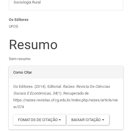
Sociologia Rural
Conteúdo
Os Editores
UFCG
do
Resumo
artigo
Sem resumo
principal
Detalhes
Como Citar
do
Os Editores. (2014). Editorial.
Raízes: Revista De Ciências
Sociais E Econômicas
,
34
(1). Recuperado de
artigo
https://raizes.revistas.ufcg.edu.br/index.php/raizes/article/vie
w/374
FOMATOS DE CITAÇÃO
BAIXAR CITAÇÃO