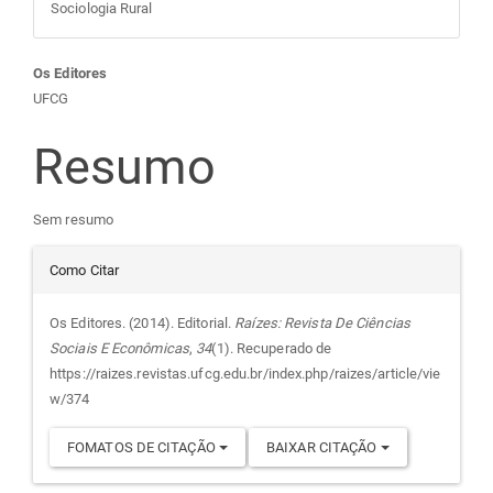
Sociologia Rural
Conteúdo
Os Editores
UFCG
do
Resumo
artigo
Sem resumo
principal
Detalhes
Como Citar
do
Os Editores. (2014). Editorial.
Raízes: Revista De Ciências
Sociais E Econômicas
,
34
(1). Recuperado de
artigo
https://raizes.revistas.ufcg.edu.br/index.php/raizes/article/vie
w/374
FOMATOS DE CITAÇÃO
BAIXAR CITAÇÃO