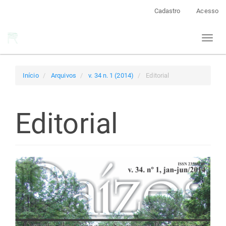
Navegação
Cadastro
Acesso
Principal
Conteúdo
Toggl
principal
naviga
Barra
Lateral
Início
Arquivos
v. 34 n. 1 (2014)
Editorial
Editorial
Barra
lateral
de