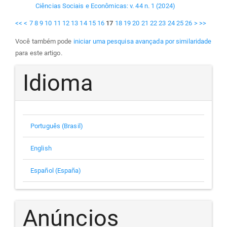
Ciências Sociais e Econômicas: v. 44 n. 1 (2024)
<<
<
7
8
9
10
11
12
13
14
15
16
17
18
19
20
21
22
23
24
25
26
>
>>
Você também pode
iniciar uma pesquisa avançada por similaridade
para este artigo.
Idioma
Português (Brasil)
English
Español (España)
Anúncios