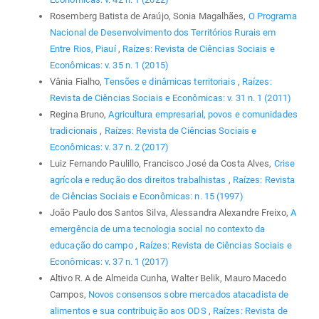
Rosemberg Batista de Araújo, Sonia Magalhães,
O Programa
Nacional de Desenvolvimento dos Territórios Rurais em
Entre Rios, Piauí
,
Raízes: Revista de Ciências Sociais e
Econômicas: v. 35 n. 1 (2015)
Vânia Fialho,
Tensões e dinâmicas territoriais
,
Raízes:
Revista de Ciências Sociais e Econômicas: v. 31 n. 1 (2011)
Regina Bruno,
Agricultura empresarial, povos e comunidades
tradicionais
,
Raízes: Revista de Ciências Sociais e
Econômicas: v. 37 n. 2 (2017)
Luiz Fernando Paulillo, Francisco José da Costa Alves,
Crise
agrícola e redução dos direitos trabalhistas
,
Raízes: Revista
de Ciências Sociais e Econômicas: n. 15 (1997)
João Paulo dos Santos Silva, Alessandra Alexandre Freixo,
A
emergência de uma tecnologia social no contexto da
educação do campo
,
Raízes: Revista de Ciências Sociais e
Econômicas: v. 37 n. 1 (2017)
Altivo R. A de Almeida Cunha, Walter Belik, Mauro Macedo
Campos,
Novos consensos sobre mercados atacadista de
alimentos e sua contribuição aos ODS
,
Raízes: Revista de