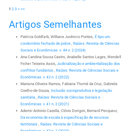
1
2
3
>
>>
Artigos Semelhantes
Patrícia Goldfarb, Williane Juvêncio Pontes,
É tipo um
condomínio fechado de pobre
,
Raízes: Revista de Ciências
Sociais e Econômicas: v. 44 n. 2 (2024)
Ana Carolina Sousa Castro, Anabelle Santos Lages, Wendell
Ficher Teixeira Assis,
Judicialização e ambientalização dos
conflitos fundiários
,
Raízes: Revista de Ciências Sociais e
Econômicas: v. 42 n. 2 (2022)
Mariana Oliveira Ramos, Fabiana Thomé da Cruz, Gabriela
Coelho-de-Souza,
Inclusão socioprodutiva e legislação
sanitária
,
Raízes: Revista de Ciências Sociais e
Econômicas: v. 41 n. 2 (2021)
Ademir Antonio Cazella, Clóvis Dorigon, Bernard Pecqueur,
Da economia de escala à especificação de recursos
territoriais
,
Raízes: Revista de Ciências Sociais e
Econômicas: v. 42 n. 1 (2022)