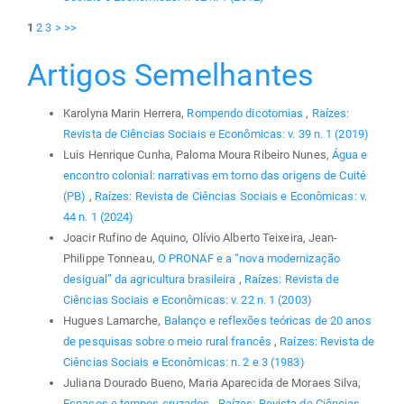
1
2
3
>
>>
Artigos Semelhantes
Karolyna Marin Herrera,
Rompendo dicotomias
,
Raízes:
Revista de Ciências Sociais e Econômicas: v. 39 n. 1 (2019)
Luis Henrique Cunha, Paloma Moura Ribeiro Nunes,
Água e
encontro colonial: narrativas em torno das origens de Cuité
(PB)
,
Raízes: Revista de Ciências Sociais e Econômicas: v.
44 n. 1 (2024)
Joacir Rufino de Aquino, Olívio Alberto Teixeira, Jean-
Philippe Tonneau,
O PRONAF e a “nova modernização
desigual” da agricultura brasileira
,
Raízes: Revista de
Ciências Sociais e Econômicas: v. 22 n. 1 (2003)
Hugues Lamarche,
Balanço e reflexões teóricas de 20 anos
de pesquisas sobre o meio rural francês
,
Raízes: Revista de
Ciências Sociais e Econômicas: n. 2 e 3 (1983)
Juliana Dourado Bueno, Maria Aparecida de Moraes Silva,
Espaços e tempos cruzados
,
Raízes: Revista de Ciências