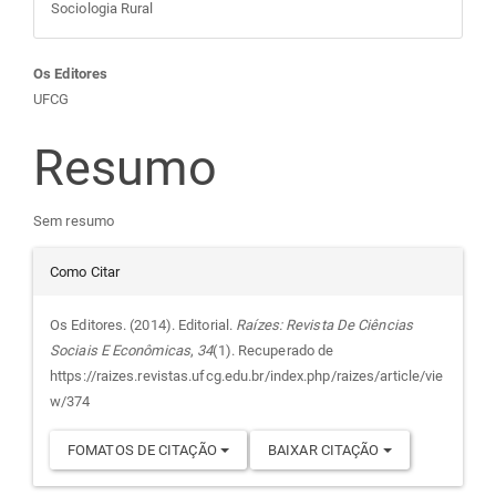
Sociologia Rural
Conteúdo
Os Editores
UFCG
do
Resumo
artigo
Sem resumo
principal
Detalhes
Como Citar
do
Os Editores. (2014). Editorial.
Raízes: Revista De Ciências
Sociais E Econômicas
,
34
(1). Recuperado de
artigo
https://raizes.revistas.ufcg.edu.br/index.php/raizes/article/vie
w/374
FOMATOS DE CITAÇÃO
BAIXAR CITAÇÃO