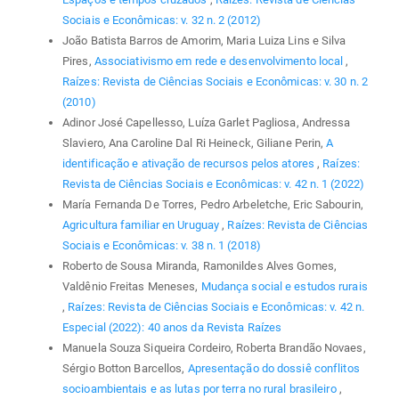
Sociais e Econômicas: v. 32 n. 2 (2012)
João Batista Barros de Amorim, Maria Luiza Lins e Silva
Pires,
Associativismo em rede e desenvolvimento local
,
Raízes: Revista de Ciências Sociais e Econômicas: v. 30 n. 2
(2010)
Adinor José Capellesso, Luíza Garlet Pagliosa, Andressa
Slaviero, Ana Caroline Dal Ri Heineck, Giliane Perin,
A
identificação e ativação de recursos pelos atores
,
Raízes:
Revista de Ciências Sociais e Econômicas: v. 42 n. 1 (2022)
María Fernanda De Torres, Pedro Arbeletche, Eric Sabourin,
Agricultura familiar en Uruguay
,
Raízes: Revista de Ciências
Sociais e Econômicas: v. 38 n. 1 (2018)
Roberto de Sousa Miranda, Ramonildes Alves Gomes,
Valdênio Freitas Meneses,
Mudança social e estudos rurais
,
Raízes: Revista de Ciências Sociais e Econômicas: v. 42 n.
Especial (2022): 40 anos da Revista Raízes
Manuela Souza Siqueira Cordeiro, Roberta Brandão Novaes,
Sérgio Botton Barcellos,
Apresentação do dossiê conflitos
socioambientais e as lutas por terra no rural brasileiro
,