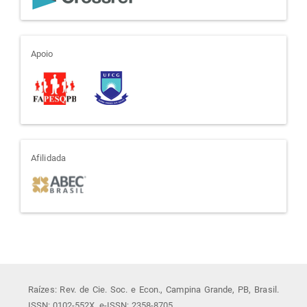
apoio
Apoio
afiliada
Afilidada
Raízes: Rev. de Cie. Soc. e Econ., Campina Grande, PB, Brasil.
ISSN: 0102-552X. e-ISSN: 2358-8705.