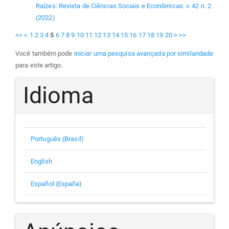
Raízes: Revista de Ciências Sociais e Econômicas: v. 42 n. 2
(2022)
<<
<
1
2
3
4
5
6
7
8
9
10
11
12
13
14
15
16
17
18
19
20
>
>>
Você também pode
iniciar uma pesquisa avançada por similaridade
para este artigo.
Idioma
Português (Brasil)
English
Español (España)