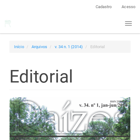
Navegação
Cadastro
Acesso
Principal
Conteúdo
Toggl
principal
naviga
Barra
Lateral
Início
Arquivos
v. 34 n. 1 (2014)
Editorial
Editorial
Barra
lateral
de