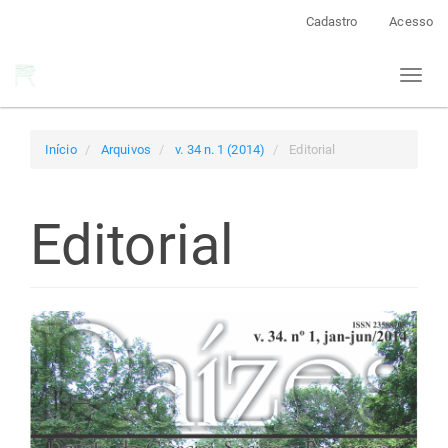
Navegação
Cadastro
Acesso
Principal
Conteúdo
Toggl
principal
naviga
Barra
Lateral
Início
Arquivos
v. 34 n. 1 (2014)
Editorial
Editorial
Barra
lateral
de