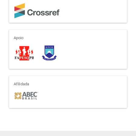
apoio
Apoio
afiliada
Afilidada