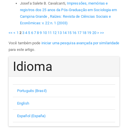
Josefa Salete B. Cavalcanti,
Impressões, memórias e
registros dos 25 anos da Pós-Graduação em Sociologia em
Campina Grande
,
Raízes: Revista de Ciências Sociais e
Econômicas: v. 22 n. 1 (2003)
<<
<
1
2
3
4
5
6
7
8
9
10
11
12
13
14
15
16
17
18
19
20
>
>>
Você também pode
iniciar uma pesquisa avançada por similaridade
para este artigo.
Idioma
Português (Brasil)
English
Español (España)