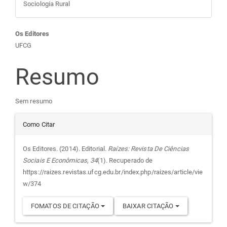
Sociologia Rural
Conteúdo
Os Editores
UFCG
do
Resumo
artigo
Sem resumo
principal
Detalhes
Como Citar
do
Os Editores. (2014). Editorial.
Raízes: Revista De Ciências
Sociais E Econômicas
,
34
(1). Recuperado de
artigo
https://raizes.revistas.ufcg.edu.br/index.php/raizes/article/vie
w/374
FOMATOS DE CITAÇÃO
BAIXAR CITAÇÃO