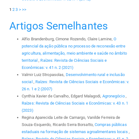
1
2
3
>
>>
Artigos Semelhantes
Alfio Brandenburg, Cimone Rozendo, Claire Lamine,
O
potencial da ação pública no processo de reconexão entre
agricultura, alimentação, meio ambiente e saúde no âmbito
territorial
,
Raízes: Revista de Ciências Sociais e
Econômicas: v. 41 n. 2 (2021)
Valmir Luiz Stropasolas,
Desenvolvimento rural e inclusão
social
,
Raízes: Revista de Ciências Sociais e Econômicas: v.
26 n. 1 e 2 (2007)
Cynthia Xavier de Carvalho, Edgard Malagodi,
Agronegócio
,
Raízes: Revista de Ciências Sociais e Econômicas: v. 43 n. 1
(2023)
Regina Aparecida Leite de Camargo, Vanilde Ferreira de
Souza-Esquerdo, Ricardo Serra Borsatto,
Compras públicas
estaduais na formação de sistemas agroalimentares locais
,
Raízes: Revista de Ciências Sociais e Econômicas: v. 41 n. 2