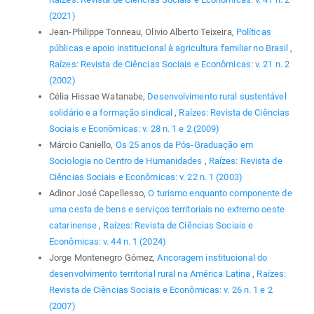
(2021)
Jean-Philippe Tonneau, Olivio Alberto Teixeira,
Políticas
públicas e apoio institucional à agricultura familiar no Brasil
,
Raízes: Revista de Ciências Sociais e Econômicas: v. 21 n. 2
(2002)
Célia Hissae Watanabe,
Desenvolvimento rural sustentável
solidário e a formação sindical
,
Raízes: Revista de Ciências
Sociais e Econômicas: v. 28 n. 1 e 2 (2009)
Márcio Caniello,
Os 25 anos da Pós-Graduação em
Sociologia no Centro de Humanidades
,
Raízes: Revista de
Ciências Sociais e Econômicas: v. 22 n. 1 (2003)
Adinor José Capellesso,
O turismo enquanto componente de
uma cesta de bens e serviços territoriais no extremo oeste
catarinense
,
Raízes: Revista de Ciências Sociais e
Econômicas: v. 44 n. 1 (2024)
Jorge Montenegro Gómez,
Ancoragem institucional do
desenvolvimento territorial rural na América Latina
,
Raízes:
Revista de Ciências Sociais e Econômicas: v. 26 n. 1 e 2
(2007)