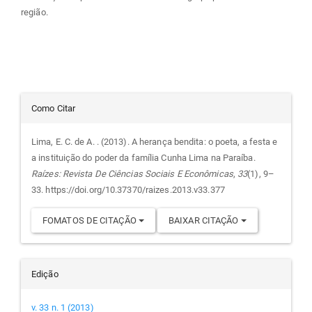
região.
Detalhes
Como Citar
do
Lima, E. C. de A. . (2013). A herança bendita: o poeta, a festa e
a instituição do poder da família Cunha Lima na Paraíba.
artigo
Raízes: Revista De Ciências Sociais E Econômicas
,
33
(1), 9–
33. https://doi.org/10.37370/raizes.2013.v33.377
FOMATOS DE CITAÇÃO
BAIXAR CITAÇÃO
Edição
v. 33 n. 1 (2013)