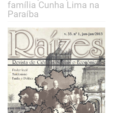
família Cunha Lima na
Paraíba
Barra
lateral
de
artigos