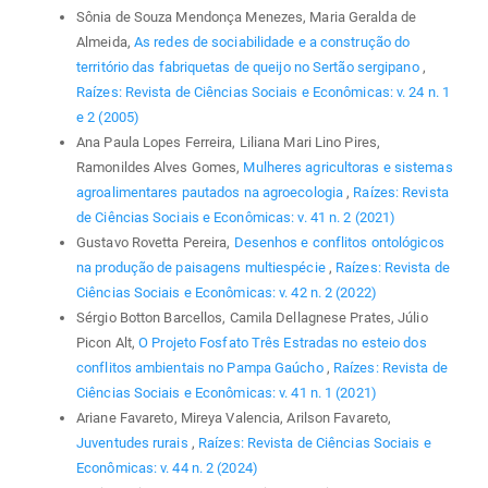
Sônia de Souza Mendonça Menezes, Maria Geralda de
Almeida,
As redes de sociabilidade e a construção do
território das fabriquetas de queijo no Sertão sergipano
,
Raízes: Revista de Ciências Sociais e Econômicas: v. 24 n. 1
e 2 (2005)
Ana Paula Lopes Ferreira, Liliana Mari Lino Pires,
Ramonildes Alves Gomes,
Mulheres agricultoras e sistemas
agroalimentares pautados na agroecologia
,
Raízes: Revista
de Ciências Sociais e Econômicas: v. 41 n. 2 (2021)
Gustavo Rovetta Pereira,
Desenhos e conflitos ontológicos
na produção de paisagens multiespécie
,
Raízes: Revista de
Ciências Sociais e Econômicas: v. 42 n. 2 (2022)
Sérgio Botton Barcellos, Camila Dellagnese Prates, Júlio
Picon Alt,
O Projeto Fosfato Três Estradas no esteio dos
conflitos ambientais no Pampa Gaúcho
,
Raízes: Revista de
Ciências Sociais e Econômicas: v. 41 n. 1 (2021)
Ariane Favareto, Mireya Valencia, Arilson Favareto,
Juventudes rurais
,
Raízes: Revista de Ciências Sociais e
Econômicas: v. 44 n. 2 (2024)