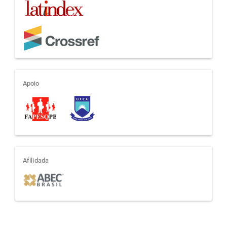
apoio
Apoio
afiliada
Afilidada