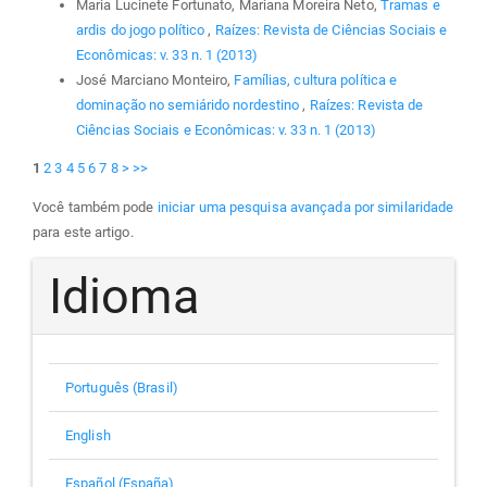
Maria Lucinete Fortunato, Mariana Moreira Neto,
Tramas e
ardis do jogo político
,
Raízes: Revista de Ciências Sociais e
Econômicas: v. 33 n. 1 (2013)
José Marciano Monteiro,
Famílias, cultura política e
dominação no semiárido nordestino
,
Raízes: Revista de
Ciências Sociais e Econômicas: v. 33 n. 1 (2013)
1
2
3
4
5
6
7
8
>
>>
Você também pode
iniciar uma pesquisa avançada por similaridade
para este artigo.
Idioma
Português (Brasil)
English
Español (España)