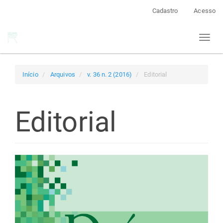
Navegação
Cadastro
Acesso
Principal
Conteúdo
Toggl
principal
naviga
Barra
Lateral
Início
Arquivos
v. 36 n. 2 (2016)
Editorial
Editorial
Barra
lateral
de