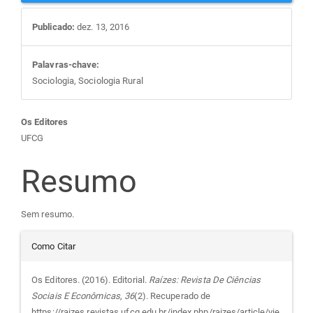
Publicado:
dez. 13, 2016
Palavras-chave:
Sociologia, Sociologia Rural
Conteúdo
Os Editores
UFCG
do
Resumo
artigo
Sem resumo.
principal
Detalhes
Como Citar
do
Os Editores. (2016). Editorial.
Raízes: Revista De Ciências
Sociais E Econômicas
,
36
(2). Recuperado de
https://raizes.revistas.ufcg.edu.br/index.php/raizes/article/vie