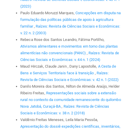
(2023)
Paulo Eduardo Moruzzi Marques,
Concepções em disputa na
formulação das políticas públicas de apoio à agricultura
familiar
,
Raízes: Revista de Ciências Sociais e Econômicas:
v. 22 n. 2 (2003)
Rebeca Rose dos Santos Leandro, Fátima Portilho,
Ativismos alimentares e movimentos em torno das plantas
alimentícias não convencionais (PANC)
,
Raízes: Revista de
Ciências Sociais e Econômicas: v. 44 n. 1 (2024)
Maud Hirczak, Claude Janin , Dany Lapostolle,
A Cesta de
Bens e Serviços Territoriais face à transição
,
Raízes:
Revista de Ciências Sociais e Econômicas: v. 42 n. 1 (2022)
Danilo Moreira dos Santos, Nilton de Almeida Araújo, Helder
Ribeiro Freitas,
Representações sociais sobre a extensão
rural no contexto da comunidade remanescente do quilombo
Nova Jatobá, Curaçá-BA
,
Raízes: Revista de Ciências
Sociais e Econômicas: v. 38 n. 2 (2018)
Valdênio Freitas Meneses, Leila Maria Pessôa,
Apresentação do dossiê expedições científicas, inventários,