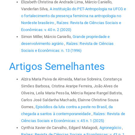
Elizabeth Christina de Andrade Lima, Márcio Caniello,
Vanderlan Silva,
A instituição do PET-Antropologia na UFCG e
o fortalecimento da presença feminina na antropologia no
Nordeste brasileiro
,
Raízes: Revista de Ciências Sociais e
Econômicas: v. 40 n. 2 (2020)
Simon Miller, Márcio Caniello,
Grande propriedade e
desenvolvimento agrário
,
Raízes: Revista de Ciências
Sociais e Econômicas: n. 13 (1996)
Artigos Semelhantes
Alzira Maria Paiva de Almeida, Marise Sobreira, Constança
Simões Barbosa, Cristina Araripe Ferreira, João Alves de
Oliveira, Leila Maria Pessôa, Mércia Rejane Rangel Batista,
Carlos José Saldanha Machado, Elainne Christine Sousa
Gomes,
Episódios da luta contra a peste no Brasil, da
chegada a santos à contemporaneidade
,
Raízes: Revista de
Ciências Sociais e Econômicas: v. 45 n. 1 (2025)
Cynthia Xavier de Carvalho, Edgard Malagodi,
Agronegócio
,
Raízes: Revista de Ciências Sociais e Econômicas: v. 43 n. 1