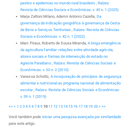
pestes e epidemias no mundo rural brasileiro
,
Raízes:
Revista de Ciências Sociais e Econômicas: v. 45 n. 1 (2025)
Marja Zattoni Milano, Ademir Antonio Cazella,
Da
governança da indicação geográfica à governança da Cesta
de Bens e Serviços Territoriais
,
Raízes: Revista de Ciências
Sociais e Econômicas: v. 42 n. 1 (2022)
Marc Piraux, Roberto de Sousa Miranda,
A longa emergência
da agricultura familiar: relações entre atividade agrícola,
atores sociais e formas de intervenção do estado no
Agreste Paraibano
,
Raízes: Revista de Ciências Sociais e
Econômicas: v. 30 n. 2 (2010)
Vanessa Schottz,
A incorporação de princípios de segurança
alimentar e nutricional ao programa nacional de alimentação
escolar
,
Raízes: Revista de Ciências Sociais e Econômicas:
v. 39 n. 1 (2019)
<<
<
1
2
3
4
5
6
7
8
9
10
11
12
13
14
15
16
17
18
19
20
>
>>
Você também pode
iniciar uma pesquisa avançada por similaridade
para este artigo.