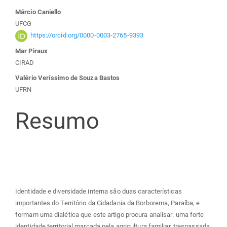
Conteúdo
Márcio Caniello
UFCG
do
https://orcid.org/0000-0003-2765-9393
Mar Piraux
artigo
CIRAD
Valério Veríssimo de Souza Bastos
principal
UFRN
Resumo
Identidade e diversidade interna são duas características
importantes do Território da Cidadania da Borborema, Paraíba, e
formam uma dialética que este artigo procura analisar: uma forte
identidade territorial marcada pela agricultura familiar, trespassada