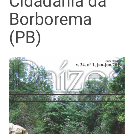
Cidadania da
Borborema
(PB)
Barra
lateral
de
artigos