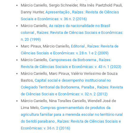
Márcio Caniello, Sergio Schneider, Rita Inês Paetzhold Pauli,
Danny Hunter,
Apresentação
,
Raízes: Revista de Ciências
Sociais e Econômicas: v. 36 n. 2 (2016)
Márcio Caniello,
As raízes da nacionalidade no Brasil
colonial
,
Raízes: Revista de Ciências Sociais e Econômicas:
n. 20 (1999)
Marc Piraux, Márcio Caniello,
Editorial
,
Raízes: Revista de
Ciências Sociais e Econômicas: v. 28 n. 1 e 2 (2009)
Márcio Caniello,
Camponeses da Borborema
,
Raízes:
Revista de Ciências Sociais e Econômicas: v. 43 n. 1 (2023)
Márcio Caniello, Marc Piraux, Valério Veríssimo de Souza
Bastos,
Capital social e desempenho institucional no
Colegiado Territorial da Borborema, Paraíba
,
Raízes: Revista
de Ciências Sociais e Econômicas: v. 32 n. 2 (2012)
Márcio Caniello, Nina Toralles Caniello, Wendell José de
Lima Melo,
Compras governamentais de produtos da
agricultura familiar para a merenda escolar no território rural
do Seridó paraibano
,
Raízes: Revista de Ciências Sociais e
Econômicas: v. 36 n. 2 (2016)