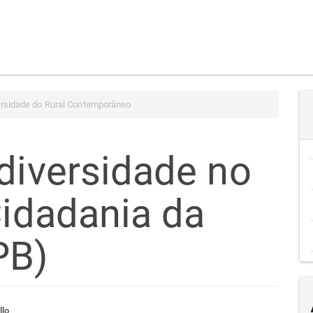
ersidade do Rural Contemporâneo
 diversidade no
Cidadania da
PB)
llo