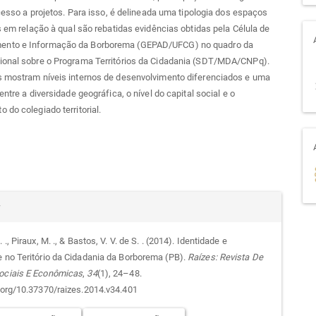
 acesso a projetos. Para isso, é delineada uma tipologia dos espaços
is em relação à qual são rebatidas evidências obtidas pela Célula de
nto e Informação da Borborema (GEPAD/UFCG) no quadro da
ional sobre o Programa Territórios da Cidadania (SDT/MDA/CNPq).
s mostram níveis internos de desenvolvimento diferenciados e uma
entre a diversidade geográfica, o nível do capital social e o
 do colegiado territorial.
alhes
r
 ., Piraux, M. ., & Bastos, V. V. de S. . (2014). Identidade e
e no Teritório da Cidadania da Borborema (PB).
Raízes: Revista De
go
ociais E Econômicas
,
34
(1), 24–48.
i.org/10.37370/raizes.2014.v34.401