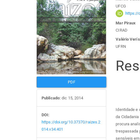
Barra
Con
UFCG
lateral
do
https:/
Mar Piraux
de
arti
CIRAD
Valério Verí
artigos
prin
UFRN
Re
PDF
Publicado:
dic 15, 2014
Identidade e 
DOI:
da Cidadania 
https://doi.org/10.37370/raizes.2
procura analis
014.v34.401
trespassada 
sensíveis em 