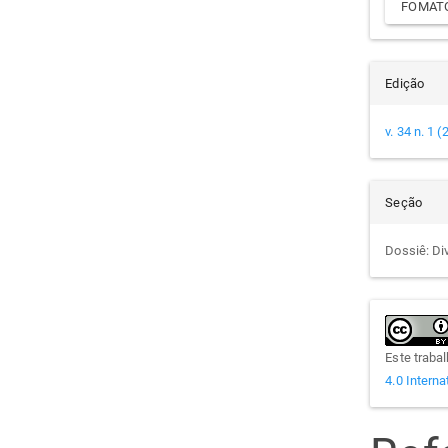
FOMATO
Edição
v. 34 n. 1 
Seção
Dossiê: Di
Este traba
4.0 Interna