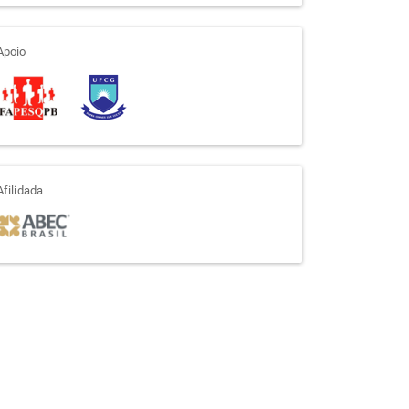
apoio
Apoio
afiliada
Afilidada