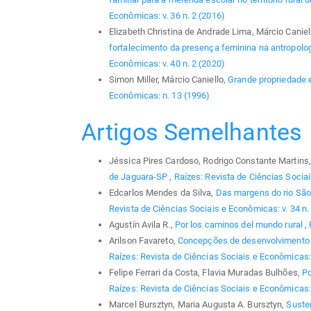
Econômicas: v. 36 n. 2 (2016)
Elizabeth Christina de Andrade Lima, Márcio Caniel
fortalecimento da presença feminina na antropolog
Econômicas: v. 40 n. 2 (2020)
Simon Miller, Márcio Caniello,
Grande propriedade 
Econômicas: n. 13 (1996)
Artigos Semelhantes
Jéssica Pires Cardoso, Rodrigo Constante Martins
de Jaguara-SP
,
Raízes: Revista de Ciências Sociai
Edcarlos Mendes da Silva,
Das margens do rio São
Revista de Ciências Sociais e Econômicas: v. 34 n.
Agustín Avila R.,
Por los caminos del mundo rural
,
Arilson Favareto,
Concepções de desenvolvimento e 
Raízes: Revista de Ciências Sociais e Econômicas: 
Felipe Ferrari da Costa, Flavia Muradas Bulhões,
Po
Raízes: Revista de Ciências Sociais e Econômicas: 
Marcel Bursztyn, Maria Augusta A. Bursztyn,
Susten