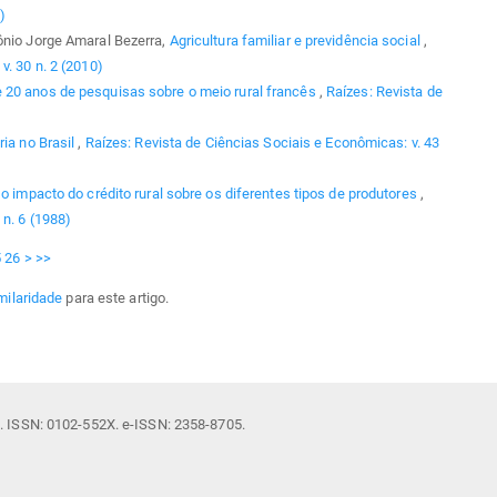
)
ônio Jorge Amaral Bezerra,
Agricultura familiar e previdência social
,
v. 30 n. 2 (2010)
e 20 anos de pesquisas sobre o meio rural francês
,
Raízes: Revista de
ia no Brasil
,
Raízes: Revista de Ciências Sociais e Econômicas: v. 43
 o impacto do crédito rural sobre os diferentes tipos de produtores
,
 n. 6 (1988)
5
26
>
>>
milaridade
para este artigo.
il. ISSN: 0102-552X. e-ISSN: 2358-8705.