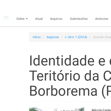
Navegação
Principal
Conteúdo
Sobre
Atual
Arquivos
Submissões
Anúncios
principal
Barra
Lateral
Início
Arquivos
v. 34 n. 1 (2014)
Dossiê: Div
Identidade e
Teritório da 
Borborema (
Márcio Canie