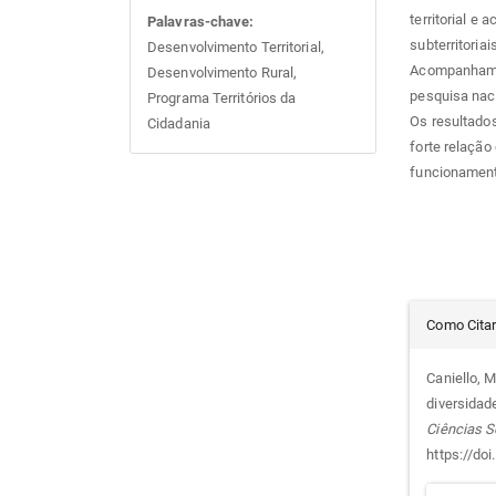
territorial e
Palavras-chave:
subterritoria
Desenvolvimento Territorial,
Acompanhame
Desenvolvimento Rural,
pesquisa nac
Programa Territórios da
Os resultado
Cidadania
forte relação 
funcionamento
Det
Como Cita
do
Caniello, M.
diversidad
arti
Ciências S
https://do