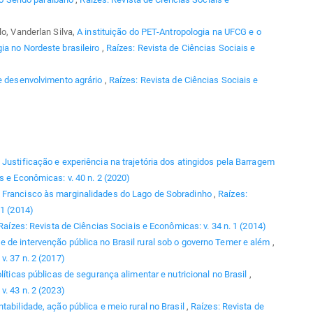
lo, Vanderlan Silva,
A instituição do PET-Antropologia na UFCG e o
ia no Nordeste brasileiro
,
Raízes: Revista de Ciências Sociais e
e desenvolvimento agrário
,
Raízes: Revista de Ciências Sociais e
,
Justificação e experiência na trajetória dos atingidos pela Barragem
s e Econômicas: v. 40 n. 2 (2020)
 Francisco às marginalidades do Lago de Sobradinho
,
Raízes:
 1 (2014)
Raízes: Revista de Ciências Sociais e Econômicas: v. 34 n. 1 (2014)
de intervenção pública no Brasil rural sob o governo Temer e além
,
v. 37 n. 2 (2017)
líticas públicas de segurança alimentar e nutricional no Brasil
,
v. 43 n. 2 (2023)
tabilidade, ação pública e meio rural no Brasil
,
Raízes: Revista de