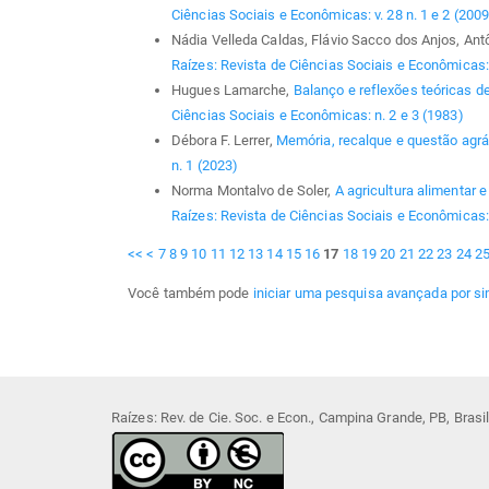
Ciências Sociais e Econômicas: v. 28 n. 1 e 2 (2009
Nádia Velleda Caldas, Flávio Sacco dos Anjos, Ant
Raízes: Revista de Ciências Sociais e Econômicas: 
Hugues Lamarche,
Balanço e reflexões teóricas d
Ciências Sociais e Econômicas: n. 2 e 3 (1983)
Débora F. Lerrer,
Memória, recalque e questão agrár
n. 1 (2023)
Norma Montalvo de Soler,
A agricultura alimentar e
Raízes: Revista de Ciências Sociais e Econômicas:
<<
<
7
8
9
10
11
12
13
14
15
16
17
18
19
20
21
22
23
24
2
Você também pode
iniciar uma pesquisa avançada por si
Raízes: Rev. de Cie. Soc. e Econ., Campina Grande, PB, Bras