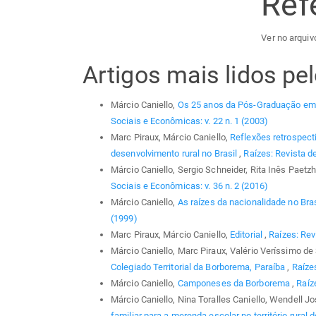
Ref
Ver no arquivo
Artigos mais lidos p
Márcio Caniello,
Os 25 anos da Pós-Graduação em
Sociais e Econômicas: v. 22 n. 1 (2003)
Marc Piraux, Márcio Caniello,
Reflexões retrospecti
desenvolvimento rural no Brasil
,
Raízes: Revista d
Márcio Caniello, Sergio Schneider, Rita Inês Paetz
Sociais e Econômicas: v. 36 n. 2 (2016)
Márcio Caniello,
As raízes da nacionalidade no Bras
(1999)
Marc Piraux, Márcio Caniello,
Editorial
,
Raízes: Rev
Márcio Caniello, Marc Piraux, Valério Veríssimo d
Colegiado Territorial da Borborema, Paraíba
,
Raízes
Márcio Caniello,
Camponeses da Borborema
,
Raíz
Márcio Caniello, Nina Toralles Caniello, Wendell J
familiar para a merenda escolar no território rural