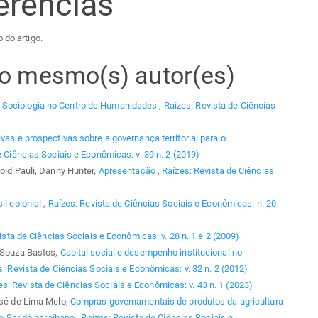
erências
 do artigo.
elo mesmo(s) autor(es)
 Sociologia no Centro de Humanidades
,
Raízes: Revista de Ciências
vas e prospectivas sobre a governança territorial para o
e Ciências Sociais e Econômicas: v. 39 n. 2 (2019)
hold Pauli, Danny Hunter,
Apresentação
,
Raízes: Revista de Ciências
il colonial
,
Raízes: Revista de Ciências Sociais e Econômicas: n. 20
ista de Ciências Sociais e Econômicas: v. 28 n. 1 e 2 (2009)
e Souza Bastos,
Capital social e desempenho institucional no
: Revista de Ciências Sociais e Econômicas: v. 32 n. 2 (2012)
es: Revista de Ciências Sociais e Econômicas: v. 43 n. 1 (2023)
osé de Lima Melo,
Compras governamentais de produtos da agricultura
 do Seridó paraibano
,
Raízes: Revista de Ciências Sociais e