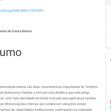
teúdo
/orcid.org/0000-0003-2765-9393
go
ssimo de Souza Bastos
cipal
sumo
diversidade interna são duas características importantes do Território
da Borborema, Paraíba, e formam uma dialética que este artigo
ar: uma forte identidade territorial marcada pela agricultura familiar,
por diferenciações internas que evidenciam variações zonais
termos de capacidades institucionais, participação no colegiado