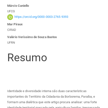
Conteúdo
Márcio Caniello
UFCG
do
https://orcid.org/0000-0003-2765-9393
Mar Piraux
artigo
CIRAD
Valério Veríssimo de Souza Bastos
principal
UFRN
Resumo
Identidade e diversidade interna são duas características
importantes do Território da Cidadania da Borborema, Paraíba, e
formam uma dialética que este artigo procura analisar: uma forte
identidade territorial marcada pela agricultura familiar, trespassada