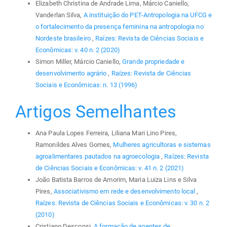
Elizabeth Christina de Andrade Lima, Márcio Caniello,
Vanderlan Silva,
A instituição do PET-Antropologia na UFCG e
o fortalecimento da presença feminina na antropologia no
Nordeste brasileiro
,
Raízes: Revista de Ciências Sociais e
Econômicas: v. 40 n. 2 (2020)
Simon Miller, Márcio Caniello,
Grande propriedade e
desenvolvimento agrário
,
Raízes: Revista de Ciências
Sociais e Econômicas: n. 13 (1996)
Artigos Semelhantes
Ana Paula Lopes Ferreira, Liliana Mari Lino Pires,
Ramonildes Alves Gomes,
Mulheres agricultoras e sistemas
agroalimentares pautados na agroecologia
,
Raízes: Revista
de Ciências Sociais e Econômicas: v. 41 n. 2 (2021)
João Batista Barros de Amorim, Maria Luiza Lins e Silva
Pires,
Associativismo em rede e desenvolvimento local
,
Raízes: Revista de Ciências Sociais e Econômicas: v. 30 n. 2
(2010)
Cristiano Desconsi,
A formação de agentes de