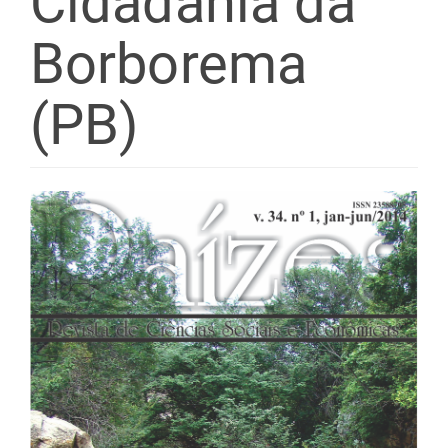
Cidadania da
Borborema
(PB)
Barra
lateral
de
artigos