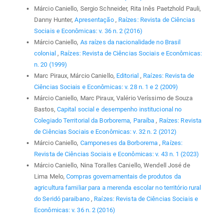
Márcio Caniello, Sergio Schneider, Rita Inês Paetzhold Pauli,
Danny Hunter,
Apresentação
,
Raízes: Revista de Ciências
Sociais e Econômicas: v. 36 n. 2 (2016)
Márcio Caniello,
As raízes da nacionalidade no Brasil
colonial
,
Raízes: Revista de Ciências Sociais e Econômicas:
n. 20 (1999)
Marc Piraux, Márcio Caniello,
Editorial
,
Raízes: Revista de
Ciências Sociais e Econômicas: v. 28 n. 1 e 2 (2009)
Márcio Caniello, Marc Piraux, Valério Veríssimo de Souza
Bastos,
Capital social e desempenho institucional no
Colegiado Territorial da Borborema, Paraíba
,
Raízes: Revista
de Ciências Sociais e Econômicas: v. 32 n. 2 (2012)
Márcio Caniello,
Camponeses da Borborema
,
Raízes:
Revista de Ciências Sociais e Econômicas: v. 43 n. 1 (2023)
Márcio Caniello, Nina Toralles Caniello, Wendell José de
Lima Melo,
Compras governamentais de produtos da
agricultura familiar para a merenda escolar no território rural
do Seridó paraibano
,
Raízes: Revista de Ciências Sociais e
Econômicas: v. 36 n. 2 (2016)