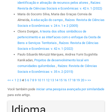
identificação e ativação de recursos pelos atores
,
Raízes:
Revista de Ciências Sociais e Econômicas: v. 42 n. 1 (2022)
Maria do Socorro Silva, Maria das Graças Correia de
Almeida,
A educação do campo
,
Raízes: Revista de Ciências
Sociais e Econômicas: v. 24 n. 1 e 2 (2005)
Clovis Dorigon,
A teoria dos sítios simbólicos de
pertencimento e as interfaces com o enfoque da Cesta de
Bens e Serviços Territoriais
,
Raízes: Revista de Ciências
Sociais e Econômicas: v. 42 n. 1 (2022)
Paulo Eduardo Moruzzi Marques, Andrea Yumi Sugishita
Kanikadan,
Projetos de desenvolvimento local em
comunidades quilombolas
,
Raízes: Revista de Ciências
Sociais e Econômicas: v. 35 n. 2 (2015)
<<
<
1
2
3
4
5
6
7
8
9
10
11
12
13
14
15
16
17
18
19
20
>
>>
Você também pode
iniciar uma pesquisa avançada por similaridade
para este artigo.
Idioma