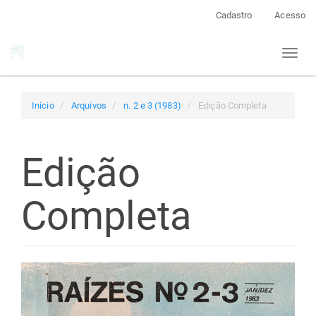
Navegação
Cadastro
Acesso
Principal
Conteúdo
Toggl
principal
naviga
Barra
Lateral
Início
Arquivos
n. 2 e 3 (1983)
Edição Completa
Edição
Completa
Barra
lateral