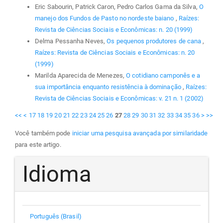
Eric Sabourin, Patrick Caron, Pedro Carlos Gama da Silva,
O
manejo dos Fundos de Pasto no nordeste baiano
,
Raízes:
Revista de Ciências Sociais e Econômicas: n. 20 (1999)
Delma Pessanha Neves,
Os pequenos produtores de cana
,
Raízes: Revista de Ciências Sociais e Econômicas: n. 20
(1999)
Marilda Aparecida de Menezes,
O cotidiano camponês e a
sua importância enquanto resistência à dominação
,
Raízes:
Revista de Ciências Sociais e Econômicas: v. 21 n. 1 (2002)
<<
<
17
18
19
20
21
22
23
24
25
26
27
28
29
30
31
32
33
34
35
36
>
>>
Você também pode
iniciar uma pesquisa avançada por similaridade
para este artigo.
Idioma
Português (Brasil)