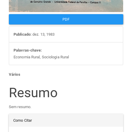
PDF
Publicado:
dez. 13, 1983
Palavras-chave:
Economia Rural, Sociologia Rural
Conteúdo
Vários
do
Resumo
artigo
Sem resumo.
Detalhes
principal
Como Citar