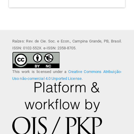
Raízes: Rev. de Cie. Soc. e Econ., Campina Grande, PB, Brasil.
ISSN: 0102-552X. e-ISSN: 2358-8705.
This work is licensed under a
Creative Commons Atribuição-
Uso não-comercial 4.0 Unported License
.