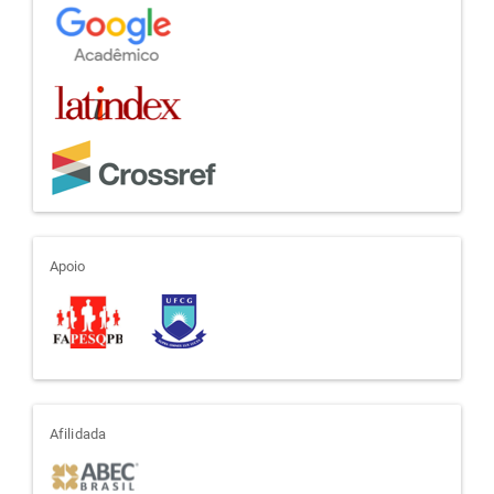
apoio
Apoio
afiliada
Afilidada