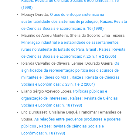
Raízes: Revista de Ciências Sociais e Econômicas: n. 16
(1998)
Moacyr Doretto,
O uso do enfoque sistêmico na
sustentabilidade dos sistemas de produção
,
Raízes: Revista
de Ciências Sociais e Econômicas: n. 16 (1998)
Maurílio de Abreu Monteiro, Sheila do Socorro Lima Teixeira,
Mineração industrial e a estabilidade de assentamentos
rurais no Sudeste do Estado do Pará, Brasil
,
Raízes: Revista
de Ciências Sociais e Econômicas: v. 25 n. 1 e 2 (2006)
Iolanda Carvalho de Oliveira, Lemuel Dourado Guerra,
Os
significados da representação política nos discursos de
militantes e líderes do MST
,
Raízes: Revista de Ciências
Sociais e Econômicas: v. 23 n. 1 e 2 (2004)
Eliano Sérgio Azevedo Lopes,
Políticas públicas e
organização de interesses
,
Raízes: Revista de Ciências
Sociais e Econômicas: n. 18 (1998)
Eric Durousset, Ghislaine Duqué, Francimar Fernandes de
Sousa,
As relações entre pequenos produtores e poderes
públicos
,
Raízes: Revista de Ciências Sociais e
Econômicas: n. 18 (1998)