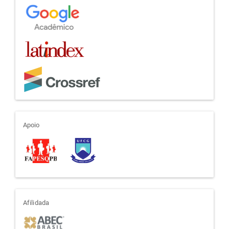
apoio
Apoio
afiliada
Afilidada