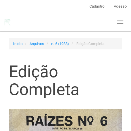
Navegação
Cadastro
Acesso
Principal
Conteúdo
Toggl
principal
naviga
Barra
Lateral
Início
Arquivos
n. 6 (1988)
Edição Completa
Edição
Completa
Barra
lateral