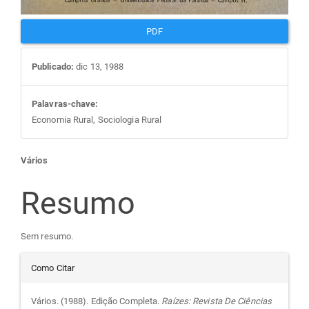
PDF
Publicado:
dic 13, 1988
Palavras-chave:
Economia Rural, Sociologia Rural
Conteúdo
Vários
do
Resumo
artigo
Sem resumo.
Detalhes
principal
Como Citar
do
Vários. (1988). Edição Completa.
Raízes: Revista De Ciências