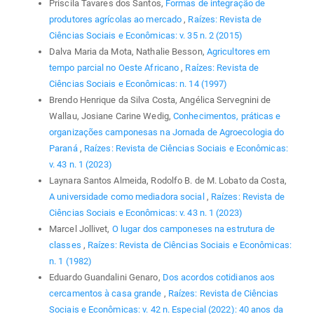
Priscila Tavares dos Santos,
Formas de integração de
produtores agrícolas ao mercado
,
Raízes: Revista de
Ciências Sociais e Econômicas: v. 35 n. 2 (2015)
Dalva Maria da Mota, Nathalie Besson,
Agricultores em
tempo parcial no Oeste Africano
,
Raízes: Revista de
Ciências Sociais e Econômicas: n. 14 (1997)
Brendo Henrique da Silva Costa, Angélica Servegnini de
Wallau, Josiane Carine Wedig,
Conhecimentos, práticas e
organizações camponesas na Jornada de Agroecologia do
Paraná
,
Raízes: Revista de Ciências Sociais e Econômicas:
v. 43 n. 1 (2023)
Laynara Santos Almeida, Rodolfo B. de M. Lobato da Costa,
A universidade como mediadora social
,
Raízes: Revista de
Ciências Sociais e Econômicas: v. 43 n. 1 (2023)
Marcel Jollivet,
O lugar dos camponeses na estrutura de
classes
,
Raízes: Revista de Ciências Sociais e Econômicas:
n. 1 (1982)
Eduardo Guandalini Genaro,
Dos acordos cotidianos aos
cercamentos à casa grande
,
Raízes: Revista de Ciências
Sociais e Econômicas: v. 42 n. Especial (2022): 40 anos da