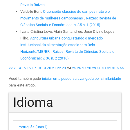
Revista Raízes
Valdete Boni,
O conceito clássico de campesinato e o
movimento de mulheres camponesas
,
Raízes: Revista de
Ciências Sociais e Econômicas: v. 35 n. 1 (2015)
Ivana Cristina Lovo, Alain Santandreu, José Divino Lopes
Filho,
Agricultura urbana conquistando o mercado
institucional da alimentação escolar em Belo
Horizonte/MG/BR
,
Raízes: Revista de Ciências Sociais e
Econômicas: v. 36 n. 2 (2016)
<<
<
14
15
16
17
18
19
20
21
22
23
24
25
26
27
28
29
30
31
32
33
>
>>
Você também pode
iniciar uma pesquisa avançada por similaridade
para este artigo.
Idioma
Português (Brasil)