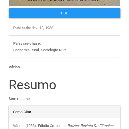
PDF
Publicado:
dez. 13, 1988
Palavras-chave:
Economia Rural, Sociologia Rural
Conteúdo
Vários
do
Resumo
artigo
Sem resumo.
Detalhes
principal
Como Citar
do
Vários. (1988). Edição Completa.
Raízes: Revista De Ciências