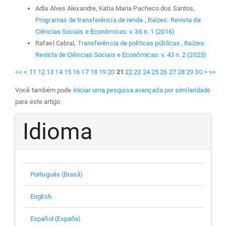
Adla Alves Alexandre, Katia Maria Pacheco dos Santos,
Programas de transferência de renda
,
Raízes: Revista de
Ciências Sociais e Econômicas: v. 36 n. 1 (2016)
Rafael Cabral,
Transferência de políticas públicas
,
Raízes:
Revista de Ciências Sociais e Econômicas: v. 43 n. 2 (2023)
<<
<
11
12
13
14
15
16
17
18
19
20
21
22
23
24
25
26
27
28
29
30
>
>>
Você também pode
iniciar uma pesquisa avançada por similaridade
para este artigo.
Idioma
Português (Brasil)
English
Español (España)