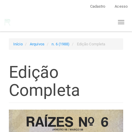
Navegação
Cadastro
Acesso
Principal
Conteúdo
Toggl
principal
naviga
Barra
Lateral
Início
Arquivos
n. 6 (1988)
Edição Completa
Edição
Completa
Barra
lateral