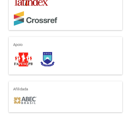
apoio
Apoio
afiliada
Afilidada