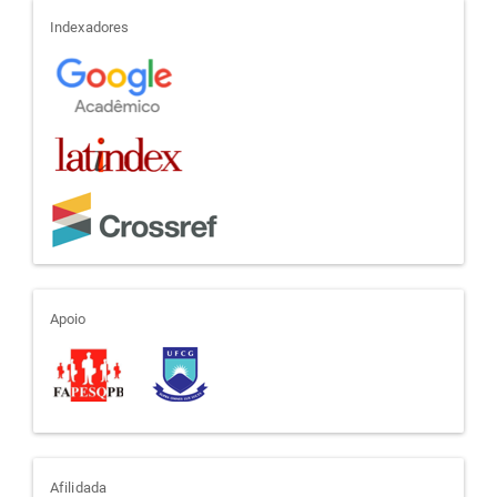
indexadores
Indexadores
apoio
Apoio
afiliada
Afilidada