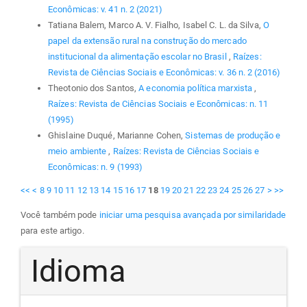
Econômicas: v. 41 n. 2 (2021)
Tatiana Balem, Marco A. V. Fialho, Isabel C. L. da Silva,
O
papel da extensão rural na construção do mercado
institucional da alimentação escolar no Brasil
,
Raízes:
Revista de Ciências Sociais e Econômicas: v. 36 n. 2 (2016)
Theotonio dos Santos,
A economia política marxista
,
Raízes: Revista de Ciências Sociais e Econômicas: n. 11
(1995)
Ghislaine Duqué, Marianne Cohen,
Sistemas de produção e
meio ambiente
,
Raízes: Revista de Ciências Sociais e
Econômicas: n. 9 (1993)
<<
<
8
9
10
11
12
13
14
15
16
17
18
19
20
21
22
23
24
25
26
27
>
>>
Você também pode
iniciar uma pesquisa avançada por similaridade
para este artigo.
Idioma