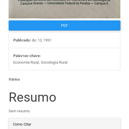
PDF
Publicado:
dic 13, 1991
Palavras-chave:
Economia Rural, Sociologia Rural
Conteúdo
Vários
do
Resumo
artigo
Sem resumo.
Detalhes
principal
Como Citar