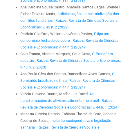
Sociais e Econômicas: v. 38 n. 2 (2018)
Ana Carolina Sousa Castro, Anabelle Santos Lages, Wendell
Ficher Teixeira Assis,
Judicialização e ambientalização dos
conflitos fundiários
,
Raízes: Revista de Ciências Sociais e
Econômicas: v. 42 n. 2 (2022)
Patrícia Goldfarb, Williane Juvêncio Pontes,
É tipo um
condomínio fechado de pobre
,
Raízes: Revista de Ciências
Sociais e Econômicas: v. 44 n. 2 (2024)
Caio França, Vicente Marques, Catia Grisa,
O Pronaf em
questão
,
Raízes: Revista de Ciências Sociais e Econômicas:
v. 43 n. 2 (2023)
Ana Paula Silva dos Santos, Ramonildes Alves Gomes,
O
Semiárido brasileiro no Insa
,
Raízes: Revista de Ciências
Sociais e Econômicas: v. 44 n. 2 (2024)
Vitória Giovana Duarte, Marília Luz David,
As
transformações do ativismo alimentar no brasil
,
Raízes:
Revista de Ciências Sociais e Econômicas: v. 44 n. 1 (2024)
Mariana Oliveira Ramos, Fabiana Thomé da Cruz, Gabriela
Coelho-de-Souza,
Inclusão socioprodutiva e legislação
sanitária
,
Raízes: Revista de Ciências Sociais e