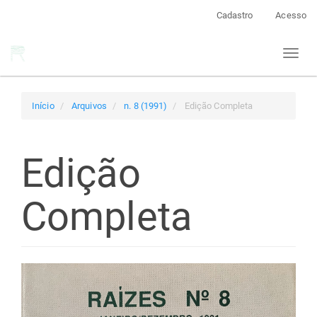
Navegação
Cadastro
Acesso
Principal
Conteúdo
Toggl
principal
naviga
Barra
Lateral
Início
Arquivos
n. 8 (1991)
Edição Completa
Edição
Completa
Barra
lateral