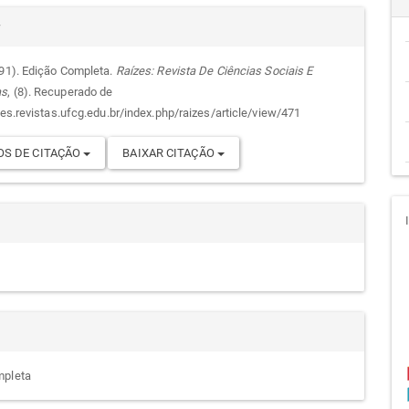
alhes
cipal
r
991). Edição Completa.
Raízes: Revista De Ciências Sociais E
as
, (8). Recuperado de
go
zes.revistas.ufcg.edu.br/index.php/raizes/article/view/471
S DE CITAÇÃO
BAIXAR CITAÇÃO
mpleta