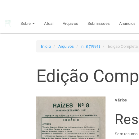
Navegação
Principal
Conteúdo
Sobre
Atual
Arquivos
Submissões
Anúncios
principal
Barra
Lateral
Início
Arquivos
n. 8 (1991)
Edição Completa
Edição Comp
Barra
Con
Vários
lateral
do
Re
de
arti
Sem resumo.