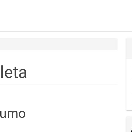
leta
teúdo
sumo
go