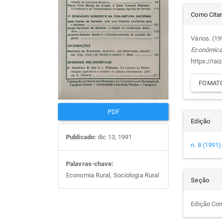
Det
artigos
prin
Como Cita
do
Vários. (1
Econômic
arti
https://rai
FOMATO
PDF
Edição
Publicado:
dic 13, 1991
n. 8 (1991)
Palavras-chave:
Economia Rural, Sociologia Rural
Seção
Edição Co