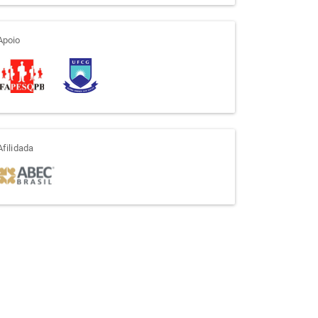
apoio
Apoio
afiliada
Afilidada