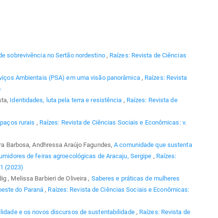
 de sobrevivência no Sertão nordestino
,
Raízes: Revista de Ciências
viços Ambientais (PSA) em uma visão panorâmica
,
Raízes: Revista
)
sta,
Identidades, luta pela terra e resistência
,
Raízes: Revista de
spaços rurais
,
Raízes: Revista de Ciências Sociais e Econômicas: v.
reira Barbosa, Andhressa Araújo Fagundes,
A comunidade que sustenta
nsumidores de feiras agroecológicas de Aracaju, Sergipe
,
Raízes:
 1 (2023)
 , Melissa Barbieri de Oliveira ,
Saberes e práticas de mulheres
oeste do Paraná
,
Raízes: Revista de Ciências Sociais e Econômicas:
lidade e os novos discursos de sustentabilidade
,
Raízes: Revista de