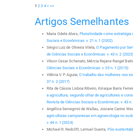
1
2
3
4
>
>>
Artigos Semelhantes
Maria Odete Alves,
Pluriatividade como estratégia
Sociais e Econômicas: v. 21 n. 1 (2002)
Sérgio Luiz de Oliveira Vilela,
O Pagamento por Ser
de Ciências Sociais e Econômicas: v. 43 n. 2 (2023
Vilson Cesar Schenato, Mércia Rejane Rangel Bati
Ciências Sociais e Econômicas: v. 35 n. 1 (2015)
Vilênia V. P. Aguiar,
O trabalho das mulheres nos e
37 n. 2 (2017)
Rita de Cássia Lisboa Ribeiro, Kiriaque Barra Fer
a agricultura, segundo olhar de agricultores e co
Revista de Ciências Sociais e Econômicas: v. 43 n.
Angélica Servegnini de Wallau, Josiane Carine Wedig
agricultoras camponesas em agroecologia no sud
v. 44 n. 1 (2024)
Michael R. Redclift, Lemuel Guerra,
Pós-sustentabi