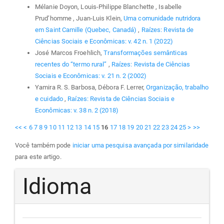
Mélanie Doyon, Louis-Philippe Blanchette , Isabelle
Prud’homme , Juan-Luis Klein,
Uma comunidade nutridora
em Saint Camille (Quebec, Canadá)
,
Raízes: Revista de
Ciências Sociais e Econômicas: v. 42 n. 1 (2022)
José Marcos Froehlich,
Transformações semânticas
recentes do “termo rural”
,
Raízes: Revista de Ciências
Sociais e Econômicas: v. 21 n. 2 (2002)
Yamira R. S. Barbosa, Débora F. Lerrer,
Organização, trabalho
e cuidado
,
Raízes: Revista de Ciências Sociais e
Econômicas: v. 38 n. 2 (2018)
<<
<
6
7
8
9
10
11
12
13
14
15
16
17
18
19
20
21
22
23
24
25
>
>>
Você também pode
iniciar uma pesquisa avançada por similaridade
para este artigo.
Idioma