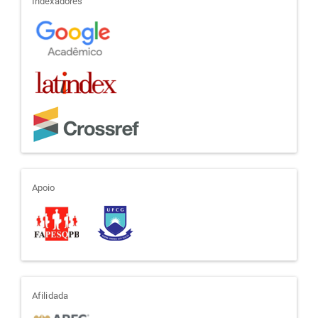
indexadores
Indexadores
apoio
Apoio
afiliada
Afilidada