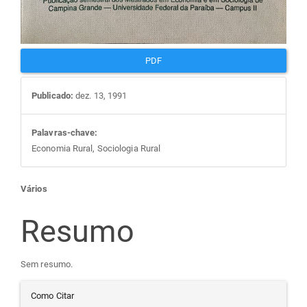
PDF
Publicado:
dez. 13, 1991
Palavras-chave:
Economia Rural, Sociologia Rural
Conteúdo
Vários
do
Resumo
artigo
Sem resumo.
Detalhes
principal
Como Citar