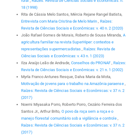
rural
,
Raízes: Revista de Ciências Sociais e Econômicas: n.
18 (1998)
Rita de Cássia Melo Santos, Mércia Rejane Rangel Batista,
Entrevista com Maria Cristina de Melo Marin
,
Raízes:
Revista de Ciências Sociais e Econômicas: v. 40 n. 2 (2020)
João Rafael Gomes de Morais, Roberto de Sousa Miranda,
A
agricultura familiar na revista SuperHiper: contextos e
representações supermercadistas
,
Raízes: Revista de
Ciências Sociais e Econômicas: v. 43 n. 1 (2023)
Ilza Araújo Leão de Andrade,
Conselhos do PRONAF
,
Raízes:
Revista de Ciências Sociais e Econômicas: v. 21 n. 1 (2002)
Myrla Franco Antunes Resque, Dalva Maria da Mota,
Motivação de jovens para o trabalho na Amazônia paraense
,
Raízes: Revista de Ciências Sociais e Econômicas: v. 37 n. 2
(2017)
Noemi Miyasaka Porro, Roberto Porro, Cezário Ferreira dos
Santos Jr., Arthur Brito,
O povo da roça sem a roça e o
manejo florestal comunitário sob a vigilância e controle
,
Raízes: Revista de Ciências Sociais e Econômicas: v. 37 n. 2
(2017)