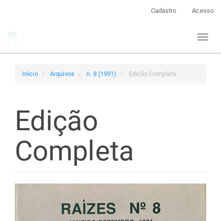
Navegação
Cadastro
Acesso
Principal
Conteúdo
Toggl
principal
naviga
Barra
Lateral
Início
Arquivos
n. 8 (1991)
Edição Completa
Edição
Completa
Barra
lateral