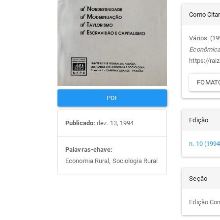
Det
artigos
prin
Como Cita
do
Vários. (1
Econômic
arti
https://rai
FOMATO
PDF
Edição
Publicado:
dez. 13, 1994
n. 10 (1994
Palavras-chave:
Economia Rural, Sociologia Rural
Seção
Edição Co