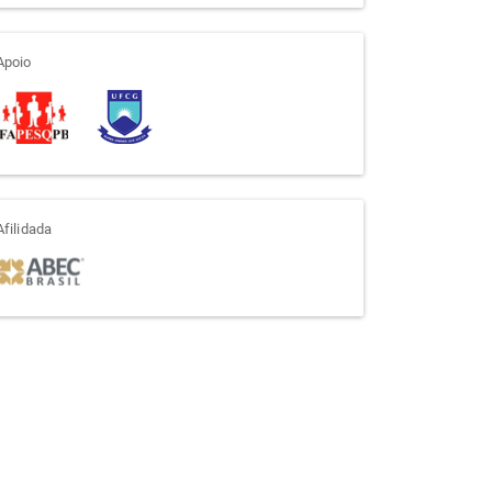
apoio
Apoio
afiliada
Afilidada