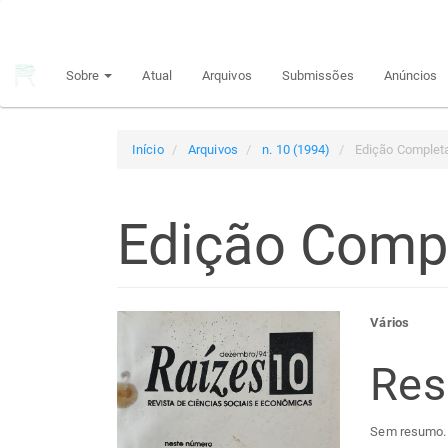
Navegação
Principal
Conteúdo
Sobre
Atual
Arquivos
Submissões
Anúncios
principal
Barra
Lateral
Início
Arquivos
n. 10 (1994)
Edição Complet
Edição Comp
Barra
Con
Vários
lateral
do
Re
de
arti
Sem resumo.