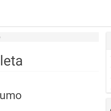
a
leta
teúdo
sumo
go