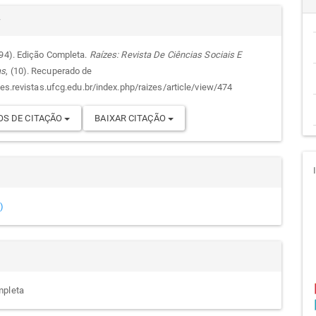
alhes
cipal
r
994). Edição Completa.
Raízes: Revista De Ciências Sociais E
as
, (10). Recuperado de
go
zes.revistas.ufcg.edu.br/index.php/raizes/article/view/474
S DE CITAÇÃO
BAIXAR CITAÇÃO
)
mpleta