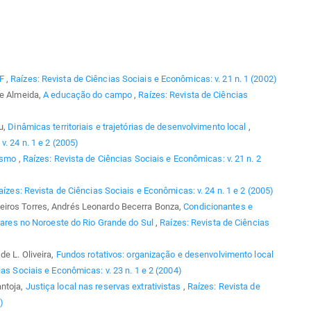
AF
,
Raízes: Revista de Ciências Sociais e Econômicas: v. 21 n. 1 (2002)
de Almeida,
A educação do campo
,
Raízes: Revista de Ciências
u,
Dinâmicas territoriais e trajetórias de desenvolvimento local
,
. 24 n. 1 e 2 (2005)
lismo
,
Raízes: Revista de Ciências Sociais e Econômicas: v. 21 n. 2
aízes: Revista de Ciências Sociais e Econômicas: v. 24 n. 1 e 2 (2005)
eiros Torres, Andrés Leonardo Becerra Bonza,
Condicionantes e
liares no Noroeste do Rio Grande do Sul
,
Raízes: Revista de Ciências
de L. Oliveira,
Fundos rotativos: organização e desenvolvimento local
as Sociais e Econômicas: v. 23 n. 1 e 2 (2004)
antoja,
Justiça local nas reservas extrativistas
,
Raízes: Revista de
)