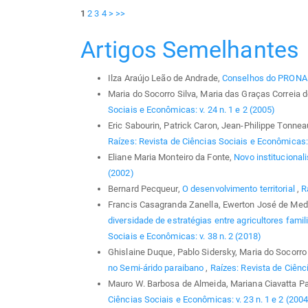
1
2
3
4
>
>>
Artigos Semelhantes
Ilza Araújo Leão de Andrade,
Conselhos do PRON
Maria do Socorro Silva, Maria das Graças Correia 
Sociais e Econômicas: v. 24 n. 1 e 2 (2005)
Eric Sabourin, Patrick Caron, Jean-Philippe Tonnea
Raízes: Revista de Ciências Sociais e Econômicas: v
Eliane Maria Monteiro da Fonte,
Novo instituciona
(2002)
Bernard Pecqueur,
O desenvolvimento territorial
,
R
Francis Casagranda Zanella, Ewerton José de Med
diversidade de estratégias entre agricultores fami
Sociais e Econômicas: v. 38 n. 2 (2018)
Ghislaine Duque, Pablo Sidersky, Maria do Socorro 
no Semi-árido paraibano
,
Raízes: Revista de Ciênci
Mauro W. Barbosa de Almeida, Mariana Ciavatta P
Ciências Sociais e Econômicas: v. 23 n. 1 e 2 (2004