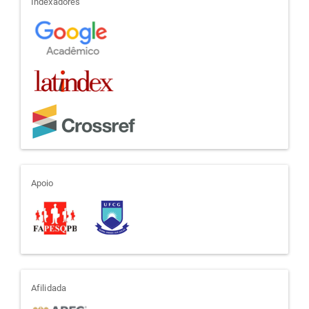
indexadores
Indexadores
apoio
Apoio
afiliada
Afilidada