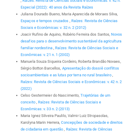
,
Raízes: Revista de Ciências Sociais e Econômicas: v. 42 n.
Especial (2022): 40 anos da Revista Raízes
Juliana Dourado Bueno, Maria Aparecida de Moraes Silva,
Espaços e tempos cruzados
,
Raízes: Revista de Ciências
Sociais e Econômicas: v. 32 n. 2 (2012)
Joacir Rufino de Aquino, Robério Ferreira dos Santos,
Novos
desafios para o desenvolvimento sustentável da agricultura
familiar nordestina
,
Raízes: Revista de Ciências Sociais e
Econômicas: v. 21 n. 1 (2002)
Manuela Souza Siqueira Cordeiro, Roberta Brandão Novaes,
Sérgio Botton Barcellos,
Apresentação do dossiê conflitos
socioambientais e as lutas por terra no rural brasileiro
,
Raízes: Revista de Ciências Sociais e Econômicas: v. 42 n. 2
(2022)
Celso Gestermeier do Nascimento,
Trajetórias de um
conceito
,
Raízes: Revista de Ciências Sociais e
Econômicas: v. 33 n. 2 (2013)
Maria Ignez Silveira Paulilo, Valmir Luiz Stropasolas,
Karolyna Marin Herrera,
Concepções de sociedade e direitos
de cidadania em questão
,
Raízes: Revista de Ciências