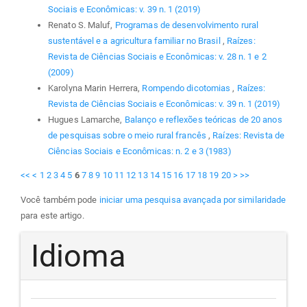
Sociais e Econômicas: v. 39 n. 1 (2019)
Renato S. Maluf,
Programas de desenvolvimento rural
sustentável e a agricultura familiar no Brasil
,
Raízes:
Revista de Ciências Sociais e Econômicas: v. 28 n. 1 e 2
(2009)
Karolyna Marin Herrera,
Rompendo dicotomias
,
Raízes:
Revista de Ciências Sociais e Econômicas: v. 39 n. 1 (2019)
Hugues Lamarche,
Balanço e reflexões teóricas de 20 anos
de pesquisas sobre o meio rural francês
,
Raízes: Revista de
Ciências Sociais e Econômicas: n. 2 e 3 (1983)
<<
<
1
2
3
4
5
6
7
8
9
10
11
12
13
14
15
16
17
18
19
20
>
>>
Você também pode
iniciar uma pesquisa avançada por similaridade
para este artigo.
Idioma