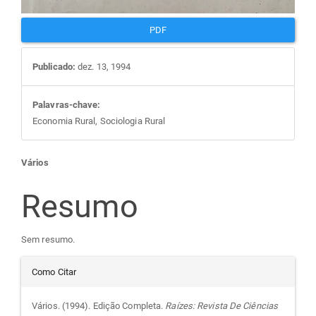
PDF
Publicado:
dez. 13, 1994
Palavras-chave:
Economia Rural, Sociologia Rural
Conteúdo
Vários
do
Resumo
artigo
Sem resumo.
Detalhes
principal
Como Citar
do
Vários. (1994). Edição Completa.
Raízes: Revista De Ciências