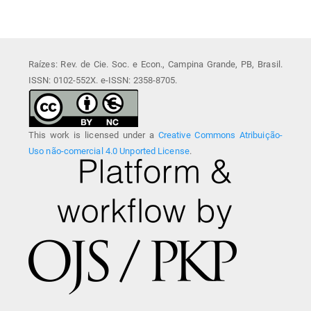
Raízes: Rev. de Cie. Soc. e Econ., Campina Grande, PB, Brasil.
ISSN: 0102-552X. e-ISSN: 2358-8705.
This work is licensed under a
Creative Commons Atribuição-
Uso não-comercial 4.0 Unported License
.