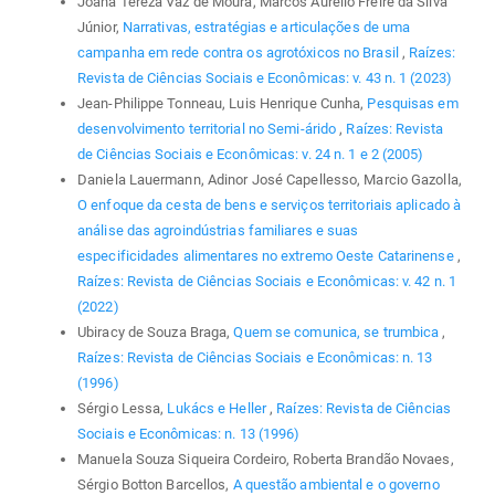
Joana Tereza Vaz de Moura, Marcos Aurélio Freire da Silva
Júnior,
Narrativas, estratégias e articulações de uma
campanha em rede contra os agrotóxicos no Brasil
,
Raízes:
Revista de Ciências Sociais e Econômicas: v. 43 n. 1 (2023)
Jean-Philippe Tonneau, Luis Henrique Cunha,
Pesquisas em
desenvolvimento territorial no Semi-árido
,
Raízes: Revista
de Ciências Sociais e Econômicas: v. 24 n. 1 e 2 (2005)
Daniela Lauermann, Adinor José Capellesso, Marcio Gazolla,
O enfoque da cesta de bens e serviços territoriais aplicado à
análise das agroindústrias familiares e suas
especificidades alimentares no extremo Oeste Catarinense
,
Raízes: Revista de Ciências Sociais e Econômicas: v. 42 n. 1
(2022)
Ubiracy de Souza Braga,
Quem se comunica, se trumbica
,
Raízes: Revista de Ciências Sociais e Econômicas: n. 13
(1996)
Sérgio Lessa,
Lukács e Heller
,
Raízes: Revista de Ciências
Sociais e Econômicas: n. 13 (1996)
Manuela Souza Siqueira Cordeiro, Roberta Brandão Novaes,
Sérgio Botton Barcellos,
A questão ambiental e o governo