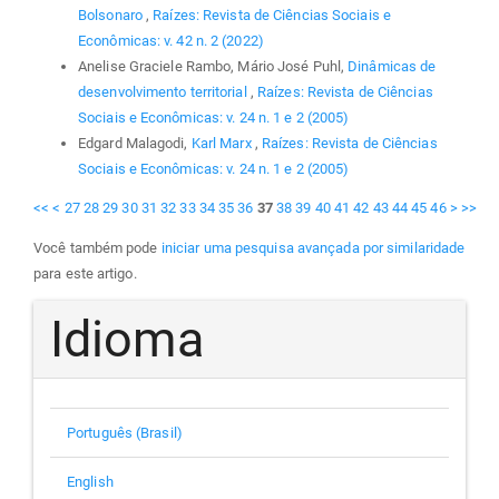
Bolsonaro
,
Raízes: Revista de Ciências Sociais e
Econômicas: v. 42 n. 2 (2022)
Anelise Graciele Rambo, Mário José Puhl,
Dinâmicas de
desenvolvimento territorial
,
Raízes: Revista de Ciências
Sociais e Econômicas: v. 24 n. 1 e 2 (2005)
Edgard Malagodi,
Karl Marx
,
Raízes: Revista de Ciências
Sociais e Econômicas: v. 24 n. 1 e 2 (2005)
<<
<
27
28
29
30
31
32
33
34
35
36
37
38
39
40
41
42
43
44
45
46
>
>>
Você também pode
iniciar uma pesquisa avançada por similaridade
para este artigo.
Idioma
Português (Brasil)
English