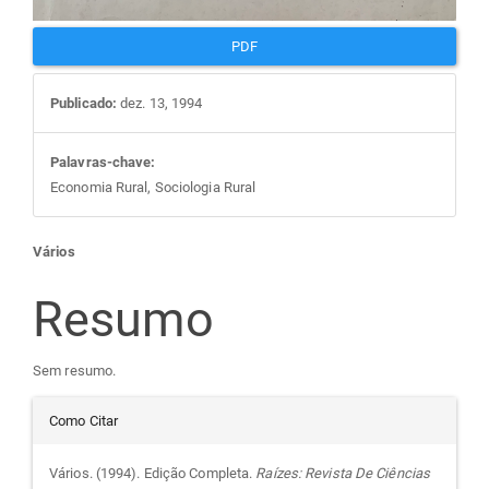
PDF
Publicado:
dez. 13, 1994
Palavras-chave:
Economia Rural, Sociologia Rural
Conteúdo
Vários
do
Resumo
artigo
Sem resumo.
Detalhes
principal
Como Citar
do
Vários. (1994). Edição Completa.
Raízes: Revista De Ciências