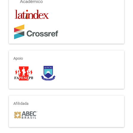
apoio
Apoio
afiliada
Afilidada