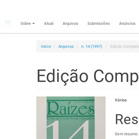
Navegação
Principal
Conteúdo
Sobre
Atual
Arquivos
Submissões
Anúncios
principal
Barra
Lateral
Início
Arquivos
n. 14 (1997)
Edição Complet
Edição Comp
Barra
Con
Vários
lateral
do
Re
de
arti
Sem resumo.