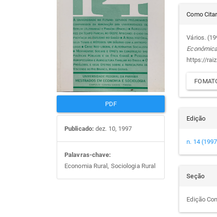
Det
artigos
prin
Como Cita
do
Vários. (1
Econômic
arti
https://rai
FOMATO
PDF
Edição
Publicado:
dez. 10, 1997
n. 14 (1997
Palavras-chave:
Economia Rural, Sociologia Rural
Seção
Edição Co