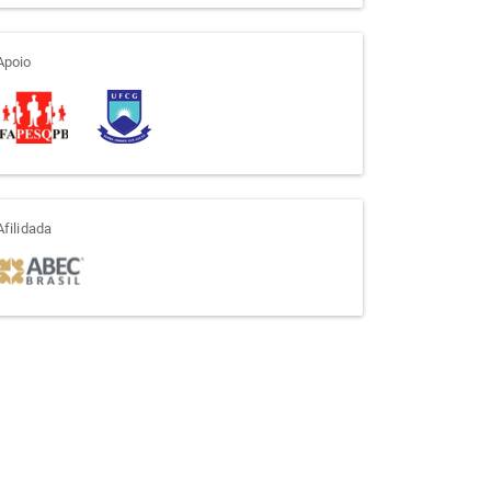
apoio
Apoio
afiliada
Afilidada