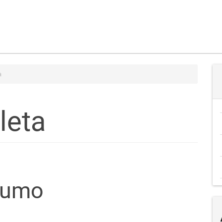
a
leta
teúdo
sumo
go