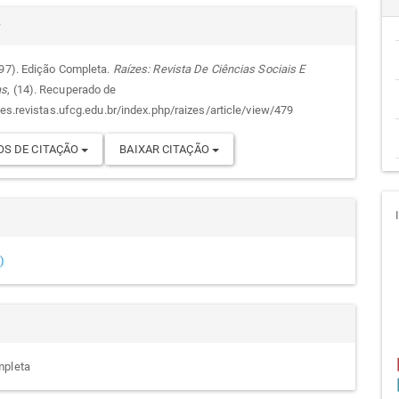
alhes
cipal
r
997). Edição Completa.
Raízes: Revista De Ciências Sociais E
as
, (14). Recuperado de
go
zes.revistas.ufcg.edu.br/index.php/raizes/article/view/479
S DE CITAÇÃO
BAIXAR CITAÇÃO
)
mpleta