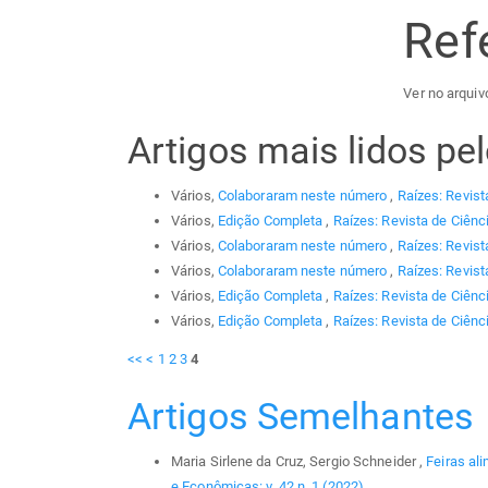
Ref
Ver no arquiv
Artigos mais lidos p
Vários,
Colaboraram neste número
,
Raízes: Revist
Vários,
Edição Completa
,
Raízes: Revista de Ciênc
Vários,
Colaboraram neste número
,
Raízes: Revist
Vários,
Colaboraram neste número
,
Raízes: Revist
Vários,
Edição Completa
,
Raízes: Revista de Ciênc
Vários,
Edição Completa
,
Raízes: Revista de Ciênc
<<
<
1
2
3
4
Artigos Semelhantes
Maria Sirlene da Cruz, Sergio Schneider ,
Feiras al
e Econômicas: v. 42 n. 1 (2022)