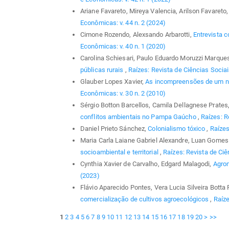
Ariane Favareto, Mireya Valencia, Arilson Favareto
Econômicas: v. 44 n. 2 (2024)
Cimone Rozendo, Alexsando Arbarotti,
Entrevista c
Econômicas: v. 40 n. 1 (2020)
Carolina Schiesari, Paulo Eduardo Moruzzi Marque
públicas rurais
,
Raízes: Revista de Ciências Sociai
Glauber Lopes Xavier,
As incompreensões de um no
Econômicas: v. 30 n. 2 (2010)
Sérgio Botton Barcellos, Camila Dellagnese Prates,
conflitos ambientais no Pampa Gaúcho
,
Raízes: R
Daniel Prieto Sánchez,
Colonialismo tóxico
,
Raízes
Maria Carla Laiane Gabriel Alexandre, Luan Gomes 
socioambiental e territorial
,
Raízes: Revista de Ciê
Cynthia Xavier de Carvalho, Edgard Malagodi,
Agro
(2023)
Flávio Aparecido Pontes, Vera Lucia Silveira Botta
comercialização de cultivos agroecológicos
,
Raíze
1
2
3
4
5
6
7
8
9
10
11
12
13
14
15
16
17
18
19
20
>
>>