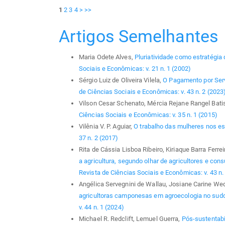
1
2
3
4
>
>>
Artigos Semelhantes
Maria Odete Alves,
Pluriatividade como estratégia
Sociais e Econômicas: v. 21 n. 1 (2002)
Sérgio Luiz de Oliveira Vilela,
O Pagamento por Ser
de Ciências Sociais e Econômicas: v. 43 n. 2 (2023
Vilson Cesar Schenato, Mércia Rejane Rangel Bati
Ciências Sociais e Econômicas: v. 35 n. 1 (2015)
Vilênia V. P. Aguiar,
O trabalho das mulheres nos e
37 n. 2 (2017)
Rita de Cássia Lisboa Ribeiro, Kiriaque Barra Fer
a agricultura, segundo olhar de agricultores e co
Revista de Ciências Sociais e Econômicas: v. 43 n.
Angélica Servegnini de Wallau, Josiane Carine Wedig
agricultoras camponesas em agroecologia no sud
v. 44 n. 1 (2024)
Michael R. Redclift, Lemuel Guerra,
Pós-sustentabi