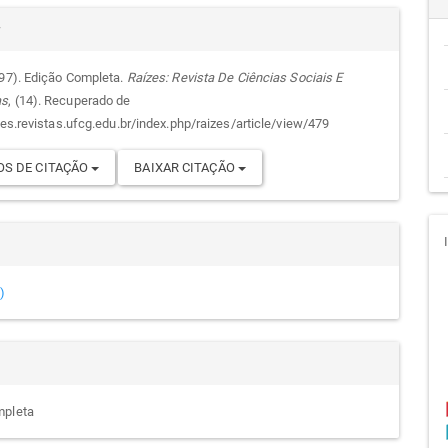
alhes
cipal
r
997). Edição Completa.
Raízes: Revista De Ciências Sociais E
as
, (14). Recuperado de
go
zes.revistas.ufcg.edu.br/index.php/raizes/article/view/479
S DE CITAÇÃO
BAIXAR CITAÇÃO
)
mpleta