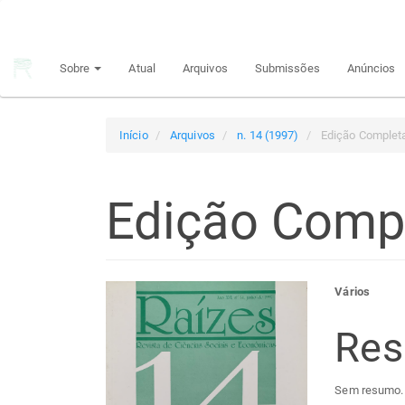
Navegação
Principal
Conteúdo
Sobre
Atual
Arquivos
Submissões
Anúncios
principal
Barra
Lateral
Início
Arquivos
n. 14 (1997)
Edição Complet
Edição Comp
Barra
Con
Vários
lateral
do
Re
de
arti
Sem resumo.