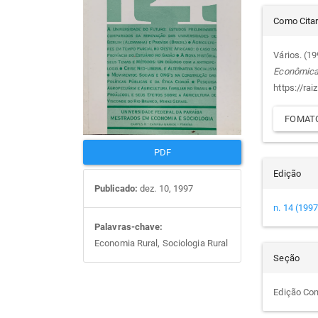
Det
artigos
prin
Como Cita
do
Vários. (1
Econômic
arti
https://rai
FOMATO
PDF
Edição
Publicado:
dez. 10, 1997
n. 14 (1997
Palavras-chave:
Economia Rural, Sociologia Rural
Seção
Edição Co