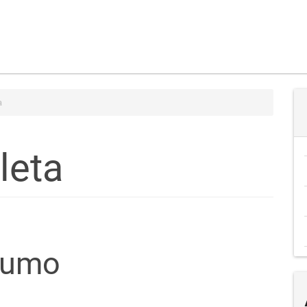
a
leta
teúdo
sumo
go