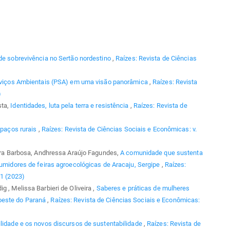
 de sobrevivência no Sertão nordestino
,
Raízes: Revista de Ciências
viços Ambientais (PSA) em uma visão panorâmica
,
Raízes: Revista
)
sta,
Identidades, luta pela terra e resistência
,
Raízes: Revista de
spaços rurais
,
Raízes: Revista de Ciências Sociais e Econômicas: v.
reira Barbosa, Andhressa Araújo Fagundes,
A comunidade que sustenta
nsumidores de feiras agroecológicas de Aracaju, Sergipe
,
Raízes:
 1 (2023)
 , Melissa Barbieri de Oliveira ,
Saberes e práticas de mulheres
oeste do Paraná
,
Raízes: Revista de Ciências Sociais e Econômicas:
lidade e os novos discursos de sustentabilidade
,
Raízes: Revista de