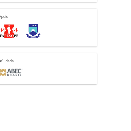
apoio
Apoio
afiliada
Afilidada