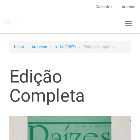
Navegação
Cadastro
Acesso
Principal
Conteúdo
Toggl
principal
naviga
Barra
Lateral
Início
Arquivos
n. 14 (1997)
Edição Completa
Edição
Completa
Barra
lateral