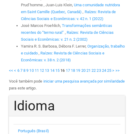
Prud’homme , Juan-Luis Klein,
Uma comunidade nutridora
em Saint Camille (Quebec, Canadá)
,
Raízes: Revista de
Ciências Sociais e Econômicas: v. 42 n. 1 (2022)
José Marcos Froehlich,
Transformações semânticas
recentes do “termo rural”
,
Raízes: Revista de Ciências
Sociais e Econômicas: v. 21 n. 2 (2002)
Yamira R. S. Barbosa, Débora F. Lerrer,
Organização, trabalho
e cuidado
,
Raízes: Revista de Ciências Sociais e
Econômicas: v. 38 n. 2 (2018)
<<
<
6
7
8
9
10
11
12
13
14
15
16
17
18
19
20
21
22
23
24
25
>
>>
Você também pode
iniciar uma pesquisa avançada por similaridade
para este artigo.
Idioma
Português (Brasil)