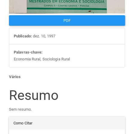
PDF
Publicado:
dez. 10, 1997
Palavras-chave:
Economia Rural, Sociologia Rural
Conteúdo
Vários
do
Resumo
artigo
Sem resumo.
Detalhes
principal
Como Citar