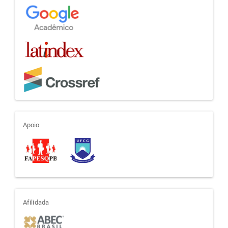
apoio
Apoio
afiliada
Afilidada