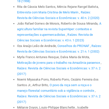
18 (1998)
Rita de Cássia Melo Santos, Mércia Rejane Rangel Batista,
Entrevista com Maria Cristina de Melo Marin
,
Raízes:
Revista de Ciências Sociais e Econômicas: v. 40 n. 2 (2020)
João Rafael Gomes de Morais, Roberto de Sousa Miranda,
A
agricultura familiar na revista SuperHiper: contextos e
representações supermercadistas
,
Raízes: Revista de
Ciências Sociais e Econômicas: v. 43 n. 1 (2023)
Ilza Araújo Leão de Andrade,
Conselhos do PRONAF
,
Raízes:
Revista de Ciências Sociais e Econômicas: v. 21 n. 1 (2002)
Myrla Franco Antunes Resque, Dalva Maria da Mota,
Motivação de jovens para o trabalho na Amazônia paraense
,
Raízes: Revista de Ciências Sociais e Econômicas: v. 37 n. 2
(2017)
Noemi Miyasaka Porro, Roberto Porro, Cezário Ferreira dos
Santos Jr., Arthur Brito,
O povo da roça sem a roça e o
manejo florestal comunitário sob a vigilância e controle
,
Raízes: Revista de Ciências Sociais e Econômicas: v. 37 n. 2
(2017)
Mélanie Doyon, Louis-Philippe Blanchette , Isabelle