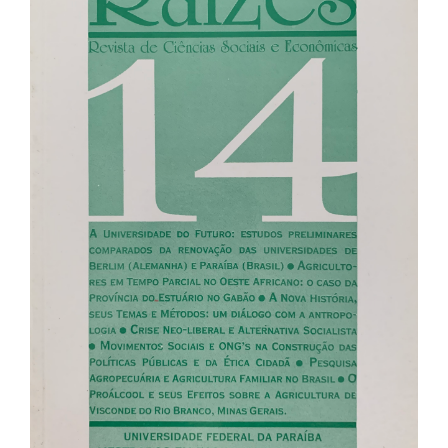
de
artigos