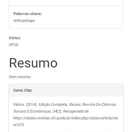
Palavras-chave:
Antropologia
Conteúdo
Vários
UFCG
do
Resumo
artigo
Sem resumo.
principal
Detalhes
Como Citar
do
Vários. (2014). Edição Completa.
Raízes: Revista De Ciências
Sociais E Econômicas
,
34
(2). Recuperado de
artigo
https://raizes.revistas.ufcg.edu.br/index.php/raizes/article/vie
w/375