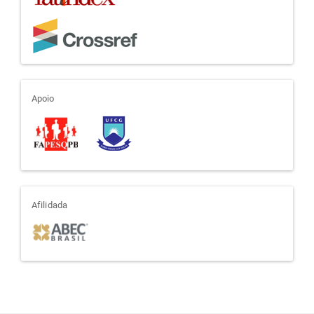
apoio
Apoio
afiliada
Afilidada