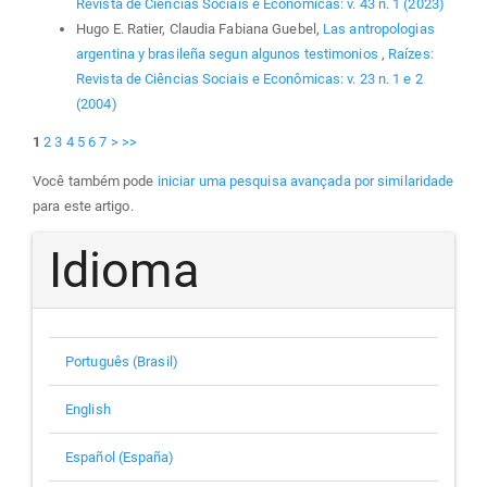
Revista de Ciências Sociais e Econômicas: v. 43 n. 1 (2023)
Hugo E. Ratier, Claudia Fabiana Guebel,
Las antropologias
argentina y brasileña segun algunos testimonios
,
Raízes:
Revista de Ciências Sociais e Econômicas: v. 23 n. 1 e 2
(2004)
1
2
3
4
5
6
7
>
>>
Você também pode
iniciar uma pesquisa avançada por similaridade
para este artigo.
Idioma
Português (Brasil)
English
Español (España)