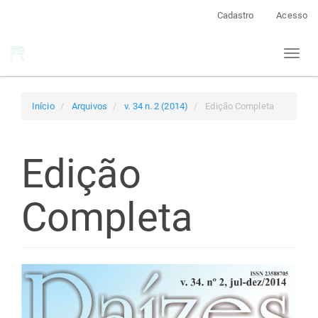
Navegação
Cadastro
Acesso
Principal
Conteúdo
Toggl
principal
naviga
Barra
Lateral
Início
Arquivos
v. 34 n. 2 (2014)
Edição Completa
Edição
Completa
Barra
lateral