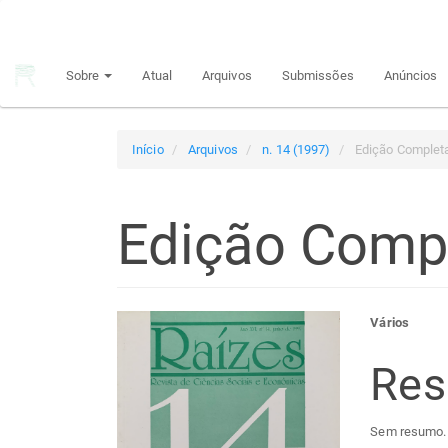
Navegação
Principal
Conteúdo
Sobre
Atual
Arquivos
Submissões
Anúncios
principal
Barra
Lateral
Início
Arquivos
n. 14 (1997)
Edição Complet
Edição Comp
Barra
Con
Vários
lateral
do
Re
de
arti
Sem resumo.