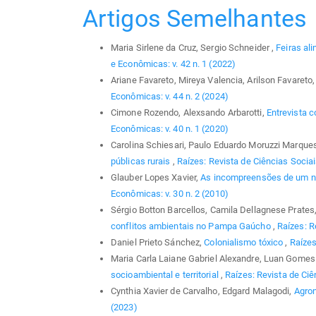
Artigos Semelhantes
Maria Sirlene da Cruz, Sergio Schneider ,
Feiras al
e Econômicas: v. 42 n. 1 (2022)
Ariane Favareto, Mireya Valencia, Arilson Favareto
Econômicas: v. 44 n. 2 (2024)
Cimone Rozendo, Alexsando Arbarotti,
Entrevista c
Econômicas: v. 40 n. 1 (2020)
Carolina Schiesari, Paulo Eduardo Moruzzi Marque
públicas rurais
,
Raízes: Revista de Ciências Sociai
Glauber Lopes Xavier,
As incompreensões de um no
Econômicas: v. 30 n. 2 (2010)
Sérgio Botton Barcellos, Camila Dellagnese Prates,
conflitos ambientais no Pampa Gaúcho
,
Raízes: R
Daniel Prieto Sánchez,
Colonialismo tóxico
,
Raízes
Maria Carla Laiane Gabriel Alexandre, Luan Gomes 
socioambiental e territorial
,
Raízes: Revista de Ciê
Cynthia Xavier de Carvalho, Edgard Malagodi,
Agro
(2023)