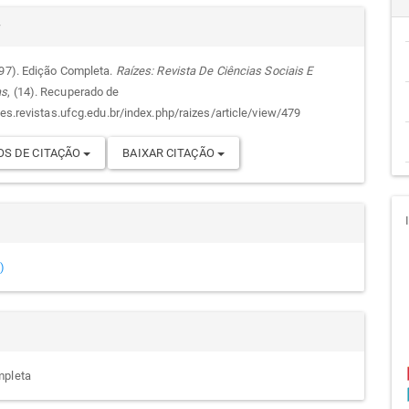
alhes
cipal
r
997). Edição Completa.
Raízes: Revista De Ciências Sociais E
as
, (14). Recuperado de
go
zes.revistas.ufcg.edu.br/index.php/raizes/article/view/479
S DE CITAÇÃO
BAIXAR CITAÇÃO
)
mpleta