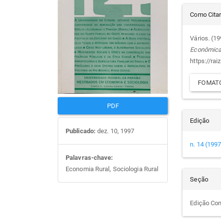
Det
artigos
prin
Como Cita
do
Vários. (1
Econômic
arti
https://rai
FOMATO
PDF
Edição
Publicado:
dez. 10, 1997
n. 14 (1997
Palavras-chave:
Economia Rural, Sociologia Rural
Seção
Edição Co