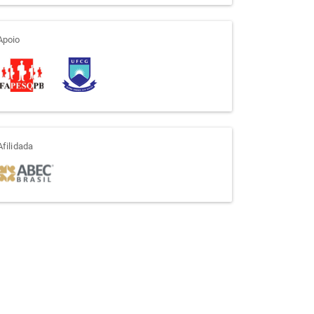
apoio
Apoio
afiliada
Afilidada