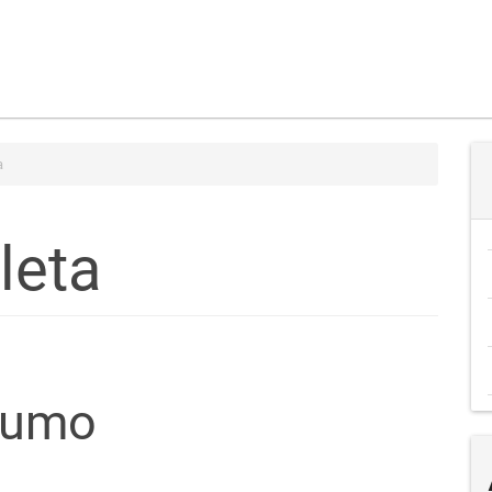
a
leta
teúdo
sumo
go