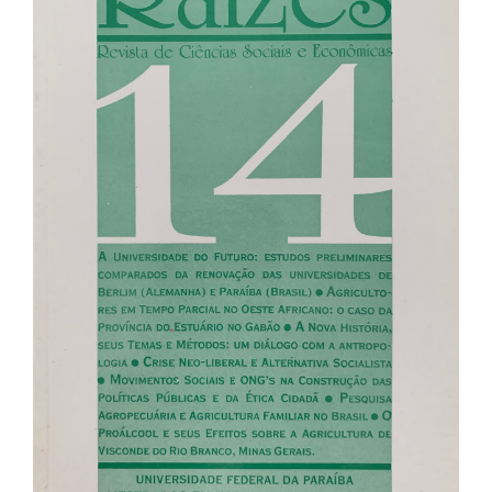
de
artigos