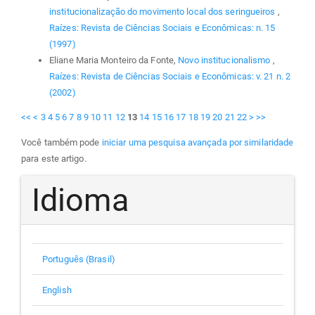
institucionalização do movimento local dos seringueiros
,
Raízes: Revista de Ciências Sociais e Econômicas: n. 15
(1997)
Eliane Maria Monteiro da Fonte,
Novo institucionalismo
,
Raízes: Revista de Ciências Sociais e Econômicas: v. 21 n. 2
(2002)
<<
<
3
4
5
6
7
8
9
10
11
12
13
14
15
16
17
18
19
20
21
22
>
>>
Você também pode
iniciar uma pesquisa avançada por similaridade
para este artigo.
Idioma
Português (Brasil)
English