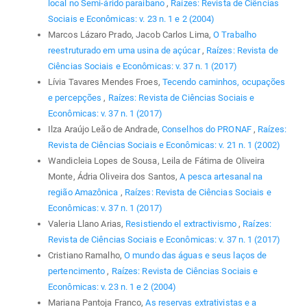
local no Semi-árido paraibano
,
Raízes: Revista de Ciências
Sociais e Econômicas: v. 23 n. 1 e 2 (2004)
Marcos Lázaro Prado, Jacob Carlos Lima,
O Trabalho
reestruturado em uma usina de açúcar
,
Raízes: Revista de
Ciências Sociais e Econômicas: v. 37 n. 1 (2017)
Lívia Tavares Mendes Froes,
Tecendo caminhos, ocupações
e percepções
,
Raízes: Revista de Ciências Sociais e
Econômicas: v. 37 n. 1 (2017)
Ilza Araújo Leão de Andrade,
Conselhos do PRONAF
,
Raízes:
Revista de Ciências Sociais e Econômicas: v. 21 n. 1 (2002)
Wandicleia Lopes de Sousa, Leila de Fátima de Oliveira
Monte, Ádria Oliveira dos Santos,
A pesca artesanal na
região Amazônica
,
Raízes: Revista de Ciências Sociais e
Econômicas: v. 37 n. 1 (2017)
Valeria Llano Arias,
Resistiendo el extractivismo
,
Raízes:
Revista de Ciências Sociais e Econômicas: v. 37 n. 1 (2017)
Cristiano Ramalho,
O mundo das águas e seus laços de
pertencimento
,
Raízes: Revista de Ciências Sociais e
Econômicas: v. 23 n. 1 e 2 (2004)
Mariana Pantoja Franco,
As reservas extrativistas e a