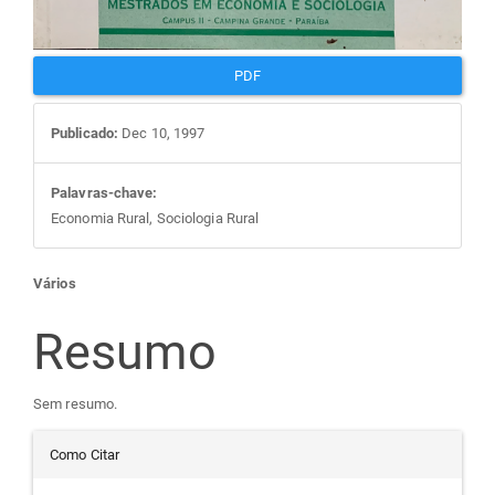
PDF
Publicado:
Dec 10, 1997
Palavras-chave:
Economia Rural, Sociologia Rural
Conteúdo
Vários
do
Resumo
artigo
Sem resumo.
Detalhes
principal
Como Citar