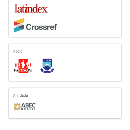
apoio
Apoio
afiliada
Afilidada