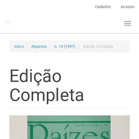
Navegação
Cadastro
Acesso
Principal
Conteúdo
Toggl
principal
naviga
Barra
Lateral
Início
Arquivos
n. 14 (1997)
Edição Completa
Edição
Completa
Barra
lateral