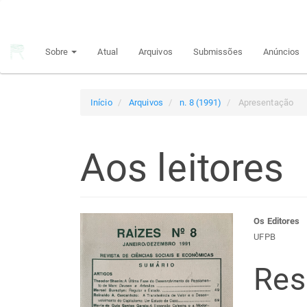
Navegação
Principal
Conteúdo
Sobre
Atual
Arquivos
Submissões
Anúncios
principal
Barra
Lateral
Início
Arquivos
n. 8 (1991)
Apresentação
Aos leitores
Barra
Con
Os Editores
UFPB
lateral
do
Re
de
arti