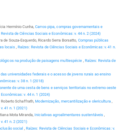
rícia Hermínio Cunha,
Carros-pipa, compras governamentais e
 Revista de Ciências Sociais e Econômicas: v. 44 n. 2 (2024)
ra de Souza-Esquerdo, Ricardo Serra Borsatto,
Compras públicas
es locais
,
Raízes: Revista de Ciências Sociais e Econômicas: v. 41 n.
tológicos na produção de paisagens multiespécie
,
Raízes: Revista de
o das universidades federais e o acesso de jovens rurais ao ensino
nômicas: v. 38 n. 1 (2018)
ente de uma cesta de bens e serviços territoriais no extremo oeste
 Econômicas: v. 44 n. 1 (2024)
r Roberto Schaffrath,
Modernização, mercantilização e olericultura
,
v. 41 n. 1 (2021)
Tatiana Mota Miranda,
Iniciativas agroalimentares sustentáveis
,
v. 41 n. 2 (2021)
nclusão social
,
Raízes: Revista de Ciências Sociais e Econômicas: v.