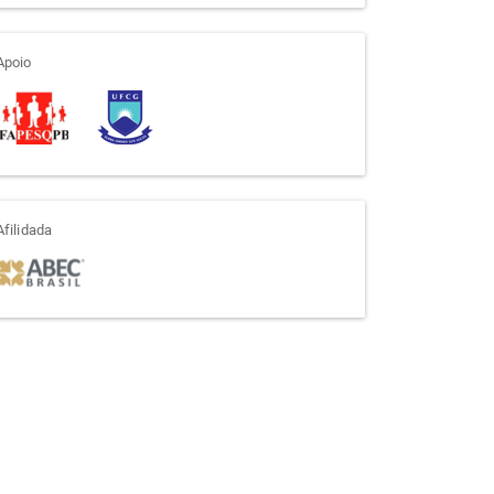
apoio
Apoio
afiliada
Afilidada