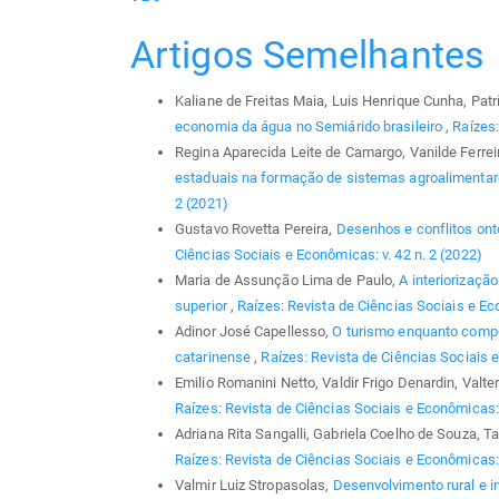
Artigos Semelhantes
Kaliane de Freitas Maia, Luis Henrique Cunha, Pat
economia da água no Semiárido brasileiro
,
Raízes:
Regina Aparecida Leite de Camargo, Vanilde Ferrei
estaduais na formação de sistemas agroalimentar
2 (2021)
Gustavo Rovetta Pereira,
Desenhos e conflitos on
Ciências Sociais e Econômicas: v. 42 n. 2 (2022)
Maria de Assunção Lima de Paulo,
A interiorizaçã
superior
,
Raízes: Revista de Ciências Sociais e Eco
Adinor José Capellesso,
O turismo enquanto compon
catarinense
,
Raízes: Revista de Ciências Sociais e
Emilio Romanini Netto, Valdir Frigo Denardin, Valte
Raízes: Revista de Ciências Sociais e Econômicas: 
Adriana Rita Sangalli, Gabriela Coelho de Souza, 
Raízes: Revista de Ciências Sociais e Econômicas: 
Valmir Luiz Stropasolas,
Desenvolvimento rural e i