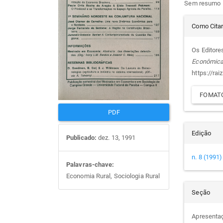
Sem resumo
artigos
prin
Det
Como Cita
do
Os Editores
Econômic
arti
https://rai
FOMATO
PDF
Edição
Publicado:
dez. 13, 1991
n. 8 (1991)
Palavras-chave:
Economia Rural, Sociologia Rural
Seção
Apresenta