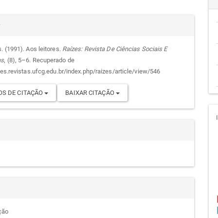
cipal
alhes
r
. (1991). Aos leitores.
Raízes: Revista De Ciências Sociais E
as
, (8), 5–6. Recuperado de
go
zes.revistas.ufcg.edu.br/index.php/raizes/article/view/546
S DE CITAÇÃO
BAIXAR CITAÇÃO
ção