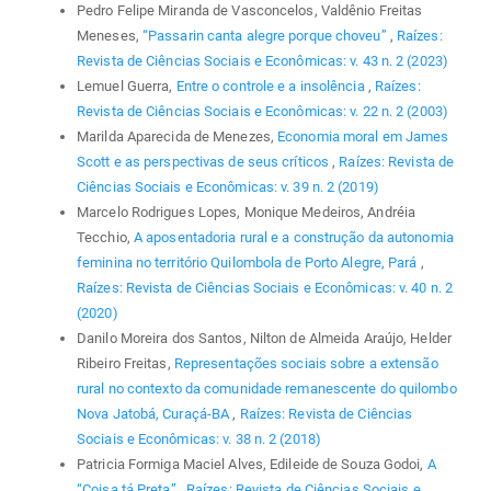
Pedro Felipe Miranda de Vasconcelos, Valdênio Freitas
Meneses,
“Passarin canta alegre porque choveu”
,
Raízes:
Revista de Ciências Sociais e Econômicas: v. 43 n. 2 (2023)
Lemuel Guerra,
Entre o controle e a insolência
,
Raízes:
Revista de Ciências Sociais e Econômicas: v. 22 n. 2 (2003)
Marilda Aparecida de Menezes,
Economia moral em James
Scott e as perspectivas de seus críticos
,
Raízes: Revista de
Ciências Sociais e Econômicas: v. 39 n. 2 (2019)
Marcelo Rodrigues Lopes, Monique Medeiros, Andréia
Tecchio,
A aposentadoria rural e a construção da autonomia
feminina no território Quilombola de Porto Alegre, Pará
,
Raízes: Revista de Ciências Sociais e Econômicas: v. 40 n. 2
(2020)
Danilo Moreira dos Santos, Nilton de Almeida Araújo, Helder
Ribeiro Freitas,
Representações sociais sobre a extensão
rural no contexto da comunidade remanescente do quilombo
Nova Jatobá, Curaçá-BA
,
Raízes: Revista de Ciências
Sociais e Econômicas: v. 38 n. 2 (2018)
Patricia Formiga Maciel Alves, Edileide de Souza Godoi,
A
“Coisa tá Preta”
,
Raízes: Revista de Ciências Sociais e