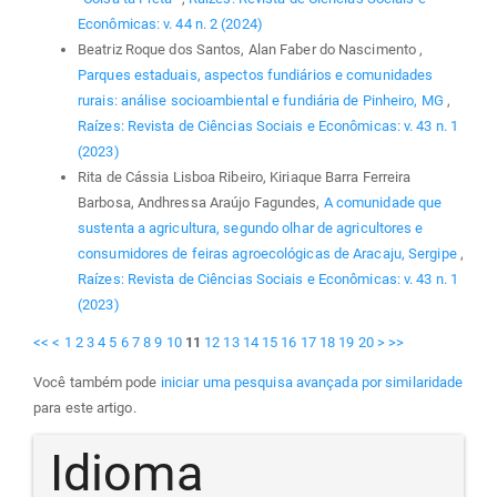
Econômicas: v. 44 n. 2 (2024)
Beatriz Roque dos Santos, Alan Faber do Nascimento ,
Parques estaduais, aspectos fundiários e comunidades
rurais: análise socioambiental e fundiária de Pinheiro, MG
,
Raízes: Revista de Ciências Sociais e Econômicas: v. 43 n. 1
(2023)
Rita de Cássia Lisboa Ribeiro, Kiriaque Barra Ferreira
Barbosa, Andhressa Araújo Fagundes,
A comunidade que
sustenta a agricultura, segundo olhar de agricultores e
consumidores de feiras agroecológicas de Aracaju, Sergipe
,
Raízes: Revista de Ciências Sociais e Econômicas: v. 43 n. 1
(2023)
<<
<
1
2
3
4
5
6
7
8
9
10
11
12
13
14
15
16
17
18
19
20
>
>>
Você também pode
iniciar uma pesquisa avançada por similaridade
para este artigo.
Idioma