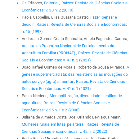
Os Editores,
Editorial
,
Raízes: Revista de Ciências Sociais e
Econômicas: v. 30 n. 2 (2010)
Paola Cappellin, Elisa Guaraná Castro,
Fazer, pensar e
decidir
,
Raízes: Revista de Ciências Sociais e Econômicas:
n. 15 (1997)
Andressa Gomes Costa Schinatto, Aniela Fagundes Carrara,
Acesso ao Programa Nacional de Fortalecimento da
Agricultura Familiar (PRONAF)
,
Raízes: Revista de Ciências
Sociais e Econômicas: v. 41 n. 2 (2021)
João Rafael Gomes de Morais, Roberto de Sousa Miranda,
A
gênese supermercadista: das resistências às inovações do
autosserviço (agro)alimentar
,
Raízes: Revista de Ciências
Sociais e Econômicas: v. 41 n. 1 (2021)
Paulo Niederle,
Mercantilização, diversidade e estilos de
agricultura
,
Raízes: Revista de Ciências Sociais e
Econômicas: v. 25 n. 1 e 2 (2006)
Juliana de Almeida Costa, Joel Orlando Bevilaqua Marin,
Mulheres rurais em lutas pela terra
,
Raízes: Revista de
Ciências Sociais e Econômicas: v. 42 n. 2 (2022)
Pedro Felipe Miranda de Vasconcelos, Valdênio Freitas