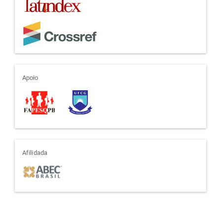
apoio
Apoio
afiliada
Afilidada