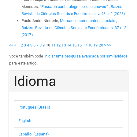
Meneses,
“Passarin canta alegre porque choveu”
,
Raízes:
Revista de Ciências Sociais e Econômicas: v. 43 n. 2 (2023)
Paulo Andre Niederle,
Mercados como ordens sociais
,
Raízes: Revista de Ciências Sociais e Econômicas: v. 37 n. 2
(2017)
<<
<
1
2
3
4
5
6
7
8
9
10
11
12
13
14
15
16
17
18
19
20
>
>>
Você também pode
iniciar uma pesquisa avançada por similaridade
para este artigo.
Idioma
Português (Brasil)
English
Español (España)