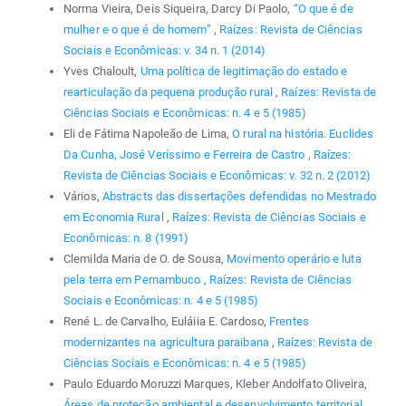
Norma Vieira, Deis Siqueira, Darcy Di Paolo,
“O que é de
mulher e o que é de homem”
,
Raízes: Revista de Ciências
Sociais e Econômicas: v. 34 n. 1 (2014)
Yves Chaloult,
Uma política de legitimação do estado e
rearticulação da pequena produção rural
,
Raízes: Revista de
Ciências Sociais e Econômicas: n. 4 e 5 (1985)
Eli de Fátima Napoleão de Lima,
O rural na história. Euclides
Da Cunha, José Veríssimo e Ferreira de Castro
,
Raízes:
Revista de Ciências Sociais e Econômicas: v. 32 n. 2 (2012)
Vários,
Abstracts das dissertações defendidas no Mestrado
em Economia Rural
,
Raízes: Revista de Ciências Sociais e
Econômicas: n. 8 (1991)
Clemilda Maria de O. de Sousa,
Movimento operário e luta
pela terra em Pernambuco
,
Raízes: Revista de Ciências
Sociais e Econômicas: n. 4 e 5 (1985)
René L. de Carvalho, Euláiia E. Cardoso,
Frentes
modernizantes na agricultura paraibana
,
Raízes: Revista de
Ciências Sociais e Econômicas: n. 4 e 5 (1985)
Paulo Eduardo Moruzzi Marques, Kleber Andolfato Oliveira,
Áreas de proteção ambiental e desenvolvimento territorial
,