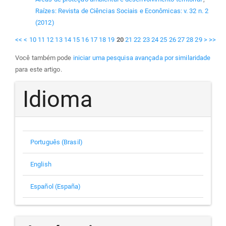
Raízes: Revista de Ciências Sociais e Econômicas: v. 32 n. 2
(2012)
<<
<
10
11
12
13
14
15
16
17
18
19
20
21
22
23
24
25
26
27
28
29
>
>>
Você também pode
iniciar uma pesquisa avançada por similaridade
para este artigo.
Idioma
Português (Brasil)
English
Español (España)