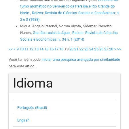
fumo aromático no Sem-árido da Paraíba e Rio Grande do
Norte
,
Raízes: Revista de Ciências Sociais e Econômicas: n.
2 e 3 (1983)
Miguel Ângelo Perondi, Norma Kiyota, Sidemar Presotto
Nunes,
Gestão social da água
,
Raízes: Revista de Ciências
Sociais e Econômicas: v. 34 n. 1 (2014)
<<
<
9
10
11
12
13
14
15
16
17
18
19
20
21
22
23
24
25
26
27
28
>
>>
Você também pode
iniciar uma pesquisa avançada por similaridade
para este artigo.
Idioma
Português (Brasil)
English