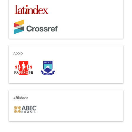
apoio
Apoio
afiliada
Afilidada