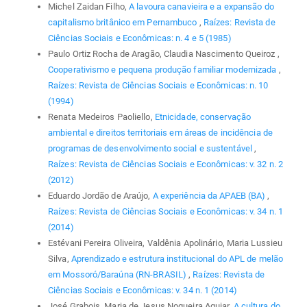
Michel Zaidan Filho,
A lavoura canavieira e a expansão do
capitalismo britânico em Pernambuco
,
Raízes: Revista de
Ciências Sociais e Econômicas: n. 4 e 5 (1985)
Paulo Ortiz Rocha de Aragão, Claudia Nascimento Queiroz ,
Cooperativismo e pequena produção familiar modernizada
,
Raízes: Revista de Ciências Sociais e Econômicas: n. 10
(1994)
Renata Medeiros Paoliello,
Etnicidade, conservação
ambiental e direitos territoriais em áreas de incidência de
programas de desenvolvimento social e sustentável
,
Raízes: Revista de Ciências Sociais e Econômicas: v. 32 n. 2
(2012)
Eduardo Jordão de Araújo,
A experiência da APAEB (BA)
,
Raízes: Revista de Ciências Sociais e Econômicas: v. 34 n. 1
(2014)
Estévani Pereira Oliveira, Valdênia Apolinário, Maria Lussieu
Silva,
Aprendizado e estrutura institucional do APL de melão
em Mossoró/Baraúna (RN-BRASIL)
,
Raízes: Revista de
Ciências Sociais e Econômicas: v. 34 n. 1 (2014)
José Grabois, Maria de Jesus Nogueira Aguiar,
A cultura do