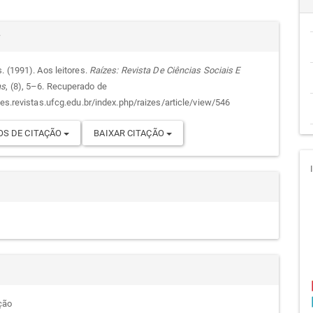
cipal
alhes
r
. (1991). Aos leitores.
Raízes: Revista De Ciências Sociais E
as
, (8), 5–6. Recuperado de
go
zes.revistas.ufcg.edu.br/index.php/raizes/article/view/546
S DE CITAÇÃO
BAIXAR CITAÇÃO
ção