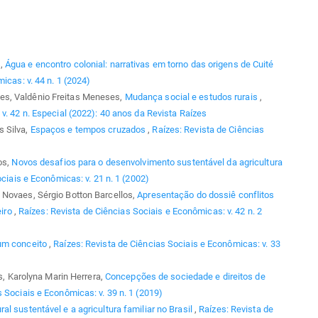
s,
Água e encontro colonial: narrativas em torno das origens de Cuité
icas: v. 44 n. 1 (2024)
es, Valdênio Freitas Meneses,
Mudança social e estudos rurais
,
v. 42 n. Especial (2022): 40 anos da Revista Raízes
s Silva,
Espaços e tempos cruzados
,
Raízes: Revista de Ciências
os,
Novos desafios para o desenvolvimento sustentável da agricultura
ciais e Econômicas: v. 21 n. 1 (2002)
 Novaes, Sérgio Botton Barcellos,
Apresentação do dossiê conflitos
eiro
,
Raízes: Revista de Ciências Sociais e Econômicas: v. 42 n. 2
 um conceito
,
Raízes: Revista de Ciências Sociais e Econômicas: v. 33
as, Karolyna Marin Herrera,
Concepções de sociedade e direitos de
 Sociais e Econômicas: v. 39 n. 1 (2019)
l sustentável e a agricultura familiar no Brasil
,
Raízes: Revista de