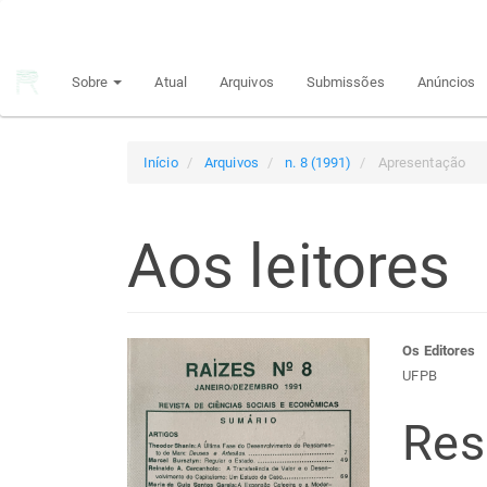
Navegação
Principal
Conteúdo
Sobre
Atual
Arquivos
Submissões
Anúncios
principal
Barra
Lateral
Início
Arquivos
n. 8 (1991)
Apresentação
Aos leitores
Barra
Con
Os Editores
UFPB
lateral
do
Re
de
arti