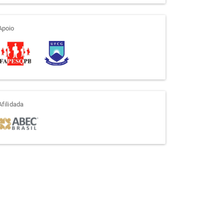
apoio
Apoio
afiliada
Afilidada