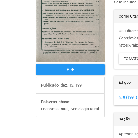
Sem resumo
artigos
prin
Det
Como Cita
do
Os Editores
Econômic
arti
https://rai
FOMATO
PDF
Edição
Publicado:
dez. 13, 1991
n. 8 (1991)
Palavras-chave:
Economia Rural, Sociologia Rural
Seção
Apresenta