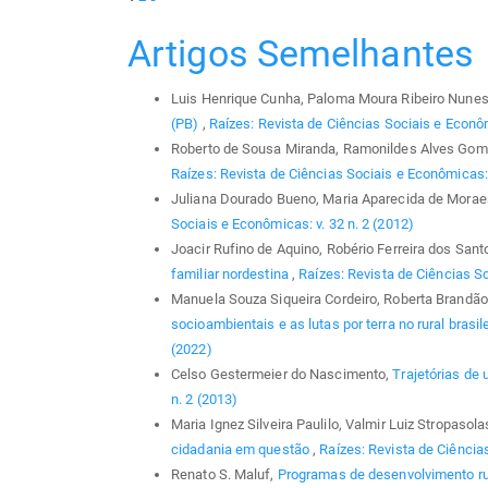
Artigos Semelhantes
Luis Henrique Cunha, Paloma Moura Ribeiro Nune
(PB)
,
Raízes: Revista de Ciências Sociais e Econôm
Roberto de Sousa Miranda, Ramonildes Alves Gom
Raízes: Revista de Ciências Sociais e Econômicas: 
Juliana Dourado Bueno, Maria Aparecida de Morae
Sociais e Econômicas: v. 32 n. 2 (2012)
Joacir Rufino de Aquino, Robério Ferreira dos Sant
familiar nordestina
,
Raízes: Revista de Ciências So
Manuela Souza Siqueira Cordeiro, Roberta Brandão
socioambientais e as lutas por terra no rural brasil
(2022)
Celso Gestermeier do Nascimento,
Trajetórias de
n. 2 (2013)
Maria Ignez Silveira Paulilo, Valmir Luiz Stropasol
cidadania em questão
,
Raízes: Revista de Ciências
Renato S. Maluf,
Programas de desenvolvimento rura