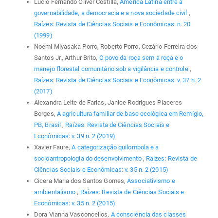
Lúcio Fernando Oliver Costilla,
América Latina entre a
governabilidade, a democracia e a nova sociedade civil
,
Raízes: Revista de Ciências Sociais e Econômicas: n. 20
(1999)
Noemi Miyasaka Porro, Roberto Porro, Cezário Ferreira dos
Santos Jr., Arthur Brito,
O povo da roça sem a roça e o
manejo florestal comunitário sob a vigilância e controle
,
Raízes: Revista de Ciências Sociais e Econômicas: v. 37 n. 2
(2017)
Alexandra Leite de Farias, Janice Rodrigues Placeres
Borges,
A agricultura familiar de base ecológica em Remígio,
PB, Brasil
,
Raízes: Revista de Ciências Sociais e
Econômicas: v. 39 n. 2 (2019)
Xavier Faure,
A categorização quilombola e a
socioantropologia do desenvolvimento
,
Raízes: Revista de
Ciências Sociais e Econômicas: v. 35 n. 2 (2015)
Cicera Maria dos Santos Gomes,
Associativismo e
ambientalismo
,
Raízes: Revista de Ciências Sociais e
Econômicas: v. 35 n. 2 (2015)
Dora Vianna Vasconcellos,
A consciência das classes