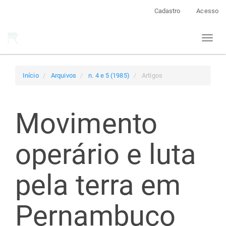
Navegação
Cadastro
Acesso
Principal
Conteúdo
Toggl
principal
naviga
Barra
Lateral
Início
Arquivos
n. 4 e 5 (1985)
Artigos
Movimento
operário e luta
pela terra em
Pernambuco