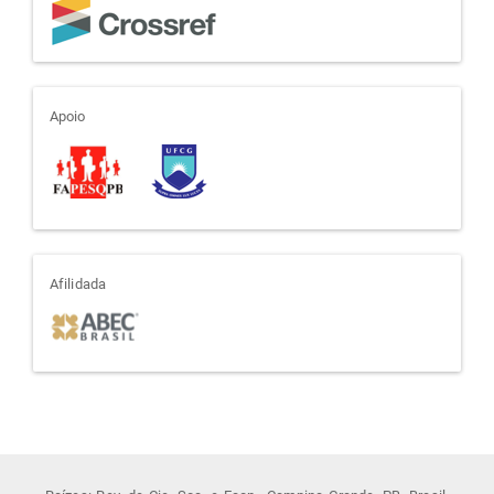
apoio
Apoio
afiliada
Afilidada