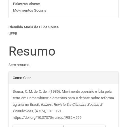
Palavras-chave:
Movimentos Sociais
Conteúdo
Clemilda Maria de O. de Sousa
UFPB
do
Resumo
artigo
Sem resumo.
principal
Detalhes
Como Citar
do
Sousa, C. M. de O. de . (1985). Movimento operário e luta pela
terra em Pernambuco: elementos para o debate sobre reforma
artigo
agrária no Brasil.
Raízes: Revista De Ciências Sociais E
Econômicas
, (4 e 5), 101–121.
https://doi.org/10.37370/raizes.1985.v.596