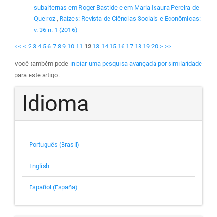
subalternas em Roger Bastide e em Maria Isaura Pereira de
Queiroz
,
Raízes: Revista de Ciências Sociais e Econômicas:
v. 36 n. 1 (2016)
<<
<
2
3
4
5
6
7
8
9
10
11
12
13
14
15
16
17
18
19
20
>
>>
Você também pode
iniciar uma pesquisa avançada por similaridade
para este artigo.
Idioma
Português (Brasil)
English
Español (España)