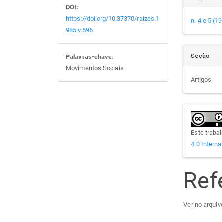
DOI:
https://doi.org/10.37370/raizes.1
n. 4 e 5 (1
985.v.596
Seção
Palavras-chave:
Movimentos Sociais
Artigos
Este traba
4.0 Interna
Ref
Ver no arquivo