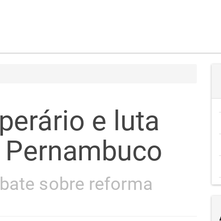
erário e luta
m Pernambuco
bate sobre reforma