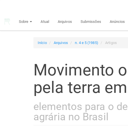
Navegação
Principal
Conteúdo
Sobre
Atual
Arquivos
Submissões
Anúncios
principal
Barra
Lateral
Início
Arquivos
n. 4 e 5 (1985)
Artigos
Movimento op
pela terra e
elementos para o de
agrária no Brasil