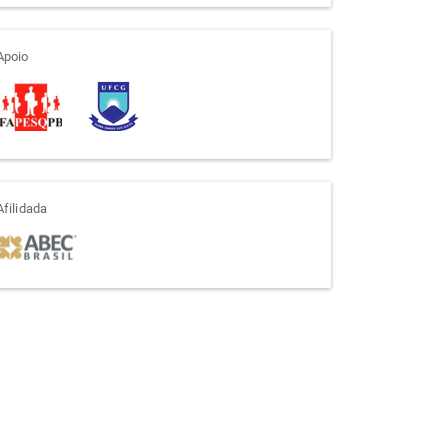
apoio
Apoio
afiliada
Afilidada