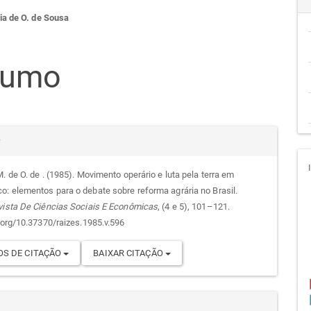
teúdo
ia de O. de Sousa
sumo
go
cipal
alhes
r
. de O. de . (1985). Movimento operário e luta pela terra em
: elementos para o debate sobre reforma agrária no Brasil.
go
vista De Ciências Sociais E Econômicas
, (4 e 5), 101–121.
i.org/10.37370/raizes.1985.v.596
S DE CITAÇÃO
BAIXAR CITAÇÃO