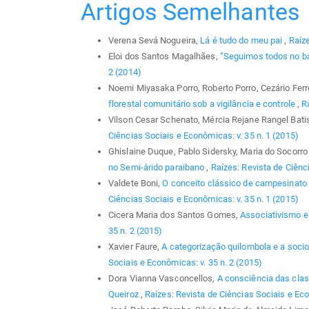
Artigos Semelhantes
Verena Sevá Nogueira,
Lá é tudo do meu pai
,
Raíze
Eloi dos Santos Magalhães,
“Seguimos todos no b
2 (2014)
Noemi Miyasaka Porro, Roberto Porro, Cezário Ferrei
florestal comunitário sob a vigilância e controle
,
R
Vilson Cesar Schenato, Mércia Rejane Rangel Bati
Ciências Sociais e Econômicas: v. 35 n. 1 (2015)
Ghislaine Duque, Pablo Sidersky, Maria do Socorro 
no Semi-árido paraibano
,
Raízes: Revista de Ciênci
Valdete Boni,
O conceito clássico de campesinat
Ciências Sociais e Econômicas: v. 35 n. 1 (2015)
Cicera Maria dos Santos Gomes,
Associativismo 
35 n. 2 (2015)
Xavier Faure,
A categorização quilombola e a soci
Sociais e Econômicas: v. 35 n. 2 (2015)
Dora Vianna Vasconcellos,
A consciência das clas
Queiroz
,
Raízes: Revista de Ciências Sociais e Eco