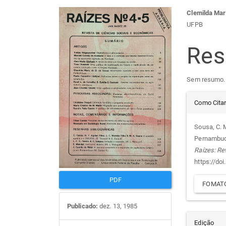
Barra
Con
Clemilda Mar
UFPB
lateral
do
Re
de
arti
Sem resumo.
artigos
prin
Det
Como Cita
do
Sousa, C. M
Pernambuco
arti
Raízes: Re
https://do
PDF
FOMATO
Publicado:
dez. 13, 1985
Edição