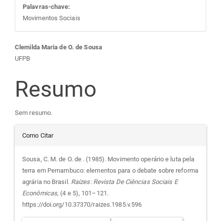
Palavras-chave:
Movimentos Sociais
Conteúdo
Clemilda Maria de O. de Sousa
UFPB
do
Resumo
artigo
Sem resumo.
principal
Detalhes
Como Citar
do
Sousa, C. M. de O. de . (1985). Movimento operário e luta pela
terra em Pernambuco: elementos para o debate sobre reforma
artigo
agrária no Brasil.
Raízes: Revista De Ciências Sociais E
Econômicas
, (4 e 5), 101–121.
https://doi.org/10.37370/raizes.1985.v.596