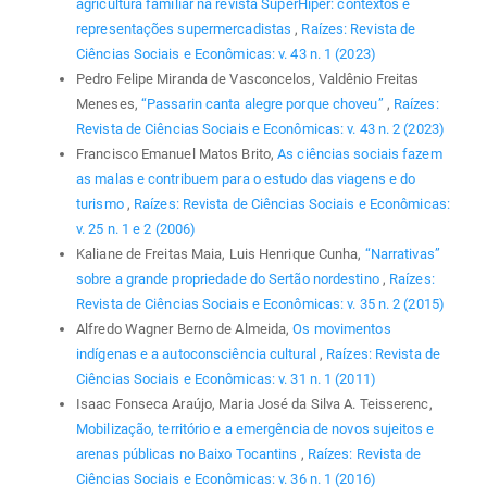
agricultura familiar na revista SuperHiper: contextos e
representações supermercadistas
,
Raízes: Revista de
Ciências Sociais e Econômicas: v. 43 n. 1 (2023)
Pedro Felipe Miranda de Vasconcelos, Valdênio Freitas
Meneses,
“Passarin canta alegre porque choveu”
,
Raízes:
Revista de Ciências Sociais e Econômicas: v. 43 n. 2 (2023)
Francisco Emanuel Matos Brito,
As ciências sociais fazem
as malas e contribuem para o estudo das viagens e do
turismo
,
Raízes: Revista de Ciências Sociais e Econômicas:
v. 25 n. 1 e 2 (2006)
Kaliane de Freitas Maia, Luis Henrique Cunha,
“Narrativas”
sobre a grande propriedade do Sertão nordestino
,
Raízes:
Revista de Ciências Sociais e Econômicas: v. 35 n. 2 (2015)
Alfredo Wagner Berno de Almeida,
Os movimentos
indígenas e a autoconsciência cultural
,
Raízes: Revista de
Ciências Sociais e Econômicas: v. 31 n. 1 (2011)
Isaac Fonseca Araújo, Maria José da Silva A. Teisserenc,
Mobilização, território e a emergência de novos sujeitos e
arenas públicas no Baixo Tocantins
,
Raízes: Revista de
Ciências Sociais e Econômicas: v. 36 n. 1 (2016)