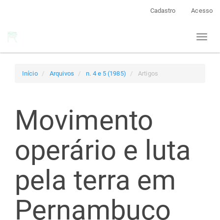
Navegação
Cadastro
Acesso
Principal
Conteúdo
Toggl
principal
naviga
Barra
Lateral
Início
Arquivos
n. 4 e 5 (1985)
Artigos
Movimento
operário e luta
pela terra em
Pernambuco