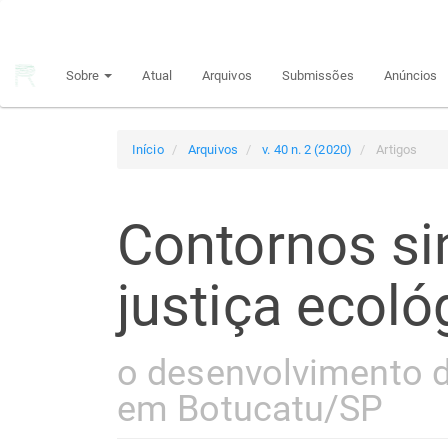
Navegação
Principal
Conteúdo
Sobre
Atual
Arquivos
Submissões
Anúncios
principal
Barra
Lateral
Início
Arquivos
v. 40 n. 2 (2020)
Artigos
Contornos si
justiça ecoló
o desenvolvimento d
em Botucatu/SP