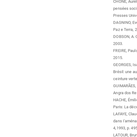
CHONÉ, Auréli
pensées soci
Presses Unive
DAGNINO, Evel
Paz e Terra, 
DOBSON, A. Ci
2003.
FREIRE, Paulo
2015.
GEORGES, Isab
Brésil: une au
ceinture verte
GUIMARÃES, G
Angra dos Rei
HACHE, Émilie
Paris: La déc
LAFAYE, Claud
dans I'aménag
4,1993, p. 49
LATOUR, Bruno