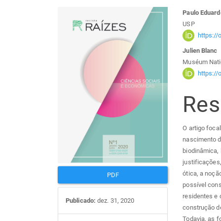
Barra
Con
Paulo Eduar
USP
lateral
do
https:/
Julien Blanc
de
arti
Muséum Nation
https:/
artigos
prin
Re
O artigo foca
nascimento de
biodinâmica, 
justificações
ótica, a noçã
PDF
possível cons
residentes e
Publicado:
dez. 31, 2020
construção d
Todavia, as f