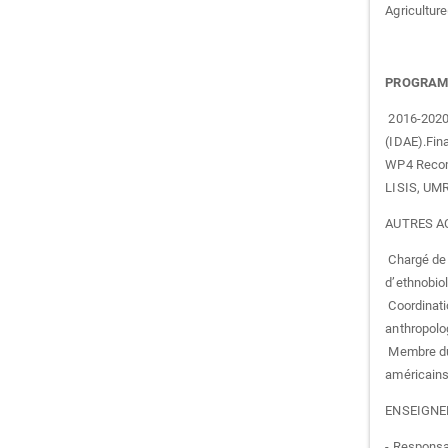
Agriculture
PROGRAMM
2016-2020. 
(IDAE).Fin
WP4 Recomp
LISIS, UM
AUTRES A
Chargé de 
d’ethnobio
Coordinatio
anthropolo
Membre du 
américains
ENSEIGNE
- Responsa