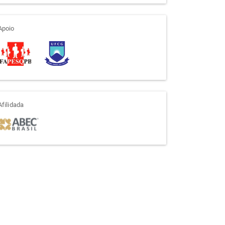
apoio
Apoio
afiliada
Afilidada