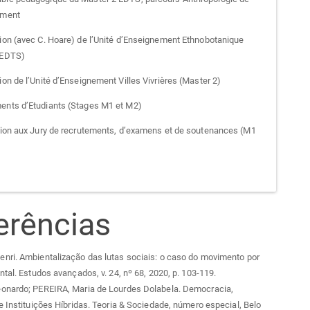
ement
tion (avec C. Hoare) de l’Unité d’Enseignement Ethnobotanique
 EDTS)
ion de l’Unité d’Enseignement Villes Vivrières (Master 2)
ents d’Etudiants (Stages M1 et M2)
ation aux Jury de recrutements, d’examens et de soutenances (M1
erências
nri. Ambientalização das lutas sociais: o caso do movimento por
ntal. Estudos avançados, v. 24, nº 68, 2020, p. 103-119.
onardo; PEREIRA, Maria de Lourdes Dolabela. Democracia,
e Instituições Híbridas. Teoria & Sociedade, número especial, Belo