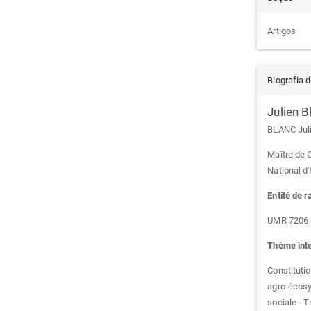
Artigos
Biografia 
Julien B
BLANC Jul
Maître de
National d
Entité de 
UMR 7206 -
Thème inte
Constituti
agro-écosy
sociale - 