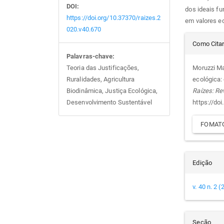
DOI:
dos ideais fu
https://doi.org/10.37370/raizes.2
em valores ec
020.v40.670
Det
Como Cita
Palavras-chave:
do
Moruzzi Mar
Teoria das Justificações,
ecológica:
Ruralidades, Agricultura
arti
Raízes: Re
Biodinâmica, Justiça Ecológica,
https://do
Desenvolvimento Sustentável
FOMATO
Edição
v. 40 n. 2 
Seção