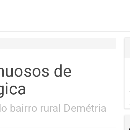
nuosos de
gica
o bairro rural Demétria