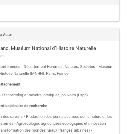
do Autor
lanc,
Muséum National d'Histoire Naturelle
ien
 Conférences - Département Hommes, Natures, Sociétés - Muséum
'Histoire Naturelle (MNHN), Paris, France
rattachement
 Ethnoécologie : savoirs, pratiques, pouvoirs (Espp)
rdisciplinaire de recherche
on des savoirs / Production des connaissances sur la nature et les
stèmes - Agroécologie, agricultures écologiques et innovation
Transformation des mondes ruraux (franges urbaines) -