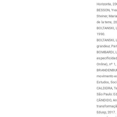
Horizonte, 20
BESSON, Yvan.
Steiner, Mar
de la terre, 2
BOLTANSKI, L
1990.
BOLTANSKI, Lu
grandeur, Par
BOMBARDI, Lar
especificida
Online), nº 1,
BRANDENBURG,
movimento eco
Estudos, Socie
CALDEIRA, Te
São Paulo: Ed
CÂNDIDO, Anto
transformação
Edusp, 2017.