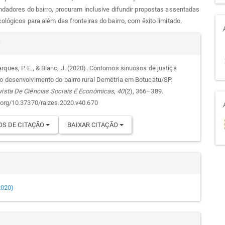
ndadores do bairro, procuram inclusive difundir propostas assentadas
ológicos para além das fronteiras do bairro, com êxito limitado.
alhes
r
ques, P. E., & Blanc, J. (2020). Contornos sinuosos de justiça
 o desenvolvimento do bairro rural Demétria em Botucatu/SP.
go
vista De Ciências Sociais E Econômicas
,
40
(2), 366–389.
i.org/10.37370/raizes.2020.v40.670
S DE CITAÇÃO
BAIXAR CITAÇÃO
(2020)