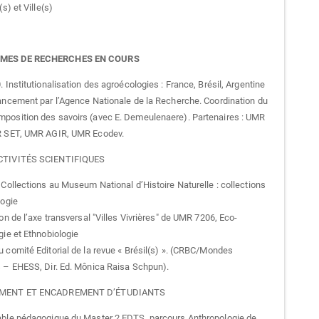
(s) et Ville(s)
ES DE RECHERCHES EN COURS
Institutionalisation des agroécologies : France, Brésil, Argentine
ancement par l’Agence Nationale de la Recherche. Coordination du
osition des savoirs (avec E. Demeulenaere). Partenaires : UMR
R SET, UMR AGIR, UMR Ecodev.
CTIVITÉS SCIENTIFIQUES
Collections au Museum National d’Histoire Naturelle : collections
logie
n de l’axe transversal "Villes Vivrières" de UMR 7206, Eco-
gie et Ethnobiologie
comité Editorial de la revue « Brésil(s) ». (CRBC/Mondes
 – EHESS, Dir. Ed. Mônica Raisa Schpun).
MENT ET ENCADREMENT D’ÉTUDIANTS
ble pédagogique du Master 2 EDTS, parcours Anthropologie de