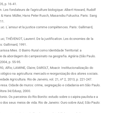
05, p. 16-41.
 Les fondateurs de l'agriculture biologique: Albert Howard, Rudolf
ia & Hans Müller, Hans Peter Rusch, Masanobu Fukuoka. Paris: Sang
011.
uc. L´amour et la justice comme compétences. Paris: Gallimard,
c; THÉVENOT, Laurent. De la justification. Les économies de la
is: Gallimard, 1991.
issa Mies. O Bairro Rural como Identidade Territorial: a
de da abordagem do campesinato na geografia. Agrária (São Paulo.
 2004, p. 55-95.
 Alfio; LAMINE, Claire; DAROLT, Moacir. Institucionalização do
lógico na agricultura: mercado e reorganização dos atores sociais.
dade Agricultura. Rio de Janeiro, vol. 21, nº 2, 2013, p. 221-247.
resa. Cidade de muros: crime, segregação e cidadania em São Paulo.
itora 34/Edusp, 2000.
nio. Os parceiros do Rio Bonito: estudo sobre o caipira paulista e a
 dos seus meios de vida. Rio de Janeiro: Ouro sobre Azul; São Paulo: