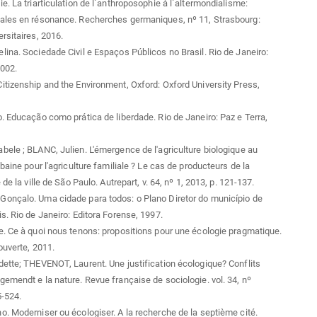
e. La triarticulation de l´anthroposophie à l´altermondialisme:
ales en résonance. Recherches germaniques, nº 11, Strasbourg:
rsitaires, 2016.
ina. Sociedade Civil e Espaços Públicos no Brasil. Rio de Janeiro:
2002.
tizenship and the Environment, Oxford: Oxford University Press,
. Educação como prática de liberdade. Rio de Janeiro: Paz e Terra,
ele ; BLANC, Julien. L'émergence de l'agriculture biologique au
baine pour l'agriculture familiale ? Le cas de producteurs de la
 de la ville de São Paulo. Autrepart, v. 64, nº 1, 2013, p. 121-137.
onçalo. Uma cidade para todos: o Plano Diretor do município de
s. Rio de Janeiro: Editora Forense, 1997.
. Ce à quoi nous tenons: propositions pour une écologie pragmatique.
ouverte, 2011.
ette; THEVENOT, Laurent. Une justification écologique? Conflits
emendt e la nature. Revue française de sociologie. vol. 34, nº
5-524.
. Moderniser ou écologiser. A la recherche de la septième cité.