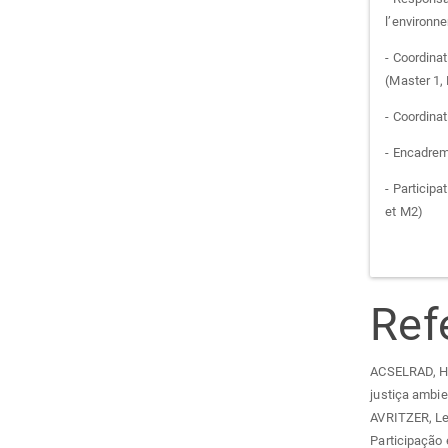
l’environn
- Coordina
(Master 1,
- Coordinat
- Encadrem
- Particip
et M2)
Ref
ACSELRAD, He
justiça ambie
AVRITZER, Le
Participação 