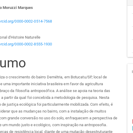
teúdo
do Moruzzi Marques
/orcid.org/0000-0002-0514-7568
go
al d'Histoire Naturelle
/orcid.org/0000-0002-8555-1930
cipal
sumo
liza o crescimento do bairro Demétria, em Botucatu/SP, local de
 uma importante iniciativa brasileira em favor da agricultura
braço da filosofia antroposófica. A análise se apoia na teoria das
, a partir da qual foi concebida a metodologia de pesquisa. Nesta
o de justiça ecológica foi particularmente mobilizada. Com efeito, é
iderar que as mudanças no bairro, com a instalação de muitos
 com grande conversão no uso do solo, enfraquecem a perspectiva de
e um mundo justo e ecológico, com inspiração na antroposofia.
orças de resistência local, diante de uma mutação desestruturante