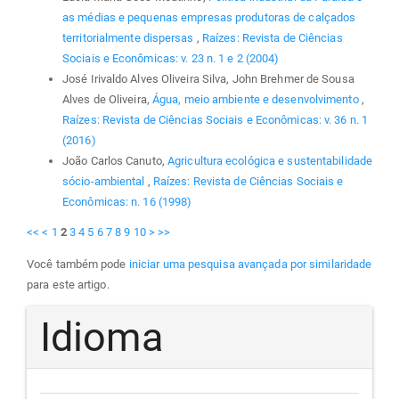
as médias e pequenas empresas produtoras de calçados
territorialmente dispersas
,
Raízes: Revista de Ciências
Sociais e Econômicas: v. 23 n. 1 e 2 (2004)
José Irivaldo Alves Oliveira Silva, John Brehmer de Sousa
Alves de Oliveira,
Água, meio ambiente e desenvolvimento
,
Raízes: Revista de Ciências Sociais e Econômicas: v. 36 n. 1
(2016)
João Carlos Canuto,
Agricultura ecológica e sustentabilidade
sócio-ambiental
,
Raízes: Revista de Ciências Sociais e
Econômicas: n. 16 (1998)
<<
<
1
2
3
4
5
6
7
8
9
10
>
>>
Você também pode
iniciar uma pesquisa avançada por similaridade
para este artigo.
Idioma