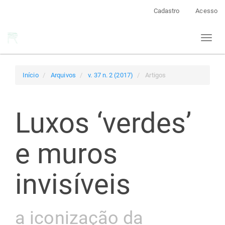
Navegação
Cadastro
Acesso
Principal
Conteúdo
Toggl
principal
naviga
Barra
Lateral
Início
Arquivos
v. 37 n. 2 (2017)
Artigos
Luxos ‘verdes’
e muros
invisíveis
a iconização da