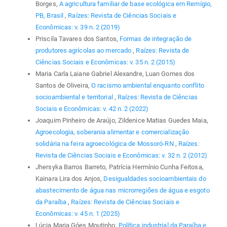
Borges,
A agricultura familiar de base ecológica em Remígio,
PB, Brasil
,
Raízes: Revista de Ciências Sociais e
Econômicas: v. 39 n. 2 (2019)
Priscila Tavares dos Santos,
Formas de integração de
produtores agrícolas ao mercado
,
Raízes: Revista de
Ciências Sociais e Econômicas: v. 35 n. 2 (2015)
Maria Carla Laiane Gabriel Alexandre, Luan Gomes dos
Santos de Oliveira,
O racismo ambiental enquanto conflito
socioambiental e territorial
,
Raízes: Revista de Ciências
Sociais e Econômicas: v. 42 n. 2 (2022)
Joaquim Pinheiro de Araújo, Zildenice Matias Guedes Maia,
Agroecologia, soberania alimentar e comercialização
solidária na feira agroecológica de Mossoró-RN
,
Raízes:
Revista de Ciências Sociais e Econômicas: v. 32 n. 2 (2012)
Jhersyka Barros Barreto, Patrícia Hermínio Cunha Feitosa,
Kainara Lira dos Anjos,
Desigualdades socioambientais do
abastecimento de água nas microrregiões de água e esgoto
da Paraíba
,
Raízes: Revista de Ciências Sociais e
Econômicas: v. 45 n. 1 (2025)
Lúcia Maria Góes Moutinho,
Política industrial da Paraíba e