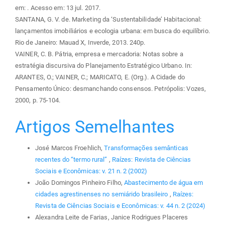
em:
. Acesso em: 13 jul. 2017.
SANTANA, G. V. de. Marketing da ‘Sustentabilidade’ Habitacional:
lançamentos imobiliários e ecologia urbana: em busca do equilíbrio.
Rio de Janeiro: Mauad X, Inverde, 2013. 240p.
VAINER, C. B. Pátria, empresa e mercadoria: Notas sobre a
estratégia discursiva do Planejamento Estratégico Urbano. In:
ARANTES, O.; VAINER, C.; MARICATO, E. (Org.). A Cidade do
Pensamento Único: desmanchando consensos. Petrópolis: Vozes,
2000, p. 75-104.
Artigos Semelhantes
José Marcos Froehlich,
Transformações semânticas
recentes do “termo rural”
,
Raízes: Revista de Ciências
Sociais e Econômicas: v. 21 n. 2 (2002)
João Domingos Pinheiro Filho,
Abastecimento de água em
cidades agrestinenses no semiárido brasileiro
,
Raízes:
Revista de Ciências Sociais e Econômicas: v. 44 n. 2 (2024)
Alexandra Leite de Farias, Janice Rodrigues Placeres