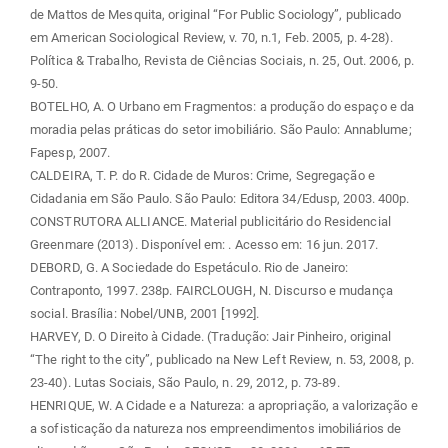
de Mattos de Mesquita, original “For Public Sociology”, publicado
em American Sociological Review, v. 70, n.1, Feb. 2005, p. 4-28).
Política & Trabalho, Revista de Ciências Sociais, n. 25, Out. 2006, p.
9-50.
BOTELHO, A. O Urbano em Fragmentos: a produção do espaço e da
moradia pelas práticas do setor imobiliário. São Paulo: Annablume;
Fapesp, 2007.
CALDEIRA, T. P. do R. Cidade de Muros: Crime, Segregação e
Cidadania em São Paulo. São Paulo: Editora 34/Edusp, 2003. 400p.
CONSTRUTORA ALLIANCE. Material publicitário do Residencial
Greenmare (2013). Disponível em:
. Acesso em: 16 jun. 2017.
DEBORD, G. A Sociedade do Espetáculo. Rio de Janeiro:
Contraponto, 1997. 238p. FAIRCLOUGH, N. Discurso e mudança
social. Brasília: Nobel/UNB, 2001 [1992].
HARVEY, D. O Direito à Cidade. (Tradução: Jair Pinheiro, original
“The right to the city”, publicado na New Left Review, n. 53, 2008, p.
23-40). Lutas Sociais, São Paulo, n. 29, 2012, p. 73-89.
HENRIQUE, W. A Cidade e a Natureza: a apropriação, a valorização e
a sofisticação da natureza nos empreendimentos imobiliários de