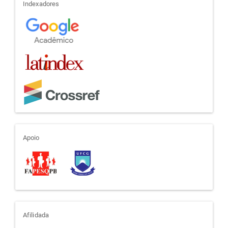
indexadores
Indexadores
apoio
Apoio
afiliada
Afilidada