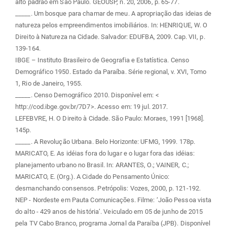
alto padrão em São Paulo. GEOUSP, n. 20, 2006, p. 65-77.
_____. Um bosque para chamar de meu. A apropriação das ideias de
natureza pelos empreendimentos imobiliários. In: HENRIQUE, W. O
Direito à Natureza na Cidade. Salvador: EDUFBA, 2009. Cap. VII, p.
139-164.
IBGE – Instituto Brasileiro de Geografia e Estatística. Censo
Demográfico 1950. Estado da Paraíba. Série regional, v. XVI, Tomo
1, Rio de Janeiro, 1955.
_____. Censo Demográfico 2010. Disponível em: <
http://cod.ibge.gov.br/7D7>. Acesso em: 19 jul. 2017.
LEFEBVRE, H. O Direito à Cidade. São Paulo: Moraes, 1991 [1968].
145p.
_____. A Revolução Urbana. Belo Horizonte: UFMG, 1999. 178p.
MARICATO, E. As idéias fora do lugar e o lugar fora das idéias:
planejamento urbano no Brasil. In: ARANTES, O.; VAINER, C.;
MARICATO, E. (Org.). A Cidade do Pensamento Único:
desmanchando consensos. Petrópolis: Vozes, 2000, p. 121-192.
NEP - Nordeste em Pauta Comunicações. Filme: ‘João Pessoa vista
do alto - 429 anos de história’. Veiculado em 05 de junho de 2015
pela TV Cabo Branco, programa Jornal da Paraíba (JPB). Disponível