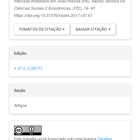
artigo
mercado imobiliário em João Pessoa (PB).
Raízes: Revista De
Ciências Sociais E Econômicas
,
37
(2), 74–87.
https://doi.org/10.37370/raizes.2017.v37.67
FOMATOS DE CITAÇÃO
BAIXAR CITAÇÃO
Edição
v. 37 n. 2 (2017)
Seção
Artigos
Este trabalho está licenciado sob uma licença
Creative