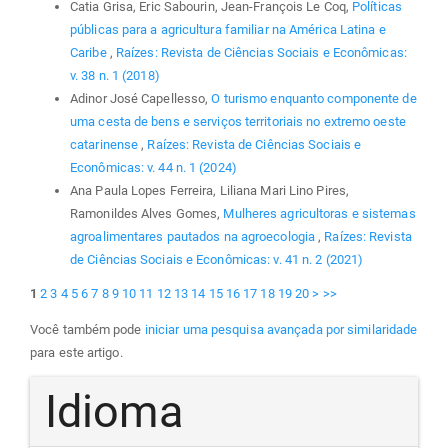
Catia Grisa, Eric Sabourin, Jean-François Le Coq,
Políticas
públicas para a agricultura familiar na América Latina e
Caribe
,
Raízes: Revista de Ciências Sociais e Econômicas:
v. 38 n. 1 (2018)
Adinor José Capellesso,
O turismo enquanto componente de
uma cesta de bens e serviços territoriais no extremo oeste
catarinense
,
Raízes: Revista de Ciências Sociais e
Econômicas: v. 44 n. 1 (2024)
Ana Paula Lopes Ferreira, Liliana Mari Lino Pires,
Ramonildes Alves Gomes,
Mulheres agricultoras e sistemas
agroalimentares pautados na agroecologia
,
Raízes: Revista
de Ciências Sociais e Econômicas: v. 41 n. 2 (2021)
1
2
3
4
5
6
7
8
9
10
11
12
13
14
15
16
17
18
19
20
>
>>
Você também pode
iniciar uma pesquisa avançada por similaridade
para este artigo.
Idioma