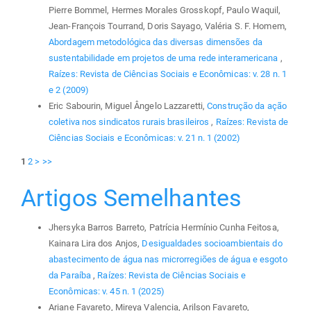
Pierre Bommel, Hermes Morales Grosskopf, Paulo Waquil,
Jean-François Tourrand, Doris Sayago, Valéria S. F. Homem,
Abordagem metodológica das diversas dimensões da
sustentabilidade em projetos de uma rede interamericana
,
Raízes: Revista de Ciências Sociais e Econômicas: v. 28 n. 1
e 2 (2009)
Eric Sabourin, Miguel Ângelo Lazzaretti,
Construção da ação
coletiva nos sindicatos rurais brasileiros
,
Raízes: Revista de
Ciências Sociais e Econômicas: v. 21 n. 1 (2002)
1
2
>
>>
Artigos Semelhantes
Jhersyka Barros Barreto, Patrícia Hermínio Cunha Feitosa,
Kainara Lira dos Anjos,
Desigualdades socioambientais do
abastecimento de água nas microrregiões de água e esgoto
da Paraíba
,
Raízes: Revista de Ciências Sociais e
Econômicas: v. 45 n. 1 (2025)
Ariane Favareto, Mireya Valencia, Arilson Favareto,