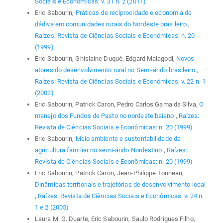
Sociais e Econômicas: v. 31 n. 2 (2011)
Eric Sabourin,
Práticas de reciprocidade e economia de
dádiva em comunidades rurais do Nordeste brasileiro
,
Raízes: Revista de Ciências Sociais e Econômicas: n. 20
(1999)
Eric Sabourin, Ghislaine Duqué, Edgard Malagodi,
Novos
atores do desenvolvimento rural no Semi-árido brasileiro
,
Raízes: Revista de Ciências Sociais e Econômicas: v. 22 n. 1
(2003)
Eric Sabourin, Patrick Caron, Pedro Carlos Gama da Silva,
O
manejo dos Fundos de Pasto no nordeste baiano
,
Raízes:
Revista de Ciências Sociais e Econômicas: n. 20 (1999)
Eric Sabourin,
Meio ambiente e sustentabilidade da
agricultura familiar no semi-árido Nordestino
,
Raízes:
Revista de Ciências Sociais e Econômicas: n. 20 (1999)
Eric Sabourin, Patrick Caron, Jean-Philippe Tonneau,
Dinâmicas territoriais e trajetórias de desenvolvimento local
,
Raízes: Revista de Ciências Sociais e Econômicas: v. 24 n.
1 e 2 (2005)
Laura M. G. Duarte, Eric Sabourin, Saulo Rodrigues Filho,