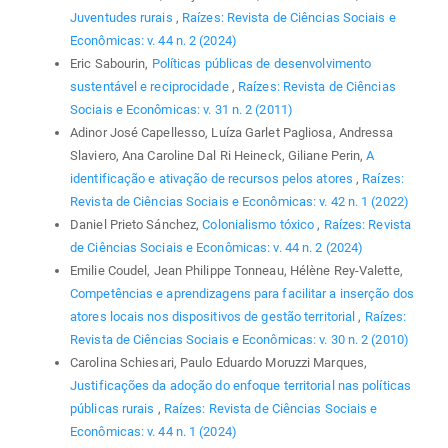
Juventudes rurais
,
Raízes: Revista de Ciências Sociais e
Econômicas: v. 44 n. 2 (2024)
Eric Sabourin,
Políticas públicas de desenvolvimento
sustentável e reciprocidade
,
Raízes: Revista de Ciências
Sociais e Econômicas: v. 31 n. 2 (2011)
Adinor José Capellesso, Luíza Garlet Pagliosa, Andressa
Slaviero, Ana Caroline Dal Ri Heineck, Giliane Perin,
A
identificação e ativação de recursos pelos atores
,
Raízes:
Revista de Ciências Sociais e Econômicas: v. 42 n. 1 (2022)
Daniel Prieto Sánchez,
Colonialismo tóxico
,
Raízes: Revista
de Ciências Sociais e Econômicas: v. 44 n. 2 (2024)
Emilie Coudel, Jean Philippe Tonneau, Hélène Rey-Valette,
Competências e aprendizagens para facilitar a inserção dos
atores locais nos dispositivos de gestão territorial
,
Raízes:
Revista de Ciências Sociais e Econômicas: v. 30 n. 2 (2010)
Carolina Schiesari, Paulo Eduardo Moruzzi Marques,
Justificações da adoção do enfoque territorial nas políticas
públicas rurais
,
Raízes: Revista de Ciências Sociais e
Econômicas: v. 44 n. 1 (2024)