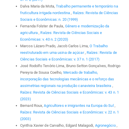
Dalva Maria da Mota,
Trabalho permanente e temporário na
fruticultura irrigada nordestina
,
Raízes: Revista de Ciências
Sociais e Econômicas: n. 20 (1999)
Fernanda Folster de Paula,
Gênero e modernização da
agricultura
,
Raízes: Revista de Ciências Sociais e
Econômicas: v. 40 n. 2 (2020)
Marcos Lázaro Prado, Jacob Carlos Lima,
O Trabalho
reestruturado em uma usina de açúcar
,
Raízes: Revista de
Ciências Sociais e Econômicas: v. 37 n. 1 (2017)
José Rodolfo Tenório Lima, Bruno Setton Gonçalves, Rodrigo
Pereyra de Sousa Coelho,
Mercado de trabalho,
incorporação das tecnologias mecânicas e o reforço das
assimetrias regionais na produção canavieira brasileira
,
Raízes: Revista de Ciências Sociais e Econômicas: v. 43 n. 1
(2023)
Bernard Roux,
Agricultores e imigrantes na Europa do Sul
,
Raízes: Revista de Ciências Sociais e Econômicas: v. 22 n. 1
(2003)
Cynthia Xavier de Carvalho, Edgard Malagodi,
Agronegócio
,