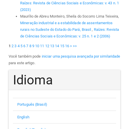
Raízes: Revista de Ciências Sociais e Econômicas: v. 43 n. 1
(2023)
Maurílio de Abreu Monteiro, Sheila do Socorro Lima Teixeira,
Mineração industrial e a estabilidade de assentamentos
rurais no Sudeste do Estado do Pará, Brasil
,
Raízes: Revista
de Ciências Sociais e Econômicas: v. 25 n. 1 e 2 (2006)
1
2
3
4
5
6
7
8
9
10
11
12
13
14
15
16
>
>>
Você também pode
iniciar uma pesquisa avançada por similaridade
para este artigo.
Idioma
Português (Brasil)
English