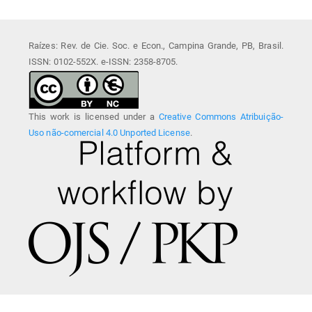
Raízes: Rev. de Cie. Soc. e Econ., Campina Grande, PB, Brasil.
ISSN: 0102-552X. e-ISSN: 2358-8705.
This work is licensed under a
Creative Commons Atribuição-
Uso não-comercial 4.0 Unported License
.