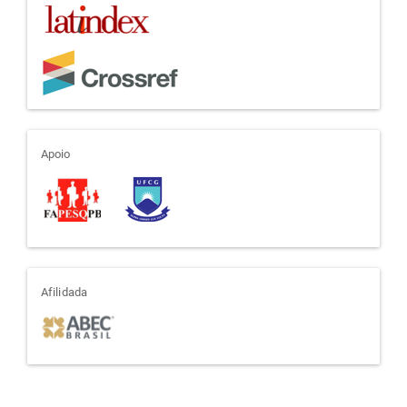
apoio
Apoio
afiliada
Afilidada