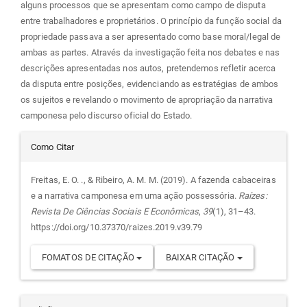
alguns processos que se apresentam como campo de disputa
entre trabalhadores e proprietários. O princípio da função social da
propriedade passava a ser apresentado como base moral/legal de
ambas as partes. Através da investigação feita nos debates e nas
descrições apresentadas nos autos, pretendemos refletir acerca
da disputa entre posições, evidenciando as estratégias de ambos
os sujeitos e revelando o movimento de apropriação da narrativa
camponesa pelo discurso oficial do Estado.
Detalhes
Como Citar
do
Freitas, E. O. ., & Ribeiro, A. M. M. (2019). A fazenda cabaceiras
e a narrativa camponesa em uma ação possessória.
Raízes:
artigo
Revista De Ciências Sociais E Econômicas
,
39
(1), 31–43.
https://doi.org/10.37370/raizes.2019.v39.79
FOMATOS DE CITAÇÃO
BAIXAR CITAÇÃO