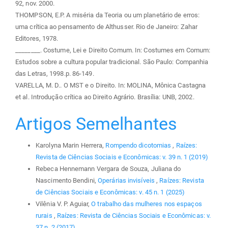
92, nov. 2000.
THOMPSON, E.P. A miséria da Teoria ou um planetário de erros:
uma crítica ao pensamento de Althusser. Rio de Janeiro: Zahar
Editores, 1978.
________. Costume, Lei e Direito Comum. In: Costumes em Comum:
Estudos sobre a cultura popular tradicional. São Paulo: Companhia
das Letras, 1998.p. 86-149.
VARELLA, M. D.. O MST e o Direito. In: MOLINA, Mônica Castagna
et al. Introdução crítica ao Direito Agrário. Brasília: UNB, 2002.
Artigos Semelhantes
Karolyna Marin Herrera,
Rompendo dicotomias
,
Raízes:
Revista de Ciências Sociais e Econômicas: v. 39 n. 1 (2019)
Rebeca Hennemann Vergara de Souza, Juliana do
Nascimento Bendini,
Operárias invisíveis
,
Raízes: Revista
de Ciências Sociais e Econômicas: v. 45 n. 1 (2025)
Vilênia V. P. Aguiar,
O trabalho das mulheres nos espaços
rurais
,
Raízes: Revista de Ciências Sociais e Econômicas: v.
37 n. 2 (2017)