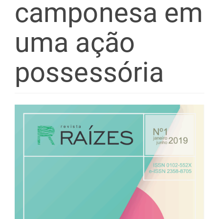
camponesa em
uma ação
possessória
Barra
lateral
de
artigos