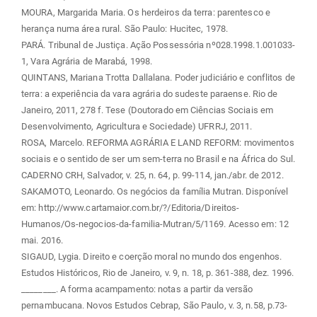
MOURA, Margarida Maria. Os herdeiros da terra: parentesco e
herança numa área rural. São Paulo: Hucitec, 1978.
PARÁ. Tribunal de Justiça. Ação Possessória nº028.1998.1.001033-
1, Vara Agrária de Marabá, 1998.
QUINTANS, Mariana Trotta Dallalana. Poder judiciário e conflitos de
terra: a experiência da vara agrária do sudeste paraense. Rio de
Janeiro, 2011, 278 f. Tese (Doutorado em Ciências Sociais em
Desenvolvimento, Agricultura e Sociedade) UFRRJ, 2011.
ROSA, Marcelo. REFORMA AGRÁRIA E LAND REFORM: movimentos
sociais e o sentido de ser um sem-terra no Brasil e na África do Sul.
CADERNO CRH, Salvador, v. 25, n. 64, p. 99-114, jan./abr. de 2012.
SAKAMOTO, Leonardo. Os negócios da família Mutran. Disponível
em: http://www.cartamaior.com.br/?/Editoria/Direitos-
Humanos/Os-negocios-da-familia-Mutran/5/1169. Acesso em: 12
mai. 2016.
SIGAUD, Lygia. Direito e coerção moral no mundo dos engenhos.
Estudos Históricos, Rio de Janeiro, v. 9, n. 18, p. 361-388, dez. 1996.
________. A forma acampamento: notas a partir da versão
pernambucana. Novos Estudos Cebrap, São Paulo, v. 3, n.58, p.73-