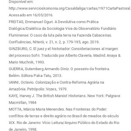
Disponível em:
http://www.servicioskoinonia.org/Casaldaliga/cartas/1971CartaPastoral.
Acessado em 16/05/2016.
FREITAS, Emmanuel Oguri. A Devolutiva como Prática
Dialógica/Dialética da Sociologia Viva do Observatório Fundiário
Fluminense: O caso da luta pela terra na Fazenda Cabaceiras.
Confluências, Niterói, v. 21, n. 2, p. 179-195, ago. 2019.
GINZBURG, C. El juez y el historiador: Consideriaciones al margen
del processo Sofri. Traducido por Alberto Clavería. Madrid: Anaya &
Mario Muchnik, 1993.
GUERRA, Gutemberg Armando Diniz. O posseiro da fronteira.
Belém: Editora Paka-Tatu, 2013.
IANNI, Octavio. Colonização e Contra-Reforma Agrária na
Amazônia. Petrópolis: Vozes, 1979.
KAYE, Harvey J. The British Marxist Historians. New York: Palgrave
Macmillan, 1984
MOTTA, Márcia Maria Menendes. Nas Fronteiras do Poder:
conflitos de terras e direito agrário no Brasil de meados do século
XIX. Rio de Janeiro: Vício Leitura/Arquivo Público do Estado do Rio
de Janeiro, 1998.