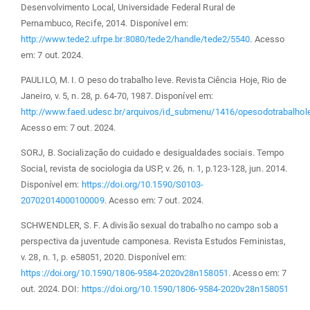
Desenvolvimento Local, Universidade Federal Rural de
Pernambuco, Recife, 2014. Disponível em:
http://www.tede2.ufrpe.br:8080/tede2/handle/tede2/5540
. Acesso
em: 7 out. 2024.
PAULILO, M. I. O peso do trabalho leve. Revista Ciência Hoje, Rio de
Janeiro, v. 5, n. 28, p. 64-70, 1987. Disponível em:
http://www.faed.udesc.br/arquivos/id_submenu/1416/opesodotrabalhol
Acesso em: 7 out. 2024.
SORJ, B. Socialização do cuidado e desigualdades sociais. Tempo
Social, revista de sociologia da USP, v. 26, n. 1, p.123-128, jun. 2014.
Disponível em:
https://doi.org/10.1590/S0103-
20702014000100009
. Acesso em: 7 out. 2024.
SCHWENDLER, S. F. A divisão sexual do trabalho no campo sob a
perspectiva da juventude camponesa. Revista Estudos Feministas,
v. 28, n. 1, p. e58051, 2020. Disponível em:
https://doi.org/10.1590/1806-9584-2020v28n158051
. Acesso em: 7
out. 2024. DOI:
https://doi.org/10.1590/1806-9584-2020v28n158051