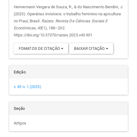
do
Hennemann Vergara de Souza, R., & do Nascimento Bendini, J.
(2025). Operárias invisíveis: o trabalho feminino na apicultura
artigo
no Piauí, Brasil.
Raízes: Revista De Ciências Sociais E
Econômicas
,
45
(1), 188–202.
https://doi.org/10.37370/raizes.2025.v45.901
FOMATOS DE CITAÇÃO
BAIXAR CITAÇÃO
Edição
v. 45 n. 1 (2025)
Seção
Artigos