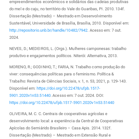
empreendimentos econômicos e solidários das cadeias produtivas
do mel e do caju, no território do Vale do Guaribas, PI. 2010. 134f.
Dissertação (Mestrado) – Mestrado em Desenvolvimento
Sustentável, Universidade de Brasília, Brasília, 2010. Disponível em:
http://repositorio.unb.br/handle/10482/7942
. Acesso em: 7 out.
2024.
NEVES, D.; MEDEIROS, L. (Orgs.). Mulheres camponesas: trabalho
produtivo e engajamentos políticos. Niterói: Alternativa, 2013.
MORENO, R.; GODINHO, T.; FARIA, N. Trabalho como produção do
viver: consequências políticas para o feminismo. Política &
Trabalho: Revista de Ciências Sociais, v. 1, n. 53, 2021, p. 129-143.
Disponível em:
https://doi.org/10.22478/ufpb.1517-
5901.2020v1n53.51440
. Acesso em: 7 out. 2024. DOI:
https://doi.org/10.22478/ufpb.1517-5901.2020v1n53.51440
OLIVEIRA, M. C. C. Centrais de cooperativas agrícolas e
desenvolvimento local: a experiência da Central de Cooperativas
Apícolas do Semiárido Brasileiro – Casa Apis. 2014. 132f.
Dissertação (Mestrado) – Mestrado em Extensão Rural e