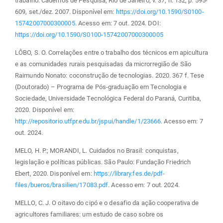
trabalho. Cadernos de Pesquisa, Rio de Janeiro, v. 37, n. 132, p. 595-
609, set./dez. 2007. Disponível em:
https://doi.org/10.1590/S0100-
15742007000300005
. Acesso em: 7 out. 2024. DOI:
https://doi.org/10.1590/S0100-15742007000300005
LÔBO, S. O. Correlações entre o trabalho dos técnicos em apicultura
e as comunidades rurais pesquisadas da microrregião de São
Raimundo Nonato: coconstrução de tecnologias. 2020. 367 f. Tese
(Doutorado) – Programa de Pós-graduação em Tecnologia e
Sociedade, Universidade Tecnológica Federal do Paraná, Curitiba,
2020. Disponível em:
http://repositorio.utfpr.edu.br/jspui/handle/1/23666
. Acesso em: 7
out. 2024.
MELO, H. P.; MORANDI, L. Cuidados no Brasil: conquistas,
legislação e políticas públicas. São Paulo: Fundação Friedrich
Ebert, 2020. Disponível em:
https://library.fes.de/pdf-
files/bueros/brasilien/17083.pdf
. Acesso em: 7 out. 2024.
MELLO, C. J. O oitavo do cipó e o desafio da ação cooperativa de
agricultores familiares: um estudo de caso sobre os