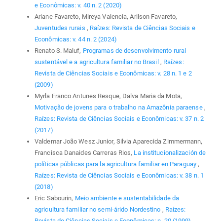
e Econômicas: v. 40 n. 2 (2020)
Ariane Favareto, Mireya Valencia, Arilson Favareto,
Juventudes rurais
,
Raízes: Revista de Ciências Sociais e
Econômicas: v. 44 n. 2 (2024)
Renato S. Maluf,
Programas de desenvolvimento rural
sustentável e a agricultura familiar no Brasil
,
Raízes:
Revista de Ciências Sociais e Econômicas: v. 28 n. 1 e 2
(2009)
Myrla Franco Antunes Resque, Dalva Maria da Mota,
Motivação de jovens para o trabalho na Amazônia paraense
,
Raízes: Revista de Ciências Sociais e Econômicas: v. 37 n. 2
(2017)
Valdemar João Wesz Junior, Silvia Aparecida Zimmermann,
Francisca Danaides Carreras Rios,
La institucionalización de
políticas públicas para la agricultura familiar en Paraguay
,
Raízes: Revista de Ciências Sociais e Econômicas: v. 38 n. 1
(2018)
Eric Sabourin,
Meio ambiente e sustentabilidade da
agricultura familiar no semi-árido Nordestino
,
Raízes:
Revista de Ciências Sociais e Econômicas: n. 20 (1999)