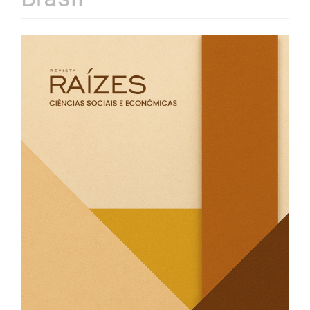
Barra
lateral
de
artigos