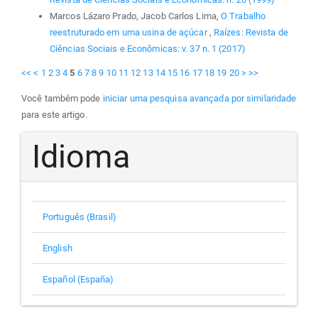
Marcos Lázaro Prado, Jacob Carlos Lima,
O Trabalho
reestruturado em uma usina de açúcar
,
Raízes: Revista de
Ciências Sociais e Econômicas: v. 37 n. 1 (2017)
<<
<
1
2
3
4
5
6
7
8
9
10
11
12
13
14
15
16
17
18
19
20
>
>>
Você também pode
iniciar uma pesquisa avançada por similaridade
para este artigo.
Idioma
Português (Brasil)
English
Español (España)