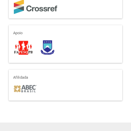
apoio
Apoio
afiliada
Afilidada