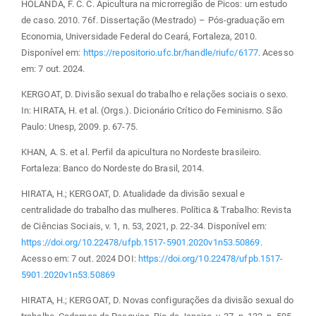
HOLANDA, F. C. C. Apicultura na microrregião de Picos: um estudo
de caso. 2010. 76f. Dissertação (Mestrado) – Pós-graduação em
Economia, Universidade Federal do Ceará, Fortaleza, 2010.
Disponível em:
https://repositorio.ufc.br/handle/riufc/6177
. Acesso
em: 7 out. 2024.
KERGOAT, D. Divisão sexual do trabalho e relações sociais o sexo.
In: HIRATA, H. et al. (Orgs.). Dicionário Crítico do Feminismo. São
Paulo: Unesp, 2009. p. 67-75.
KHAN, A. S. et al. Perfil da apicultura no Nordeste brasileiro.
Fortaleza: Banco do Nordeste do Brasil, 2014.
HIRATA, H.; KERGOAT, D. Atualidade da divisão sexual e
centralidade do trabalho das mulheres. Política & Trabalho: Revista
de Ciências Sociais, v. 1, n. 53, 2021, p. 22-34. Disponível em:
https://doi.org/10.22478/ufpb.1517-5901.2020v1n53.50869
.
Acesso em: 7 out. 2024 DOI:
https://doi.org/10.22478/ufpb.1517-
5901.2020v1n53.50869
HIRATA, H.; KERGOAT, D. Novas configurações da divisão sexual do