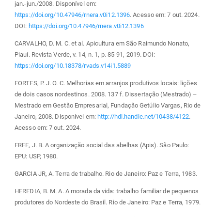
jan.-jun./2008. Disponível em:
https://doi.org/10.47946/rnera.v0i12.1396
. Acesso em: 7 out. 2024.
DOI:
https://doi.org/10.47946/rnera.v0i12.1396
CARVALHO, D. M. C. et al. Apicultura em São Raimundo Nonato,
Piauí. Revista Verde, v. 14, n. 1, p. 85-91, 2019. DOI:
https://doi.org/10.18378/rvads.v14i1.5889
FORTES, P. J. O. C. Melhorias em arranjos produtivos locais: lições
de dois casos nordestinos. 2008. 137 f. Dissertação (Mestrado) –
Mestrado em Gestão Empresarial, Fundação Getúlio Vargas, Rio de
Janeiro, 2008. Disponível em:
http://hdl.handle.net/10438/4122
.
Acesso em: 7 out. 2024.
FREE, J. B. A organização social das abelhas (Apis). São Paulo:
EPU: USP, 1980.
GARCIA JR, A. Terra de trabalho. Rio de Janeiro: Paz e Terra, 1983.
HEREDIA, B. M. A. A morada da vida: trabalho familiar de pequenos
produtores do Nordeste do Brasil. Rio de Janeiro: Paz e Terra, 1979.