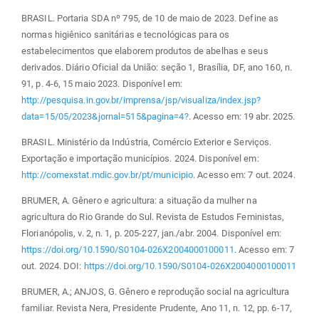
BRASIL. Portaria SDA nº 795, de 10 de maio de 2023. Define as
normas higiênico sanitárias e tecnológicas para os
estabelecimentos que elaborem produtos de abelhas e seus
derivados. Diário Oficial da União: seção 1, Brasília, DF, ano 160, n.
91, p. 4-6, 15 maio 2023. Disponível em:
http://pesquisa.in.gov.br/imprensa/jsp/visualiza/index.jsp?
data=15/05/2023&jornal=515&pagina=4?
. Acesso em: 19 abr. 2025.
BRASIL. Ministério da Indústria, Comércio Exterior e Serviços.
Exportação e importação municípios. 2024. Disponível em:
http://comexstat.mdic.gov.br/pt/municipio
. Acesso em: 7 out. 2024.
BRUMER, A. Gênero e agricultura: a situação da mulher na
agricultura do Rio Grande do Sul. Revista de Estudos Feministas,
Florianópolis, v. 2, n. 1, p. 205-227, jan./abr. 2004. Disponível em:
https://doi.org/10.1590/S0104-026X2004000100011
. Acesso em: 7
out. 2024. DOI:
https://doi.org/10.1590/S0104-026X2004000100011
BRUMER, A.; ANJOS, G. Gênero e reprodução social na agricultura
familiar. Revista Nera, Presidente Prudente, Ano 11, n. 12, pp. 6-17,