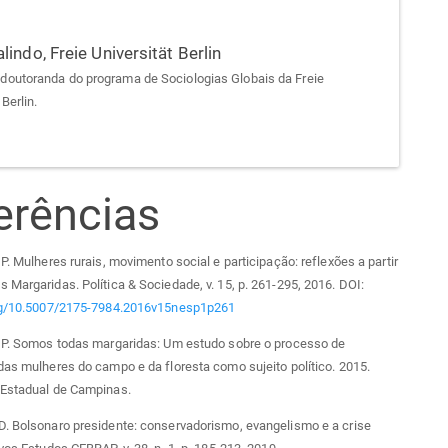
alindo,
Freie Universität Berlin
 doutoranda do programa de Sociologias Globais da Freie
 Berlin.
erências
 P. Mulheres rurais, movimento social e participação: reflexões a partir
 Margaridas. Política & Sociedade, v. 15, p. 261-295, 2016. DOI:
org/10.5007/2175-7984.2016v15nesp1p261
. P. Somos todas margaridas: Um estudo sobre o processo de
das mulheres do campo e da floresta como sujeito político. 2015.
 Estadual de Campinas.
D. Bolsonaro presidente: conservadorismo, evangelismo e a crise