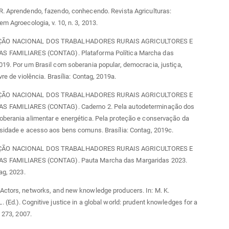
R. Aprendendo, fazendo, conhecendo. Revista Agriculturas:
em Agroecologia, v. 10, n. 3, 2013.
ÃO NACIONAL DOS TRABALHADORES RURAIS AGRICULTORES E
S FAMILIARES (CONTAG). Plataforma Política Marcha das
19. Por um Brasil com soberania popular, democracia, justiça,
vre de violência. Brasília: Contag, 2019a.
ÃO NACIONAL DOS TRABALHADORES RURAIS AGRICULTORES E
S FAMILIARES (CONTAG). Caderno 2. Pela autodeterminação dos
berania alimentar e energética. Pela proteção e conservação da
sidade e acesso aos bens comuns. Brasília: Contag, 2019c.
ÃO NACIONAL DOS TRABALHADORES RURAIS AGRICULTORES E
S FAMILIARES (CONTAG). Pauta Marcha das Margaridas 2023.
ag, 2023.
Actors, networks, and new knowledge producers. In: M. K.
 (Ed.). Cognitive justice in a global world: prudent knowledges for a
. 273, 2007.