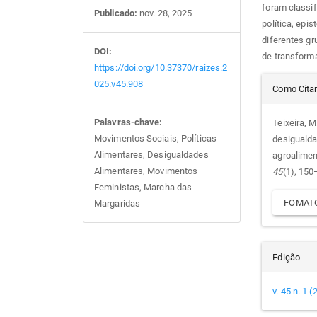
foram classi
Publicado:
nov. 28, 2025
política, epi
diferentes g
DOI:
de transform
https://doi.org/10.37370/raizes.2
Det
025.v45.908
Como Cita
do
Palavras-chave:
Teixeira, M
Movimentos Sociais, Políticas
desigualda
arti
Alimentares, Desigualdades
agroalimen
Alimentares, Movimentos
45
(1), 150
Feministas, Marcha das
FOMATO
Margaridas
Edição
v. 45 n. 1 