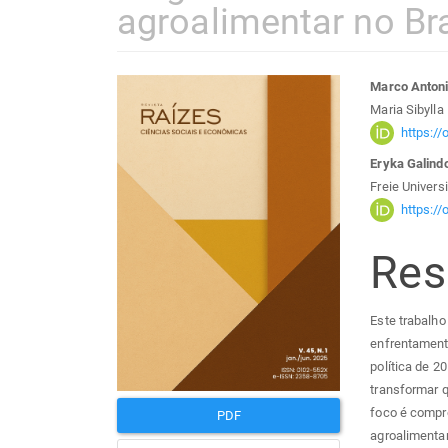
agroalimentar no Bra
Barra
Con
Marco Antoni
Maria Sibylla
lateral
do
https:/
Eryka Galind
de
arti
Freie Universi
https:/
artigos
prin
Re
Este trabalho
enfrentamento
política de 
transformar q
foco é compre
PDF
agroalimentar