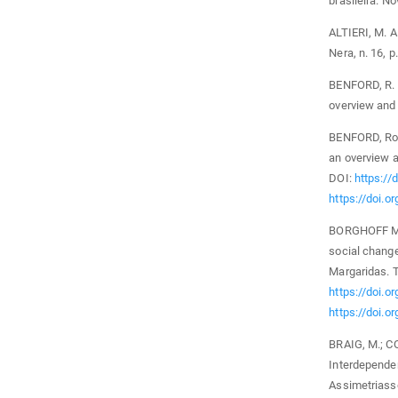
brasileira. N
ALTIERI, M. A
Nera, n. 16, p
BENFORD, R. 
overview and 
BENFORD, Rob
an overview a
DOI:
https://
https://doi.o
BORGHOFF MAI
social change
Margaridas. T
https://doi.
https://doi.
BRAIG, M.; CO
Interdependen
Assimetriasse