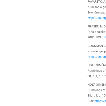
FAVARETO, A.
rural sob o g
Econômicas, v.
https://doi.o
FRASER, N. D
“pós-socialis
2006. DOI:
ht
GOODMAN, D.;
Knowledge, pr
https://doi.
HOLT GIMÉNEZ
Rumblings of 
38, n. 1, p. 1
HOLT GIMÉNEZ
Rumblings of 
38, n. 1, p. 1
DOI:
https:/