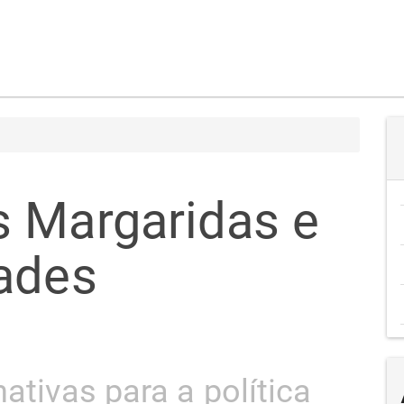
 Margaridas e
ades
ativas para a política