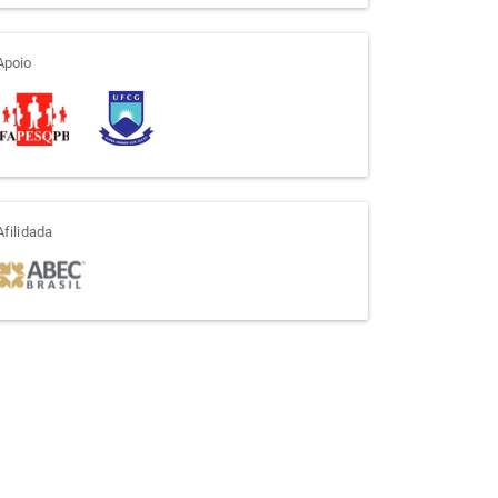
apoio
Apoio
afiliada
Afilidada