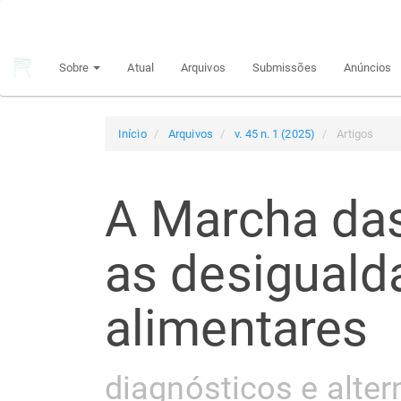
Navegação
Principal
Conteúdo
Sobre
Atual
Arquivos
Submissões
Anúncios
principal
Barra
Lateral
Início
Arquivos
v. 45 n. 1 (2025)
Artigos
A Marcha das
as desiguald
alimentares
diagnósticos e altern