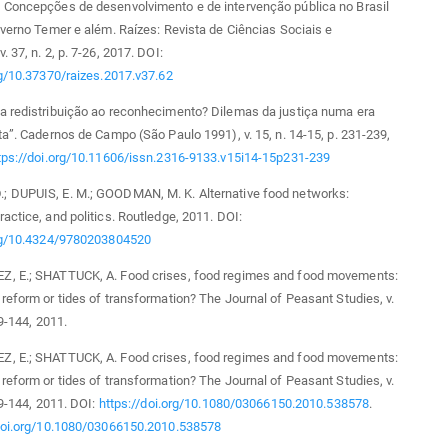
 Concepções de desenvolvimento e de intervenção pública no Brasil
overno Temer e além. Raízes: Revista de Ciências Sociais e
 37, n. 2, p. 7-26, 2017. DOI:
rg/10.37370/raizes.2017.v37.62
a redistribuição ao reconhecimento? Dilemas da justiça numa era
ta”. Cadernos de Campo (São Paulo 1991), v. 15, n. 14-15, p. 231-239,
tps://doi.org/10.11606/issn.2316-9133.v15i14-15p231-239
 DUPUIS, E. M.; GOODMAN, M. K. Alternative food networks:
actice, and politics. Routledge, 2011. DOI:
org/10.4324/9780203804520
, E.; SHATTUCK, A. Food crises, food regimes and food movements:
reform or tides of transformation? The Journal of Peasant Studies, v.
09-144, 2011.
, E.; SHATTUCK, A. Food crises, food regimes and food movements:
reform or tides of transformation? The Journal of Peasant Studies, v.
09-144, 2011. DOI:
https://doi.org/10.1080/03066150.2010.538578
.
/doi.org/10.1080/03066150.2010.538578