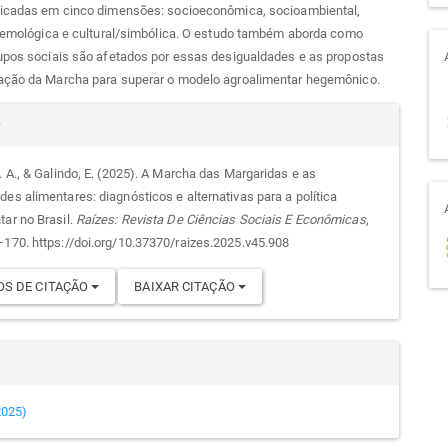
ficadas em cinco dimensões: socioeconômica, socioambiental,
stemológica e cultural/simbólica. O estudo também aborda como
rupos sociais são afetados por essas desigualdades e as propostas
ação da Marcha para superar o modelo agroalimentar hegemônico.
alhes
r
. A., & Galindo, E. (2025). A Marcha das Margaridas e as
des alimentares: diagnósticos e alternativas para a política
go
tar no Brasil.
Raízes: Revista De Ciências Sociais E Econômicas
,
–170. https://doi.org/10.37370/raizes.2025.v45.908
S DE CITAÇÃO
BAIXAR CITAÇÃO
(2025)