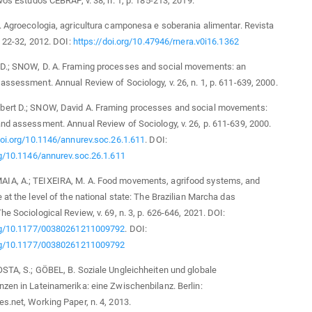
ovos Estudos CEBRAP, v. 38, n. 1, p. 185-213, 2019.
. Agroecologia, agricultura camponesa e soberania alimentar. Revista
. 22-32, 2012. DOI:
https://doi.org/10.47946/rnera.v0i16.1362
D.; SNOW, D. A. Framing processes and social movements: an
assessment. Annual Review of Sociology, v. 26, n. 1, p. 611-639, 2000.
ert D.; SNOW, David A. Framing processes and social movements:
nd assessment. Annual Review of Sociology, v. 26, p. 611-639, 2000.
doi.org/10.1146/annurev.soc.26.1.611
. DOI:
rg/10.1146/annurev.soc.26.1.611
A, A.; TEIXEIRA, M. A. Food movements, agrifood systems, and
 at the level of the national state: The Brazilian Marcha das
he Sociological Review, v. 69, n. 3, p. 626-646, 2021. DOI:
org/10.1177/00380261211009792
. DOI:
org/10.1177/00380261211009792
STA, S.; GÖBEL, B. Soziale Ungleichheiten und globale
zen in Lateinamerika: eine Zwischenbilanz. Berlin:
s.net, Working Paper, n. 4, 2013.