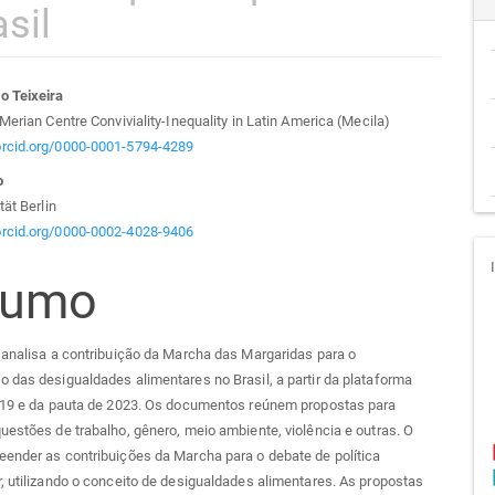
sil
teúdo
o Teixeira
 Merian Centre Conviviality-Inequality in Latin America (Mecila)
/orcid.org/0000-0001-5794-4289
o
go
tät Berlin
/orcid.org/0000-0002-4028-9406
cipal
sumo
 analisa a contribuição da Marcha das Margaridas para o
 das desigualdades alimentares no Brasil, a partir da plataforma
2019 e da pauta de 2023. Os documentos reúnem propostas para
uestões de trabalho, gênero, meio ambiente, violência e outras. O
ender as contribuições da Marcha para o debate de política
, utilizando o conceito de desigualdades alimentares. As propostas