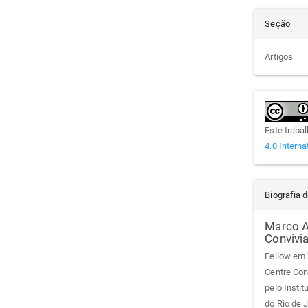
Seção
Artigos
Este traba
4.0 Interna
Biografia 
Marco A
Convivia
Fellow em "
Centre Conv
pelo Insti
do Rio de J