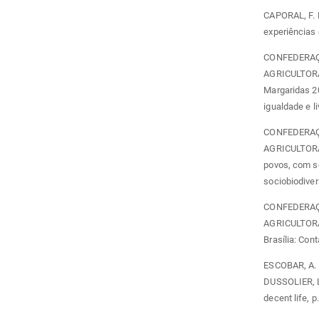
CAPORAL, F. 
experiências 
CONFEDERAÇ
AGRICULTORA
Margaridas 20
igualdade e li
CONFEDERAÇ
AGRICULTORA
povos, com so
sociobiodiver
CONFEDERAÇ
AGRICULTORA
Brasília: Cont
ESCOBAR, A. 
DUSSOLIER, L.
decent life, p