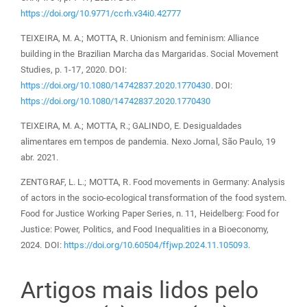
https://doi.org/10.9771/ccrh.v34i0.42777
TEIXEIRA, M. A.; MOTTA, R. Unionism and feminism: Alliance
building in the Brazilian Marcha das Margaridas. Social Movement
Studies, p. 1-17, 2020. DOI:
https://doi.org/10.1080/14742837.2020.1770430
. DOI:
https://doi.org/10.1080/14742837.2020.1770430
TEIXEIRA, M. A.; MOTTA, R.; GALINDO, E. Desigualdades
alimentares em tempos de pandemia. Nexo Jornal, São Paulo, 19
abr. 2021.
ZENTGRAF, L. L.; MOTTA, R. Food movements in Germany: Analysis
of actors in the socio-ecological transformation of the food system.
Food for Justice Working Paper Series, n. 11, Heidelberg: Food for
Justice: Power, Politics, and Food Inequalities in a Bioeconomy,
2024. DOI:
https://doi.org/10.60504/ffjwp.2024.11.105093
.
Artigos mais lidos pelo