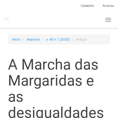
Navegação
Cadastro
Acesso
Principal
Conteúdo
Toggl
principal
naviga
Barra
Lateral
Início
Arquivos
v. 45 n. 1 (2025)
Artigos
A Marcha das
Margaridas e
as
desigualdades