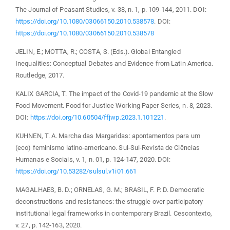
The Journal of Peasant Studies, v. 38, n. 1, p. 109-144, 2011. DOI:
https://doi.org/10.1080/03066150.2010.538578
. DOI:
https://doi.org/10.1080/03066150.2010.538578
JELIN, E.; MOTTA, R.; COSTA, S. (Eds.). Global Entangled
Inequalities: Conceptual Debates and Evidence from Latin America.
Routledge, 2017.
KALIX GARCIA, T. The impact of the Covid-19 pandemic at the Slow
Food Movement. Food for Justice Working Paper Series, n. 8, 2023.
DOI:
https://doi.org/10.60504/ffjwp.2023.1.101221
.
KUHNEN, T. A. Marcha das Margaridas: apontamentos para um
(eco) feminismo latino-americano. Sul-Sul-Revista de Ciências
Humanas e Sociais, v. 1, n. 01, p. 124-147, 2020. DOI:
https://doi.org/10.53282/sulsul.v1i01.661
MAGALHAES, B. D.; ORNELAS, G. M.; BRASIL, F. P. D. Democratic
deconstructions and resistances: the struggle over participatory
institutional legal frameworks in contemporary Brazil. Cescontexto,
v. 27, p. 142-163, 2020.