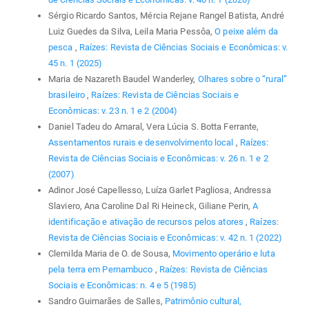
Sérgio Ricardo Santos, Mércia Rejane Rangel Batista, André
Luiz Guedes da Silva, Leila Maria Pessôa,
O peixe além da
pesca
,
Raízes: Revista de Ciências Sociais e Econômicas: v.
45 n. 1 (2025)
Maria de Nazareth Baudel Wanderley,
Olhares sobre o “rural”
brasileiro
,
Raízes: Revista de Ciências Sociais e
Econômicas: v. 23 n. 1 e 2 (2004)
Daniel Tadeu do Amaral, Vera Lúcia S. Botta Ferrante,
Assentamentos rurais e desenvolvimento local
,
Raízes:
Revista de Ciências Sociais e Econômicas: v. 26 n. 1 e 2
(2007)
Adinor José Capellesso, Luíza Garlet Pagliosa, Andressa
Slaviero, Ana Caroline Dal Ri Heineck, Giliane Perin,
A
identificação e ativação de recursos pelos atores
,
Raízes:
Revista de Ciências Sociais e Econômicas: v. 42 n. 1 (2022)
Clemilda Maria de O. de Sousa,
Movimento operário e luta
pela terra em Pernambuco
,
Raízes: Revista de Ciências
Sociais e Econômicas: n. 4 e 5 (1985)
Sandro Guimarães de Salles,
Patrimônio cultural,