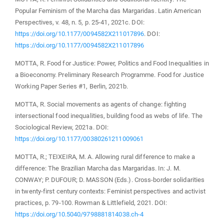
Popular Feminism of the Marcha das Margaridas. Latin American
Perspectives, v. 48, n. 5, p. 25-41, 2021c. DOI:
https://doi.org/10.1177/0094582X211017896
. DOI:
https://doi.org/10.1177/0094582X211017896
MOTTA, R. Food for Justice: Power, Politics and Food Inequalities in
a Bioeconomy. Preliminary Research Programme. Food for Justice
Working Paper Series #1, Berlin, 2021b.
MOTTA, R. Social movements as agents of change: fighting
intersectional food inequalities, building food as webs of life. The
Sociological Review, 2021a. DOI:
https://doi.org/10.1177/00380261211009061
MOTTA, R.; TEIXEIRA, M. A. Allowing rural difference to make a
difference: The Brazilian Marcha das Margaridas. In: J. M.
CONWAY; P. DUFOUR; D. MASSON (Eds.). Cross-border solidarities
in twenty-first century contexts: Feminist perspectives and activist
practices, p. 79-100. Rowman & Littlefield, 2021. DOI:
https://doi.org/10.5040/9798881814038.ch-4