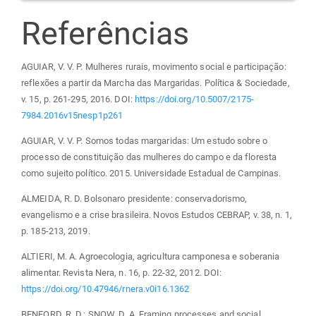
Referências
AGUIAR, V. V. P. Mulheres rurais, movimento social e participação:
reflexões a partir da Marcha das Margaridas. Política & Sociedade,
v. 15, p. 261-295, 2016. DOI:
https://doi.org/10.5007/2175-
7984.2016v15nesp1p261
AGUIAR, V. V. P. Somos todas margaridas: Um estudo sobre o
processo de constituição das mulheres do campo e da floresta
como sujeito político. 2015. Universidade Estadual de Campinas.
ALMEIDA, R. D. Bolsonaro presidente: conservadorismo,
evangelismo e a crise brasileira. Novos Estudos CEBRAP, v. 38, n. 1,
p. 185-213, 2019.
ALTIERI, M. A. Agroecologia, agricultura camponesa e soberania
alimentar. Revista Nera, n. 16, p. 22-32, 2012. DOI:
https://doi.org/10.47946/rnera.v0i16.1362
BENFORD, R. D.; SNOW, D. A. Framing processes and social