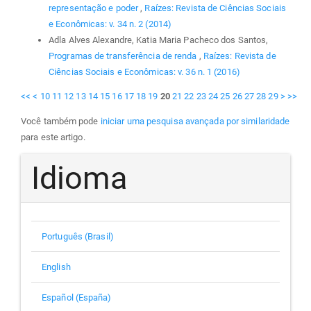
representação e poder
,
Raízes: Revista de Ciências Sociais
e Econômicas: v. 34 n. 2 (2014)
Adla Alves Alexandre, Katia Maria Pacheco dos Santos,
Programas de transferência de renda
,
Raízes: Revista de
Ciências Sociais e Econômicas: v. 36 n. 1 (2016)
<<
<
10
11
12
13
14
15
16
17
18
19
20
21
22
23
24
25
26
27
28
29
>
>>
Você também pode
iniciar uma pesquisa avançada por similaridade
para este artigo.
Idioma
Português (Brasil)
English
Español (España)