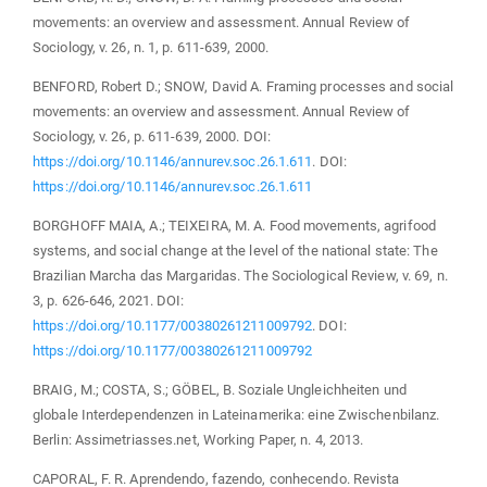
movements: an overview and assessment. Annual Review of
Sociology, v. 26, n. 1, p. 611-639, 2000.
BENFORD, Robert D.; SNOW, David A. Framing processes and social
movements: an overview and assessment. Annual Review of
Sociology, v. 26, p. 611-639, 2000. DOI:
https://doi.org/10.1146/annurev.soc.26.1.611
. DOI:
https://doi.org/10.1146/annurev.soc.26.1.611
BORGHOFF MAIA, A.; TEIXEIRA, M. A. Food movements, agrifood
systems, and social change at the level of the national state: The
Brazilian Marcha das Margaridas. The Sociological Review, v. 69, n.
3, p. 626-646, 2021. DOI:
https://doi.org/10.1177/00380261211009792
. DOI:
https://doi.org/10.1177/00380261211009792
BRAIG, M.; COSTA, S.; GÖBEL, B. Soziale Ungleichheiten und
globale Interdependenzen in Lateinamerika: eine Zwischenbilanz.
Berlin: Assimetriasses.net, Working Paper, n. 4, 2013.
CAPORAL, F. R. Aprendendo, fazendo, conhecendo. Revista