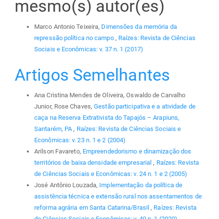
mesmo(s) autor(es)
Marco Antonio Teixeira,
Dimensões da memória da
repressão política no campo
,
Raízes: Revista de Ciências
Sociais e Econômicas: v. 37 n. 1 (2017)
Artigos Semelhantes
Ana Cristina Mendes de Oliveira, Oswaldo de Carvalho
Junior, Rose Chaves,
Gestão participativa e a atividade de
caça na Reserva Extrativista do Tapajós – Arapiuns,
Santarém, PA
,
Raízes: Revista de Ciências Sociais e
Econômicas: v. 23 n. 1 e 2 (2004)
Arilson Favareto,
Empreendedorismo e dinamização dos
territórios de baixa densidade empresarial
,
Raízes: Revista
de Ciências Sociais e Econômicas: v. 24 n. 1 e 2 (2005)
José Antônio Louzada,
Implementação da política de
assistência técnica e extensão rural nos assentamentos de
reforma agrária em Santa Catarina/Brasil
,
Raízes: Revista
de Ciências Sociais e Econômicas: v. 40 n. 1 (2020)