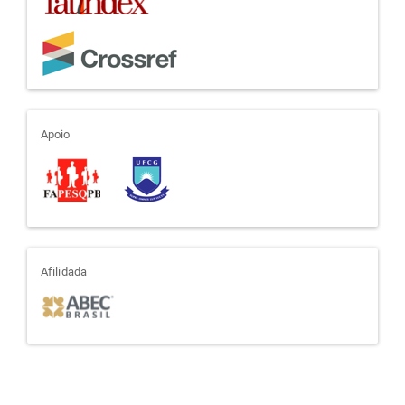
apoio
Apoio
afiliada
Afilidada