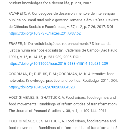
prudent knowledges for a decent life, p. 273, 2007.
FAVARETO, A. Concepções de desenvolvimento e de intervenção
pública no Brasil rural sob o governo Temer e além. Raízes: Revista
de Ciências Sociais e Econômicas, v. 37, n. 2, p. 7-26, 2017. DOI:
https://doi.org/10.37370/raizes.2017.v37.62
FRASER, N. Da redistribuição ao reconhecimento? Dilemas da
justiça numa era “pós-socialista”. Cadernos de Campo (São Paulo
1991), v. 15, n. 14-15, p. 231-239, 2006. DOI:
https://doi.org/10.11606/issn.2316-9133.v15i14-15p231-239
GOODMAN, D.; DUPUIS, E. M.; GOODMAN, M. K. Alternative food
networks: Knowledge, practice, and politics. Routledge, 2011. DOI:
https://doi.org/10.4324/9780203804520
HOLT GIMÉNEZ, E.; SHATTUCK, A. Food crises, food regimes and
food movements: Rumblings of reform or tides of transformation?
The Journal of Peasant Studies, v. 38, n. 1, p. 109-144, 2011.
HOLT GIMÉNEZ, E.; SHATTUCK, A. Food crises, food regimes and
food movements: Rumblings of reform or tides of transformation?