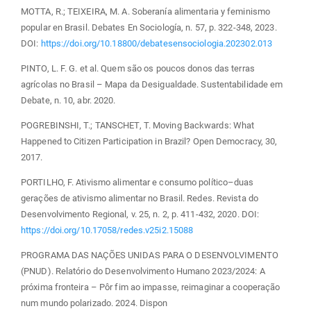
MOTTA, R.; TEIXEIRA, M. A. Soberanía alimentaria y feminismo
popular en Brasil. Debates En Sociología, n. 57, p. 322-348, 2023.
DOI:
https://doi.org/10.18800/debatesensociologia.202302.013
PINTO, L. F. G. et al. Quem são os poucos donos das terras
agrícolas no Brasil – Mapa da Desigualdade. Sustentabilidade em
Debate, n. 10, abr. 2020.
POGREBINSHI, T.; TANSCHET, T. Moving Backwards: What
Happened to Citizen Participation in Brazil? Open Democracy, 30,
2017.
PORTILHO, F. Ativismo alimentar e consumo político–duas
gerações de ativismo alimentar no Brasil. Redes. Revista do
Desenvolvimento Regional, v. 25, n. 2, p. 411-432, 2020. DOI:
https://doi.org/10.17058/redes.v25i2.15088
PROGRAMA DAS NAÇÕES UNIDAS PARA O DESENVOLVIMENTO
(PNUD). Relatório do Desenvolvimento Humano 2023/2024: A
próxima fronteira – Pôr fim ao impasse, reimaginar a cooperação
num mundo polarizado. 2024. Dispon