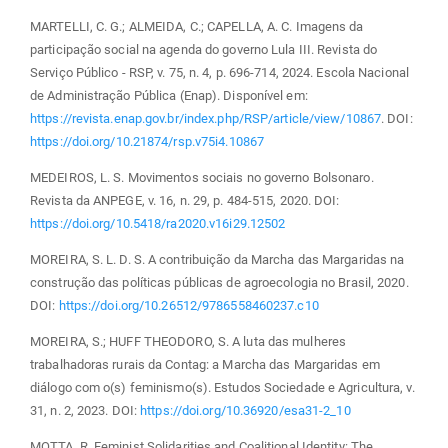
MARTELLI, C. G.; ALMEIDA, C.; CAPELLA, A. C. Imagens da
participação social na agenda do governo Lula III. Revista do
Serviço Público - RSP, v. 75, n. 4, p. 696-714, 2024. Escola Nacional
de Administração Pública (Enap). Disponível em:
https://revista.enap.gov.br/index.php/RSP/article/view/10867
. DOI:
https://doi.org/10.21874/rsp.v75i4.10867
MEDEIROS, L. S. Movimentos sociais no governo Bolsonaro.
Revista da ANPEGE, v. 16, n. 29, p. 484-515, 2020. DOI:
https://doi.org/10.5418/ra2020.v16i29.12502
MOREIRA, S. L. D. S. A contribuição da Marcha das Margaridas na
construção das políticas públicas de agroecologia no Brasil, 2020.
DOI:
https://doi.org/10.26512/9786558460237.c10
MOREIRA, S.; HUFF THEODORO, S. A luta das mulheres
trabalhadoras rurais da Contag: a Marcha das Margaridas em
diálogo com o(s) feminismo(s). Estudos Sociedade e Agricultura, v.
31, n. 2, 2023. DOI:
https://doi.org/10.36920/esa31-2_10
MOTTA, R. Feminist Solidarities and Coalitional Identity: The