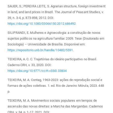
SAUER, S.; PEREIRA LEITE, S. Agrarian structure, foreign investment
in land, and land prices in Brazil. The Journal of Peasant Studies, v.
39, n. 3-4, p. 873-898, 2012. DOI:
https://doi.org/10.1080/03066150.2012.686492
SILIPRANDI, E. Mulheres e Agroecologia: a construção de novos
sujeitos políticos na agricultura familiar. 2009. Tese (Doutorado em
Sociologia) – Universidade de Brasília. Disponível em:
https://repositorio.unb.br/handle/10482/5591
.
TEIXEIRA, A. C. C. Trajetórias do ideário participativo no Brasil.
Caderno CRH, v. 33, 2020. DOI:
https://doi.org/10.9771/ccrh.v33i0.33834
TEIXEIRA, M. A. Contag, 1963-2023: ações de reprodução social e
formas de ações coletivas. 1. ed. Rio de Janeiro: Mórula, 2023. 448
p.
TEIXEIRA, M. A. Movimentos sociais populares em tempos de
ascensão das novas direitas: a Marcha das Margaridas. Cadernos
CRH, v. 34, p. 1-17, 2021. DOI: