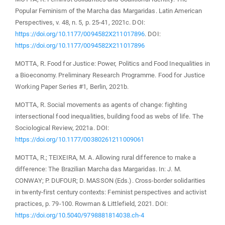
Popular Feminism of the Marcha das Margaridas. Latin American
Perspectives, v. 48, n. 5, p. 25-41, 2021c. DOI:
https://doi.org/10.1177/0094582X211017896
. DOI:
https://doi.org/10.1177/0094582X211017896
MOTTA, R. Food for Justice: Power, Politics and Food Inequalities in
a Bioeconomy. Preliminary Research Programme. Food for Justice
Working Paper Series #1, Berlin, 2021b.
MOTTA, R. Social movements as agents of change: fighting
intersectional food inequalities, building food as webs of life. The
Sociological Review, 2021a. DOI:
https://doi.org/10.1177/00380261211009061
MOTTA, R.; TEIXEIRA, M. A. Allowing rural difference to make a
difference: The Brazilian Marcha das Margaridas. In: J. M.
CONWAY; P. DUFOUR; D. MASSON (Eds.). Cross-border solidarities
in twenty-first century contexts: Feminist perspectives and activist
practices, p. 79-100. Rowman & Littlefield, 2021. DOI:
https://doi.org/10.5040/9798881814038.ch-4