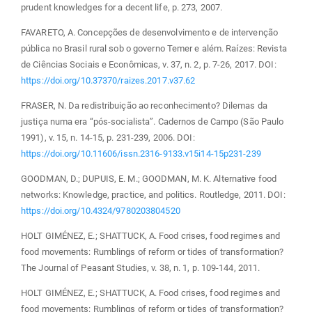
prudent knowledges for a decent life, p. 273, 2007.
FAVARETO, A. Concepções de desenvolvimento e de intervenção
pública no Brasil rural sob o governo Temer e além. Raízes: Revista
de Ciências Sociais e Econômicas, v. 37, n. 2, p. 7-26, 2017. DOI:
https://doi.org/10.37370/raizes.2017.v37.62
FRASER, N. Da redistribuição ao reconhecimento? Dilemas da
justiça numa era “pós-socialista”. Cadernos de Campo (São Paulo
1991), v. 15, n. 14-15, p. 231-239, 2006. DOI:
https://doi.org/10.11606/issn.2316-9133.v15i14-15p231-239
GOODMAN, D.; DUPUIS, E. M.; GOODMAN, M. K. Alternative food
networks: Knowledge, practice, and politics. Routledge, 2011. DOI:
https://doi.org/10.4324/9780203804520
HOLT GIMÉNEZ, E.; SHATTUCK, A. Food crises, food regimes and
food movements: Rumblings of reform or tides of transformation?
The Journal of Peasant Studies, v. 38, n. 1, p. 109-144, 2011.
HOLT GIMÉNEZ, E.; SHATTUCK, A. Food crises, food regimes and
food movements: Rumblings of reform or tides of transformation?