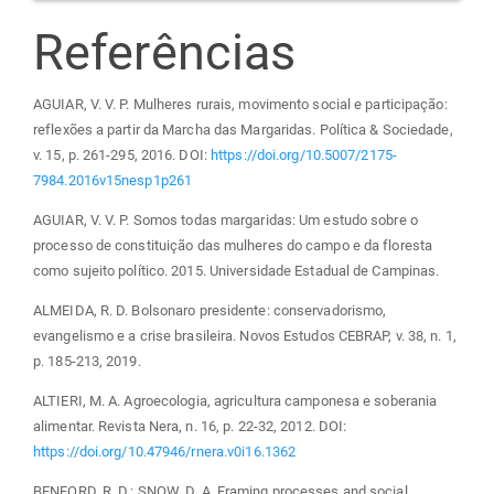
Referências
AGUIAR, V. V. P. Mulheres rurais, movimento social e participação:
reflexões a partir da Marcha das Margaridas. Política & Sociedade,
v. 15, p. 261-295, 2016. DOI:
https://doi.org/10.5007/2175-
7984.2016v15nesp1p261
AGUIAR, V. V. P. Somos todas margaridas: Um estudo sobre o
processo de constituição das mulheres do campo e da floresta
como sujeito político. 2015. Universidade Estadual de Campinas.
ALMEIDA, R. D. Bolsonaro presidente: conservadorismo,
evangelismo e a crise brasileira. Novos Estudos CEBRAP, v. 38, n. 1,
p. 185-213, 2019.
ALTIERI, M. A. Agroecologia, agricultura camponesa e soberania
alimentar. Revista Nera, n. 16, p. 22-32, 2012. DOI:
https://doi.org/10.47946/rnera.v0i16.1362
BENFORD, R. D.; SNOW, D. A. Framing processes and social