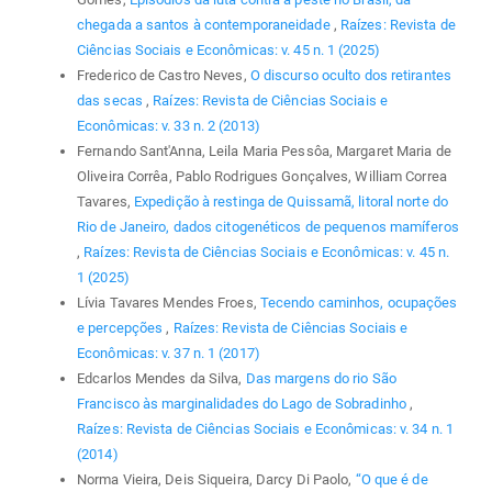
chegada a santos à contemporaneidade
,
Raízes: Revista de
Ciências Sociais e Econômicas: v. 45 n. 1 (2025)
Frederico de Castro Neves,
O discurso oculto dos retirantes
das secas
,
Raízes: Revista de Ciências Sociais e
Econômicas: v. 33 n. 2 (2013)
Fernando Sant'Anna, Leila Maria Pessôa, Margaret Maria de
Oliveira Corrêa, Pablo Rodrigues Gonçalves, William Correa
Tavares,
Expedição à restinga de Quissamã, litoral norte do
Rio de Janeiro, dados citogenéticos de pequenos mamíferos
,
Raízes: Revista de Ciências Sociais e Econômicas: v. 45 n.
1 (2025)
Lívia Tavares Mendes Froes,
Tecendo caminhos, ocupações
e percepções
,
Raízes: Revista de Ciências Sociais e
Econômicas: v. 37 n. 1 (2017)
Edcarlos Mendes da Silva,
Das margens do rio São
Francisco às marginalidades do Lago de Sobradinho
,
Raízes: Revista de Ciências Sociais e Econômicas: v. 34 n. 1
(2014)
Norma Vieira, Deis Siqueira, Darcy Di Paolo,
“O que é de