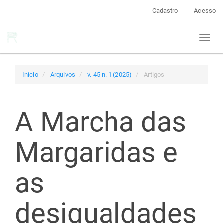
Navegação
Cadastro
Acesso
Principal
Conteúdo
Toggl
principal
naviga
Barra
Lateral
Início
Arquivos
v. 45 n. 1 (2025)
Artigos
A Marcha das
Margaridas e
as
desigualdades