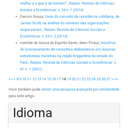
mulher e o que é de homem”
,
Raízes: Revista de Ciências
Sociais e Econômicas: v. 34 n. 1 (2014)
Darcon Sousa,
Usos do conceito de resistência cotidiana, de
James Scott, na análise do universo das organizações
empresariais
,
Raízes: Revista de Ciências Sociais e
Econômicas: v. 33 n. 2 (2013)
Ivanilde de Sousa do Espirito Santo, Marc Piraux,
Desafios
do funcionamento de conselhos deliberativos em reservas
extrativistas marinhas na região bragantina do estado do
Pará
,
Raízes: Revista de Ciências Sociais e Econômicas: v.
41 n. 1 (2021)
<<
<
8
9
10
11
12
13
14
15
16
17
18
19
20
21
22
23
24
25
26
27
>
>>
Você também pode
iniciar uma pesquisa avançada por similaridade
para este artigo.
Idioma