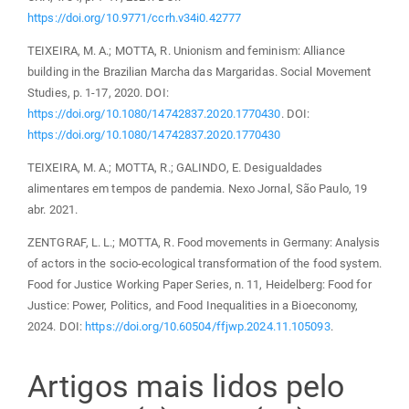
https://doi.org/10.9771/ccrh.v34i0.42777
TEIXEIRA, M. A.; MOTTA, R. Unionism and feminism: Alliance
building in the Brazilian Marcha das Margaridas. Social Movement
Studies, p. 1-17, 2020. DOI:
https://doi.org/10.1080/14742837.2020.1770430
. DOI:
https://doi.org/10.1080/14742837.2020.1770430
TEIXEIRA, M. A.; MOTTA, R.; GALINDO, E. Desigualdades
alimentares em tempos de pandemia. Nexo Jornal, São Paulo, 19
abr. 2021.
ZENTGRAF, L. L.; MOTTA, R. Food movements in Germany: Analysis
of actors in the socio-ecological transformation of the food system.
Food for Justice Working Paper Series, n. 11, Heidelberg: Food for
Justice: Power, Politics, and Food Inequalities in a Bioeconomy,
2024. DOI:
https://doi.org/10.60504/ffjwp.2024.11.105093
.
Artigos mais lidos pelo