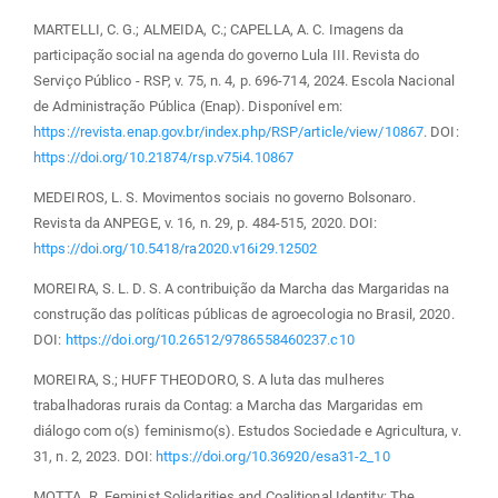
MARTELLI, C. G.; ALMEIDA, C.; CAPELLA, A. C. Imagens da
participação social na agenda do governo Lula III. Revista do
Serviço Público - RSP, v. 75, n. 4, p. 696-714, 2024. Escola Nacional
de Administração Pública (Enap). Disponível em:
https://revista.enap.gov.br/index.php/RSP/article/view/10867
. DOI:
https://doi.org/10.21874/rsp.v75i4.10867
MEDEIROS, L. S. Movimentos sociais no governo Bolsonaro.
Revista da ANPEGE, v. 16, n. 29, p. 484-515, 2020. DOI:
https://doi.org/10.5418/ra2020.v16i29.12502
MOREIRA, S. L. D. S. A contribuição da Marcha das Margaridas na
construção das políticas públicas de agroecologia no Brasil, 2020.
DOI:
https://doi.org/10.26512/9786558460237.c10
MOREIRA, S.; HUFF THEODORO, S. A luta das mulheres
trabalhadoras rurais da Contag: a Marcha das Margaridas em
diálogo com o(s) feminismo(s). Estudos Sociedade e Agricultura, v.
31, n. 2, 2023. DOI:
https://doi.org/10.36920/esa31-2_10
MOTTA, R. Feminist Solidarities and Coalitional Identity: The