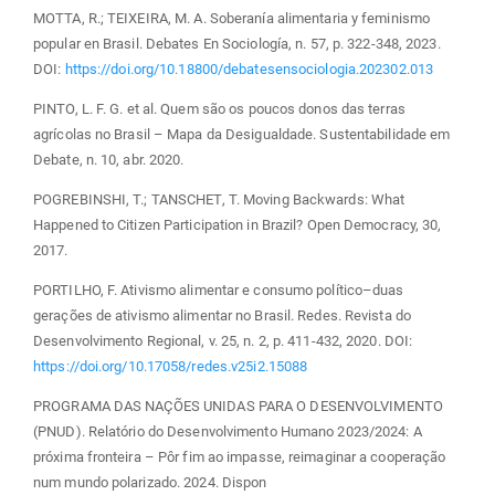
MOTTA, R.; TEIXEIRA, M. A. Soberanía alimentaria y feminismo
popular en Brasil. Debates En Sociología, n. 57, p. 322-348, 2023.
DOI:
https://doi.org/10.18800/debatesensociologia.202302.013
PINTO, L. F. G. et al. Quem são os poucos donos das terras
agrícolas no Brasil – Mapa da Desigualdade. Sustentabilidade em
Debate, n. 10, abr. 2020.
POGREBINSHI, T.; TANSCHET, T. Moving Backwards: What
Happened to Citizen Participation in Brazil? Open Democracy, 30,
2017.
PORTILHO, F. Ativismo alimentar e consumo político–duas
gerações de ativismo alimentar no Brasil. Redes. Revista do
Desenvolvimento Regional, v. 25, n. 2, p. 411-432, 2020. DOI:
https://doi.org/10.17058/redes.v25i2.15088
PROGRAMA DAS NAÇÕES UNIDAS PARA O DESENVOLVIMENTO
(PNUD). Relatório do Desenvolvimento Humano 2023/2024: A
próxima fronteira – Pôr fim ao impasse, reimaginar a cooperação
num mundo polarizado. 2024. Dispon