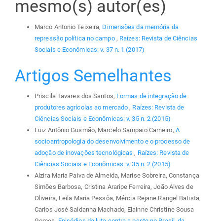
mesmo(s) autor(es)
Marco Antonio Teixeira,
Dimensões da memória da
repressão política no campo
,
Raízes: Revista de Ciências
Sociais e Econômicas: v. 37 n. 1 (2017)
Artigos Semelhantes
Priscila Tavares dos Santos,
Formas de integração de
produtores agrícolas ao mercado
,
Raízes: Revista de
Ciências Sociais e Econômicas: v. 35 n. 2 (2015)
Luiz Antônio Gusmão, Marcelo Sampaio Carneiro,
A
socioantropologia do desenvolvimento e o processo de
adoção de inovações tecnológicas
,
Raízes: Revista de
Ciências Sociais e Econômicas: v. 35 n. 2 (2015)
Alzira Maria Paiva de Almeida, Marise Sobreira, Constança
Simões Barbosa, Cristina Araripe Ferreira, João Alves de
Oliveira, Leila Maria Pessôa, Mércia Rejane Rangel Batista,
Carlos José Saldanha Machado, Elainne Christine Sousa
Gomes,
Episódios da luta contra a peste no Brasil, da