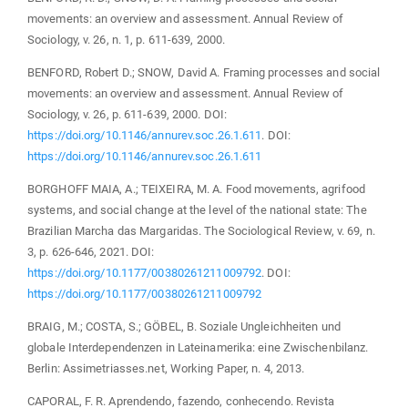
movements: an overview and assessment. Annual Review of
Sociology, v. 26, n. 1, p. 611-639, 2000.
BENFORD, Robert D.; SNOW, David A. Framing processes and social
movements: an overview and assessment. Annual Review of
Sociology, v. 26, p. 611-639, 2000. DOI:
https://doi.org/10.1146/annurev.soc.26.1.611
. DOI:
https://doi.org/10.1146/annurev.soc.26.1.611
BORGHOFF MAIA, A.; TEIXEIRA, M. A. Food movements, agrifood
systems, and social change at the level of the national state: The
Brazilian Marcha das Margaridas. The Sociological Review, v. 69, n.
3, p. 626-646, 2021. DOI:
https://doi.org/10.1177/00380261211009792
. DOI:
https://doi.org/10.1177/00380261211009792
BRAIG, M.; COSTA, S.; GÖBEL, B. Soziale Ungleichheiten und
globale Interdependenzen in Lateinamerika: eine Zwischenbilanz.
Berlin: Assimetriasses.net, Working Paper, n. 4, 2013.
CAPORAL, F. R. Aprendendo, fazendo, conhecendo. Revista