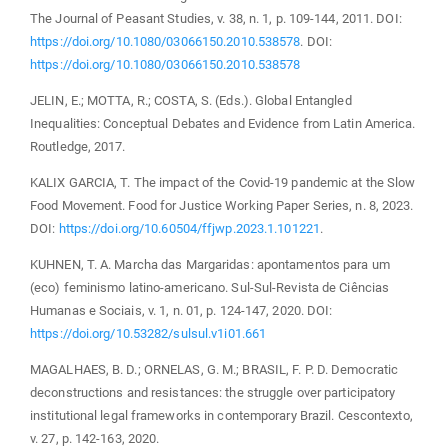
The Journal of Peasant Studies, v. 38, n. 1, p. 109-144, 2011. DOI:
https://doi.org/10.1080/03066150.2010.538578
. DOI:
https://doi.org/10.1080/03066150.2010.538578
JELIN, E.; MOTTA, R.; COSTA, S. (Eds.). Global Entangled
Inequalities: Conceptual Debates and Evidence from Latin America.
Routledge, 2017.
KALIX GARCIA, T. The impact of the Covid-19 pandemic at the Slow
Food Movement. Food for Justice Working Paper Series, n. 8, 2023.
DOI:
https://doi.org/10.60504/ffjwp.2023.1.101221
.
KUHNEN, T. A. Marcha das Margaridas: apontamentos para um
(eco) feminismo latino-americano. Sul-Sul-Revista de Ciências
Humanas e Sociais, v. 1, n. 01, p. 124-147, 2020. DOI:
https://doi.org/10.53282/sulsul.v1i01.661
MAGALHAES, B. D.; ORNELAS, G. M.; BRASIL, F. P. D. Democratic
deconstructions and resistances: the struggle over participatory
institutional legal frameworks in contemporary Brazil. Cescontexto,
v. 27, p. 142-163, 2020.