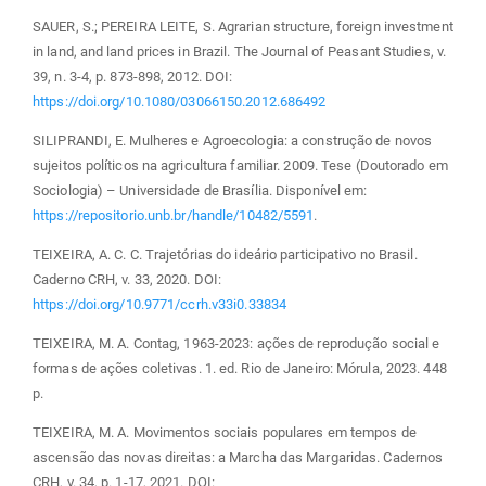
SAUER, S.; PEREIRA LEITE, S. Agrarian structure, foreign investment
in land, and land prices in Brazil. The Journal of Peasant Studies, v.
39, n. 3-4, p. 873-898, 2012. DOI:
https://doi.org/10.1080/03066150.2012.686492
SILIPRANDI, E. Mulheres e Agroecologia: a construção de novos
sujeitos políticos na agricultura familiar. 2009. Tese (Doutorado em
Sociologia) – Universidade de Brasília. Disponível em:
https://repositorio.unb.br/handle/10482/5591
.
TEIXEIRA, A. C. C. Trajetórias do ideário participativo no Brasil.
Caderno CRH, v. 33, 2020. DOI:
https://doi.org/10.9771/ccrh.v33i0.33834
TEIXEIRA, M. A. Contag, 1963-2023: ações de reprodução social e
formas de ações coletivas. 1. ed. Rio de Janeiro: Mórula, 2023. 448
p.
TEIXEIRA, M. A. Movimentos sociais populares em tempos de
ascensão das novas direitas: a Marcha das Margaridas. Cadernos
CRH, v. 34, p. 1-17, 2021. DOI: