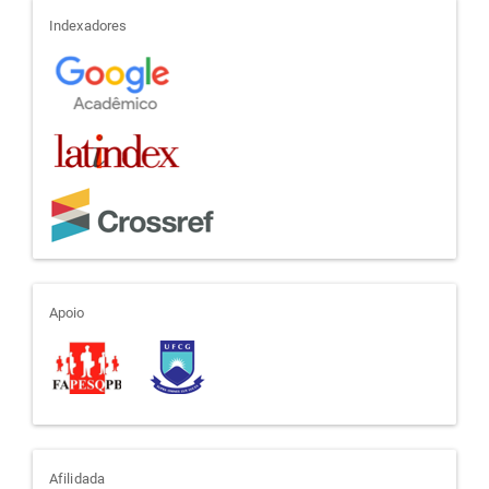
indexadores
Indexadores
apoio
Apoio
afiliada
Afilidada