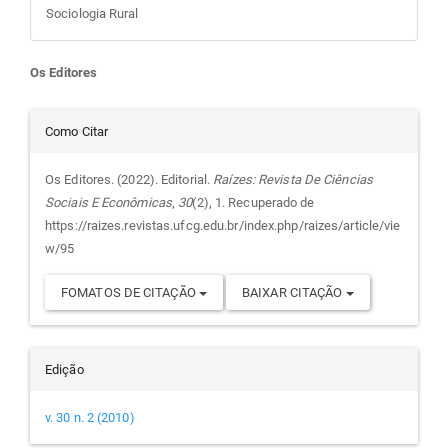
Sociologia Rural
Conteúdo
Os Editores
do
Detalhes
Como Citar
artigo
do
Os Editores. (2022). Editorial.
Raízes: Revista De Ciências
Sociais E Econômicas
,
30
(2), 1. Recuperado de
principal
artigo
https://raizes.revistas.ufcg.edu.br/index.php/raizes/article/vie
w/95
FOMATOS DE CITAÇÃO
BAIXAR CITAÇÃO
Edição
v. 30 n. 2 (2010)