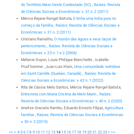
do Território Meio Oeste Contestado (SC)
,
Raízes: Revista
de Ciências Sociais e Econômicas: v. 31 n. 2 (2011)
Mércia Rejane Rangel Batista,
E tinha uma índia pura no
começo da família
,
Raízes: Revista de Ciências Sociais e
Econômicas: v. 31 n. 2 (2011)
Cristiano Ramalho,
O mundo das águas e seus laços de
pertencimento
,
Raízes: Revista de Ciências Sociais e
Econômicas: v. 23 n. 1 e 2 (2004)
Mélanie Doyon, Louis-Philippe Blanchette , Isabelle
Prud’homme , Juan-Luis Klein,
Uma comunidade nutridora
em Saint Camille (Quebec, Canadá)
,
Raízes: Revista de
Ciências Sociais e Econômicas: v. 42 n. 1 (2022)
Rita de Cássia Melo Santos, Mércia Rejane Rangel Batista,
Entrevista com Maria Cristina de Melo Marin
,
Raízes:
Revista de Ciências Sociais e Econômicas: v. 40 n. 2 (2020)
Anelise Graciele Rambo, Eduardo Ernesto Filippi,
Agricultura
familiar
,
Raízes: Revista de Ciências Sociais e Econômicas:
v. 30 n. 2 (2010)
<<
<
4
5
6
7
8
9
10
11
12
13
14
15
16
17
18
19
20
21
22
23
>
>>