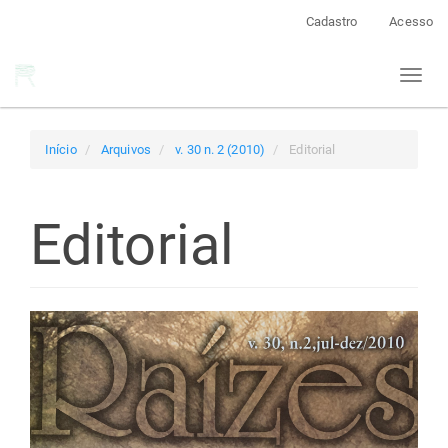
Navegação
Cadastro
Acesso
Principal
Conteúdo
Toggl
principal
naviga
Barra
Lateral
Início
Arquivos
v. 30 n. 2 (2010)
Editorial
Editorial
Barra
lateral
de