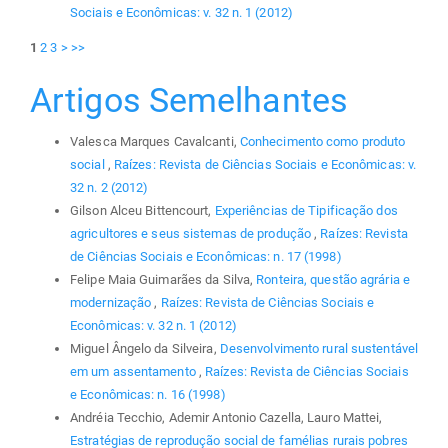
Sociais e Econômicas: v. 32 n. 1 (2012)
1
2
3
>
>>
Artigos Semelhantes
Valesca Marques Cavalcanti,
Conhecimento como produto
social
,
Raízes: Revista de Ciências Sociais e Econômicas: v.
32 n. 2 (2012)
Gilson Alceu Bittencourt,
Experiências de Tipificação dos
agricultores e seus sistemas de produção
,
Raízes: Revista
de Ciências Sociais e Econômicas: n. 17 (1998)
Felipe Maia Guimarães da Silva,
Ronteira, questão agrária e
modernização
,
Raízes: Revista de Ciências Sociais e
Econômicas: v. 32 n. 1 (2012)
Miguel Ângelo da Silveira,
Desenvolvimento rural sustentável
em um assentamento
,
Raízes: Revista de Ciências Sociais
e Econômicas: n. 16 (1998)
Andréia Tecchio, Ademir Antonio Cazella, Lauro Mattei,
Estratégias de reprodução social de famélias rurais pobres