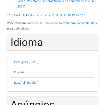
Raízes: Revista de Ciências Sociais e Econômicas: v. 22 n. 1
(2003)
<<
<
1
2
3
4
5
6
7
8
9
10
11
12
13
14
15
16
17
18
19
20
>
>>
Você também pode
iniciar uma pesquisa avançada por similaridade
para este artigo.
Idioma
Português (Brasil)
English
Español (España)
Anúncios