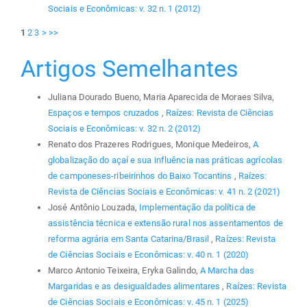
Sociais e Econômicas: v. 32 n. 1 (2012)
1
2
3
>
>>
Artigos Semelhantes
Juliana Dourado Bueno, Maria Aparecida de Moraes Silva,
Espaços e tempos cruzados
,
Raízes: Revista de Ciências
Sociais e Econômicas: v. 32 n. 2 (2012)
Renato dos Prazeres Rodrigues, Monique Medeiros,
A
globalização do açaí e sua influência nas práticas agrícolas
de camponeses-ribeirinhos do Baixo Tocantins
,
Raízes:
Revista de Ciências Sociais e Econômicas: v. 41 n. 2 (2021)
José Antônio Louzada,
Implementação da política de
assistência técnica e extensão rural nos assentamentos de
reforma agrária em Santa Catarina/Brasil
,
Raízes: Revista
de Ciências Sociais e Econômicas: v. 40 n. 1 (2020)
Marco Antonio Teixeira, Eryka Galindo,
A Marcha das
Margaridas e as desigualdades alimentares
,
Raízes: Revista
de Ciências Sociais e Econômicas: v. 45 n. 1 (2025)