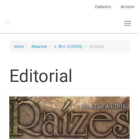
Navegação
Cadastro
Acesso
Principal
Conteúdo
Toggl
principal
naviga
Barra
Lateral
Início
Arquivos
v. 30 n. 2 (2010)
Editorial
Editorial
Barra
lateral
de