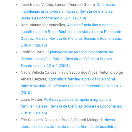
José Inaldo Valões, Lemuel Dourado Guerra,
Dinâmicas
imobiliárias urbano-rurais
,
Raízes: Revista de Ciências
Sociais e Econômicas: v. 39 n. 1 (2019)
Dora Vianna Vasconcellos,
A consciência das classes
subalternas em Roger Bastide e em Maria Isaura Pereira de
Queiroz
,
Raízes: Revista de Ciências Sociais e Econômicas:
v. 36 n. 1 (2016)
Frédéric Bazin,
O planejamento regional no contexto da
descentralização
,
Raízes: Revista de Ciências Sociais e
Econômicas: v. 22 n. 1 (2003)
Nádia Velleda Caldas, Flávio Sacco dos Anjos, Antônio Jorge
Amaral Bezerra,
Agricultura familiar e previdência social
,
Raízes: Revista de Ciências Sociais e Econômicas: v. 30 n. 2
(2010)
Lauro Mattei,
Políticas públicas de apoio à agricultura
familiar
,
Raízes: Revista de Ciências Sociais e Econômicas:
v. 35 n. 1 (2015)
Eric Sabourin, Ghislaine Duqué, Edgard Malagodi,
Novos
atores do desenvolvimento rural no Semi-árido brasileiro
,