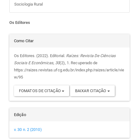
Sociologia Rural
Conteúdo
Os Editores
do
Detalhes
Como Citar
artigo
do
Os Editores. (2022). Editorial.
Raízes: Revista De Ciências
Sociais E Econômicas
,
30
(2), 1. Recuperado de
principal
artigo
https://raizes.revistas.ufcg.edu.br/index.php/raizes/article/vie
w/95
FOMATOS DE CITAÇÃO
BAIXAR CITAÇÃO
Edição
v. 30 n. 2 (2010)