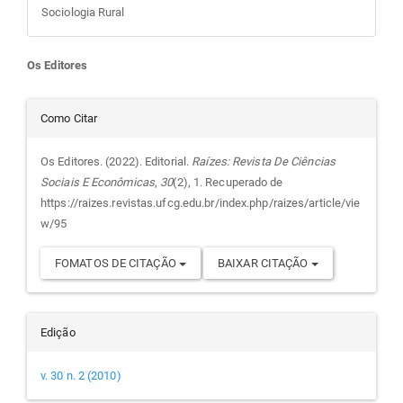
Sociologia Rural
Conteúdo
Os Editores
do
Detalhes
Como Citar
artigo
do
Os Editores. (2022). Editorial.
Raízes: Revista De Ciências
Sociais E Econômicas
,
30
(2), 1. Recuperado de
principal
artigo
https://raizes.revistas.ufcg.edu.br/index.php/raizes/article/vie
w/95
FOMATOS DE CITAÇÃO
BAIXAR CITAÇÃO
Edição
v. 30 n. 2 (2010)