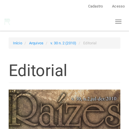
Navegação
Cadastro
Acesso
Principal
Conteúdo
Toggl
principal
naviga
Barra
Lateral
Início
Arquivos
v. 30 n. 2 (2010)
Editorial
Editorial
Barra
lateral
de