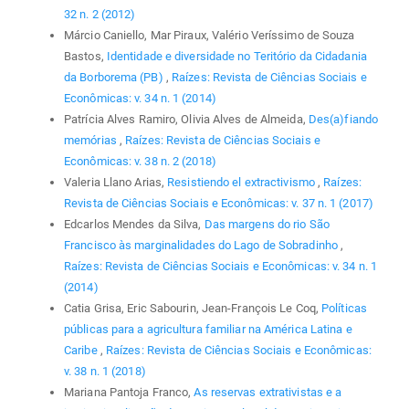
32 n. 2 (2012)
Márcio Caniello, Mar Piraux, Valério Veríssimo de Souza
Bastos,
Identidade e diversidade no Teritório da Cidadania
da Borborema (PB)
,
Raízes: Revista de Ciências Sociais e
Econômicas: v. 34 n. 1 (2014)
Patrícia Alves Ramiro, Olivia Alves de Almeida,
Des(a)fiando
memórias
,
Raízes: Revista de Ciências Sociais e
Econômicas: v. 38 n. 2 (2018)
Valeria Llano Arias,
Resistiendo el extractivismo
,
Raízes:
Revista de Ciências Sociais e Econômicas: v. 37 n. 1 (2017)
Edcarlos Mendes da Silva,
Das margens do rio São
Francisco às marginalidades do Lago de Sobradinho
,
Raízes: Revista de Ciências Sociais e Econômicas: v. 34 n. 1
(2014)
Catia Grisa, Eric Sabourin, Jean-François Le Coq,
Políticas
públicas para a agricultura familiar na América Latina e
Caribe
,
Raízes: Revista de Ciências Sociais e Econômicas:
v. 38 n. 1 (2018)
Mariana Pantoja Franco,
As reservas extrativistas e a