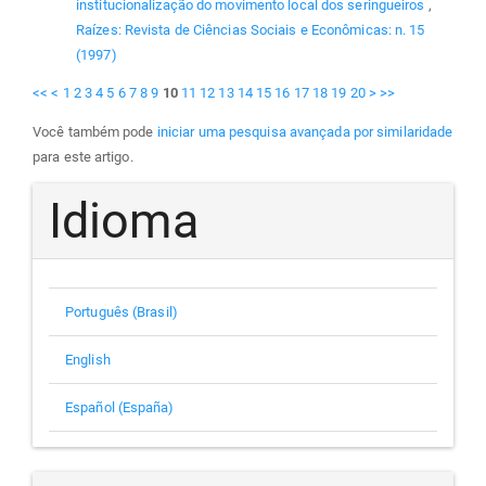
institucionalização do movimento local dos seringueiros
,
Raízes: Revista de Ciências Sociais e Econômicas: n. 15
(1997)
<<
<
1
2
3
4
5
6
7
8
9
10
11
12
13
14
15
16
17
18
19
20
>
>>
Você também pode
iniciar uma pesquisa avançada por similaridade
para este artigo.
Idioma
Português (Brasil)
English
Español (España)