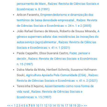
pensamento de Marx
,
Raízes: Revista de Ciências Sociais e
Econômicas: n. 8 (1991)
Arilson Favareto,
Empreendedorismo e dinamização dos
territórios de baixa densidade empresarial
,
Raízes: Revista
de Ciências Sociais e Econômicas: v. 24 n. 1 e 2 (2005)
João Rafael Gomes de Morais, Roberto de Sousa Miranda,
A
gênese supermercadista: das resistências às inovações do
autosserviço (agro)alimentar
,
Raízes: Revista de Ciências
Sociais e Econômicas: v. 41 n. 1 (2021)
Paola Cappellin, Elisa Guaraná Castro,
Fazer, pensar e
decidir
,
Raízes: Revista de Ciências Sociais e Econômicas:
n. 15 (1997)
Dalva Maria da Mota, Heribert Schmitz, Susanne Hofmann-
Souki,
Agricultura Apoiada Pela Comunidade (CSA)
,
Raízes:
Revista de Ciências Sociais e Econômicas: v. 41 n. 2 (2021)
Teresinha D’Aquino,
Assentamento como nova forma de
vida rural
,
Raízes: Revista de Ciências Sociais e
Econômicas: n. 15 (1997)
<<
<
1
2
3
4
5
6
7
8
9
10
11
12
13
14
15
16
17
18
19
20
>
>>