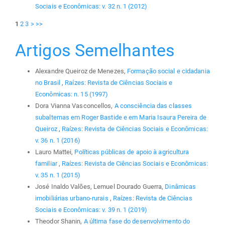
Sociais e Econômicas: v. 32 n. 1 (2012)
1
2
3
>
>>
Artigos Semelhantes
Alexandre Queiroz de Menezes,
Formação social e cidadania
no Brasil
,
Raízes: Revista de Ciências Sociais e
Econômicas: n. 15 (1997)
Dora Vianna Vasconcellos,
A consciência das classes
subalternas em Roger Bastide e em Maria Isaura Pereira de
Queiroz
,
Raízes: Revista de Ciências Sociais e Econômicas:
v. 36 n. 1 (2016)
Lauro Mattei,
Políticas públicas de apoio à agricultura
familiar
,
Raízes: Revista de Ciências Sociais e Econômicas:
v. 35 n. 1 (2015)
José Inaldo Valões, Lemuel Dourado Guerra,
Dinâmicas
imobiliárias urbano-rurais
,
Raízes: Revista de Ciências
Sociais e Econômicas: v. 39 n. 1 (2019)
Theodor Shanin,
A última fase do desenvolvimento do