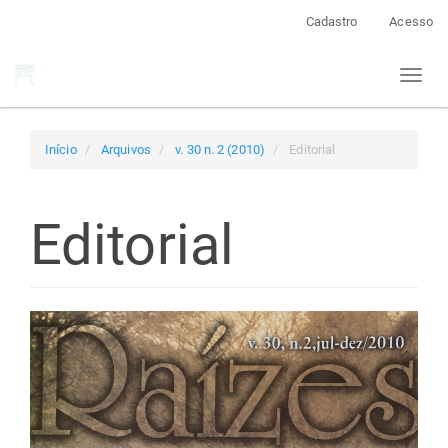
Navegação
Cadastro
Acesso
Principal
Conteúdo
Toggl
principal
naviga
Barra
Lateral
Início
Arquivos
v. 30 n. 2 (2010)
Editorial
Editorial
Barra
lateral
de