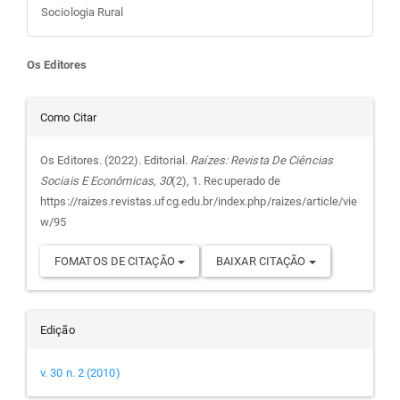
Sociologia Rural
Conteúdo
Os Editores
do
Detalhes
Como Citar
artigo
do
Os Editores. (2022). Editorial.
Raízes: Revista De Ciências
Sociais E Econômicas
,
30
(2), 1. Recuperado de
principal
artigo
https://raizes.revistas.ufcg.edu.br/index.php/raizes/article/vie
w/95
FOMATOS DE CITAÇÃO
BAIXAR CITAÇÃO
Edição
v. 30 n. 2 (2010)