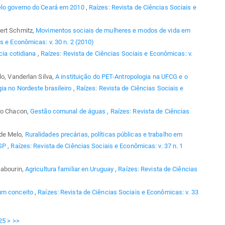
elo governo do Ceará em 2010
,
Raízes: Revista de Ciências Sociais e
ert Schmitz,
Movimentos sociais de mulheres e modos de vida em
s e Econômicas: v. 30 n. 2 (2010)
ncia cotidiana
,
Raízes: Revista de Ciências Sociais e Econômicas: v.
lo, Vanderlan Silva,
A instituição do PET-Antropologia na UFCG e o
ia no Nordeste brasileiro
,
Raízes: Revista de Ciências Sociais e
iro Chacon,
Gestão comunal de águas
,
Raízes: Revista de Ciências
 de Melo,
Ruralidades precárias, políticas públicas e trabalho em
-SP
,
Raízes: Revista de Ciências Sociais e Econômicas: v. 37 n. 1
Sabourin,
Agricultura familiar en Uruguay
,
Raízes: Revista de Ciências
 um conceito
,
Raízes: Revista de Ciências Sociais e Econômicas: v. 33
25
>
>>