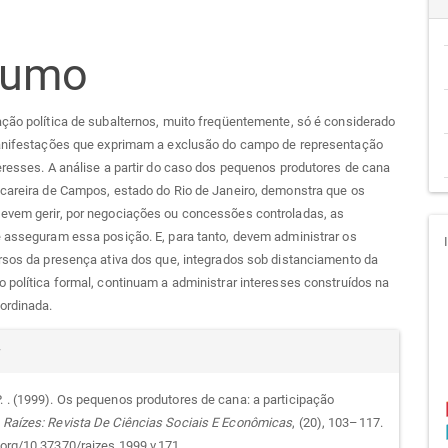
teúdo
sumo
go
ção política de subalternos, muito freqüentemente, só é considerado
cipal
manifestações que exprimam a exclusão do campo de representação
eresses. A análise a partir do caso dos pequenos produtores de cana
ucareira de Campos, estado do Rio de Janeiro, demonstra que os
evem gerir, por negociações ou concessões controladas, as
 asseguram essa posição. E, para tanto, devem administrar os
rsos da presença ativa dos que, integrados sob distanciamento da
 política formal, continuam a administrar interesses construídos na
ordinada.
alhes
r
P. . (1999). Os pequenos produtores de cana: a participação
.
Raízes: Revista De Ciências Sociais E Econômicas
, (20), 103–117.
i.org/10.37370/raizes.1999.v.171