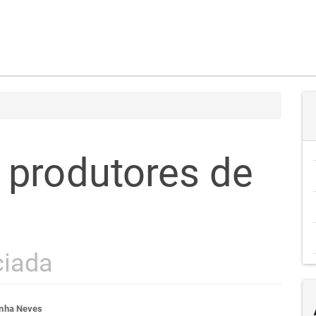
 produtores de
ciada
nha Neves