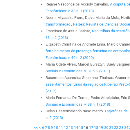
Rejane Vasconcelos Accioly Carvalho,
A disputa p
Econômicas: v. 33 n. 1 (2013)
Noemi Miyasaka Porro, Dalva Maria da Mota, Herib
transformação
,
Raízes: Revista de Ciências Sociai
Francisco de Assis Batista,
Nas trilhas da resistê
33 n. 2 (2013)
Elizabeth Christina de Andrade Lima, Márcio Caniel
fortalecimento da presença feminina na antropolog
Econômicas: v. 40 n. 2 (2020)
Maria Odete Alves, Marcel Bursztyn, Suely Salgue
Sociais e Econômicas: v. 31 n. 2 (2011)
Rosemeire Aparecida Scopinho, Thainara Granero
assentamentos rurais da região de Ribeirão Preto
(2017)
María Fernanda De Torres, Pedro Arbeletche, Eric 
Sociais e Econômicas: v. 38 n. 1 (2018)
Celso Gestermeier do Nascimento,
Trajetórias de
n. 2 (2013)
<<
<
6
7
8
9
10
11
12
13
14
15
16
17
18
19
20
21
22
23
24