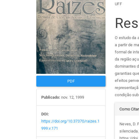
Barra
Con
UFF
lateral
do
Re
de
arti
O estudo da a
artigos
prin
a partir de 
formal de int
da região aç
dominantes d
garantias que
efeitos perve
PDF
representação
condição sub
Publicado:
nov. 12, 1999
Det
Como Cita
DOI:
do
https://doi.org/10.37370/raizes.1
Neves, D. 
999.v.171
silenciada
https://do