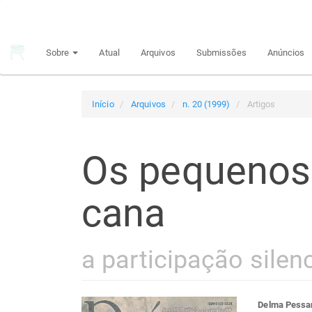
Navegação
Principal
Conteúdo
Sobre
Atual
Arquivos
Submissões
Anúncios
principal
Barra
Lateral
Início
Arquivos
n. 20 (1999)
Artigos
Os pequenos
cana
a participação silen
Delma Pessa