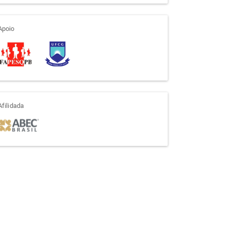
apoio
Apoio
afiliada
Afilidada