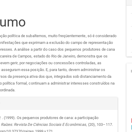
teúdo
sumo
go
ção política de subalternos, muito freqüentemente, só é considerado
cipal
manifestações que exprimam a exclusão do campo de representação
eresses. A análise a partir do caso dos pequenos produtores de cana
ucareira de Campos, estado do Rio de Janeiro, demonstra que os
evem gerir, por negociações ou concessões controladas, as
 asseguram essa posição. E, para tanto, devem administrar os
rsos da presença ativa dos que, integrados sob distanciamento da
 política formal, continuam a administrar interesses construídos na
ordinada.
alhes
r
P. . (1999). Os pequenos produtores de cana: a participação
.
Raízes: Revista De Ciências Sociais E Econômicas
, (20), 103–117.
i.org/10.37370/raizes.1999.v.171