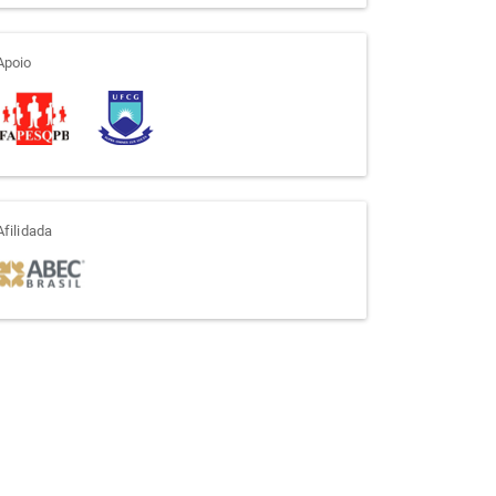
apoio
Apoio
afiliada
Afilidada