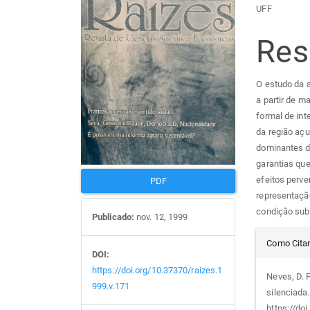
Barra
Con
UFF
lateral
do
Re
de
arti
O estudo da a
artigos
prin
a partir de 
formal de int
da região aç
dominantes d
garantias que
efeitos perve
PDF
representação
condição sub
Publicado:
nov. 12, 1999
Det
Como Cita
DOI:
do
https://doi.org/10.37370/raizes.1
Neves, D. 
999.v.171
silenciada
https://do