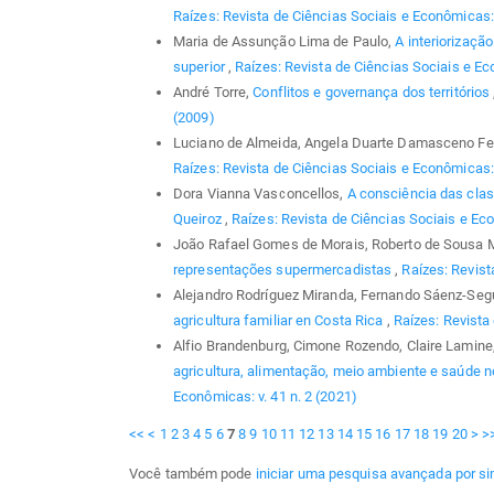
Raízes: Revista de Ciências Sociais e Econômicas: 
Maria de Assunção Lima de Paulo,
A interiorizaçã
superior
,
Raízes: Revista de Ciências Sociais e Eco
André Torre,
Conflitos e governança dos territórios
(2009)
Luciano de Almeida, Angela Duarte Damasceno Fer
Raízes: Revista de Ciências Sociais e Econômicas: v
Dora Vianna Vasconcellos,
A consciência das clas
Queiroz
,
Raízes: Revista de Ciências Sociais e Eco
João Rafael Gomes de Morais, Roberto de Sousa 
representações supermercadistas
,
Raízes: Revist
Alejandro Rodríguez Miranda, Fernando Sáenz-Segu
agricultura familiar en Costa Rica
,
Raízes: Revista
Alfio Brandenburg, Cimone Rozendo, Claire Lamine
agricultura, alimentação, meio ambiente e saúde no
Econômicas: v. 41 n. 2 (2021)
<<
<
1
2
3
4
5
6
7
8
9
10
11
12
13
14
15
16
17
18
19
20
>
>
Você também pode
iniciar uma pesquisa avançada por si