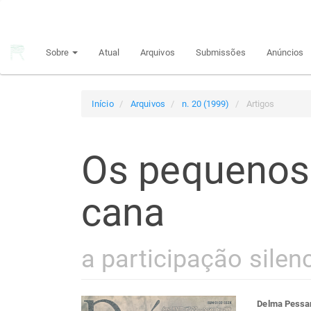
Navegação
Principal
Conteúdo
Sobre
Atual
Arquivos
Submissões
Anúncios
principal
Barra
Lateral
Início
Arquivos
n. 20 (1999)
Artigos
Os pequenos
cana
a participação silen
Delma Pessa