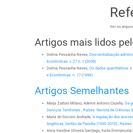
Ref
Ver no arquivo
Artigos mais lidos p
Delma Pessanha Neves,
Descentralização administ
Econômicas: v. 27 n. 1 (2008)
Delma Pessanha Neves,
Os dados quantitativos e
e Econômicas: n. 17 (1998)
Artigos Semelhantes
Marja Zattoni Milano, Ademir Antonio Cazella,
Da g
Serviços Territoriais
,
Raízes: Revista de Ciências S
Maria do Socorro Andrade,
A regulação dos acess
Angélicas, Sertão da Paraíba (1930-2010)
,
Raízes:
Anna Karoline Oliveira Santiago, Karla Emmanuela 