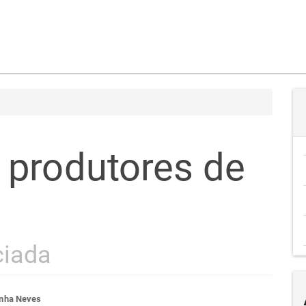
 produtores de
ciada
nha Neves