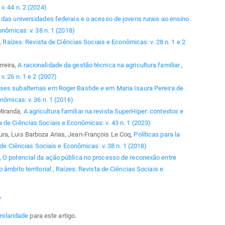
v. 44 n. 2 (2024)
o das universidades federais e o acesso de jovens rurais ao ensino
nômicas: v. 38 n. 1 (2018)
,
Raízes: Revista de Ciências Sociais e Econômicas: v. 28 n. 1 e 2
reira,
A racionalidade da gestão técnica na agricultura familiar
,
. 26 n. 1 e 2 (2007)
ses subalternas em Roger Bastide e em Maria Isaura Pereira de
nômicas: v. 36 n. 1 (2016)
Miranda,
A agricultura familiar na revista SuperHiper: contextos e
a de Ciências Sociais e Econômicas: v. 43 n. 1 (2023)
ra, Luis Barboza Arias, Jean-François Le Coq,
Políticas para la
 de Ciências Sociais e Econômicas: v. 38 n. 1 (2018)
,
O potencial da ação pública no processo de reconexão entre
 âmbito territorial
,
Raízes: Revista de Ciências Sociais e
>
milaridade
para este artigo.