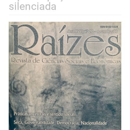
silenciada
Barra
lateral
de
artigos