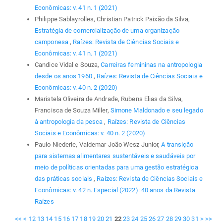
Econômicas: v. 41 n. 1 (2021)
Philippe Sablayrolles, Christian Patrick Paixão da Silva,
Estratégia de comercialização de uma organização
camponesa
,
Raízes: Revista de Ciências Sociais e
Econômicas: v. 41 n. 1 (2021)
Candice Vidal e Souza,
Carreiras femininas na antropologia
desde os anos 1960
,
Raízes: Revista de Ciências Sociais e
Econômicas: v. 40 n. 2 (2020)
Maristela Oliveira de Andrade, Rubens Elias da Silva,
Francisca de Souza Miller,
Simone Maldonado e seu legado
à antropologia da pesca
,
Raízes: Revista de Ciências
Sociais e Econômicas: v. 40 n. 2 (2020)
Paulo Niederle, Valdemar João Wesz Junior,
A transição
para sistemas alimentares sustentáveis e saudáveis por
meio de políticas orientadas para uma gestão estratégica
das práticas sociais
,
Raízes: Revista de Ciências Sociais e
Econômicas: v. 42 n. Especial (2022): 40 anos da Revista
Raízes
<<
<
12
13
14
15
16
17
18
19
20
21
22
23
24
25
26
27
28
29
30
31
>
>>