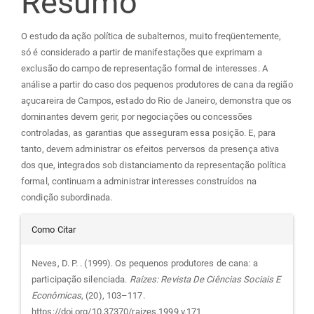
Resumo
artigo
O estudo da ação política de subalternos, muito freqüentemente,
principal
só é considerado a partir de manifestações que exprimam a
exclusão do campo de representação formal de interesses. A
análise a partir do caso dos pequenos produtores de cana da região
açucareira de Campos, estado do Rio de Janeiro, demonstra que os
dominantes devem gerir, por negociações ou concessões
controladas, as garantias que asseguram essa posição. E, para
tanto, devem administrar os efeitos perversos da presença ativa
dos que, integrados sob distanciamento da representação política
formal, continuam a administrar interesses construídos na
condição subordinada.
Detalhes
Como Citar
do
Neves, D. P. . (1999). Os pequenos produtores de cana: a
participação silenciada.
Raízes: Revista De Ciências Sociais E
artigo
Econômicas
, (20), 103–117.
https://doi.org/10.37370/raizes.1999.v.171