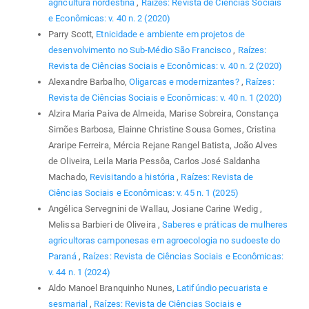
agricultura nordestina
,
Raízes: Revista de Ciências Sociais
e Econômicas: v. 40 n. 2 (2020)
Parry Scott,
Etnicidade e ambiente em projetos de
desenvolvimento no Sub-Médio São Francisco
,
Raízes:
Revista de Ciências Sociais e Econômicas: v. 40 n. 2 (2020)
Alexandre Barbalho,
Oligarcas e modernizantes?
,
Raízes:
Revista de Ciências Sociais e Econômicas: v. 40 n. 1 (2020)
Alzira Maria Paiva de Almeida, Marise Sobreira, Constança
Simões Barbosa, Elainne Christine Sousa Gomes, Cristina
Araripe Ferreira, Mércia Rejane Rangel Batista, João Alves
de Oliveira, Leila Maria Pessôa, Carlos José Saldanha
Machado,
Revisitando a história
,
Raízes: Revista de
Ciências Sociais e Econômicas: v. 45 n. 1 (2025)
Angélica Servegnini de Wallau, Josiane Carine Wedig ,
Melissa Barbieri de Oliveira ,
Saberes e práticas de mulheres
agricultoras camponesas em agroecologia no sudoeste do
Paraná
,
Raízes: Revista de Ciências Sociais e Econômicas:
v. 44 n. 1 (2024)
Aldo Manoel Branquinho Nunes,
Latifúndio pecuarista e
sesmarial
,
Raízes: Revista de Ciências Sociais e