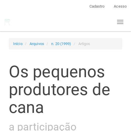
Navegação
Cadastro
Acesso
Principal
Conteúdo
Toggl
principal
naviga
Barra
Lateral
Início
Arquivos
n. 20 (1999)
Artigos
Os pequenos
produtores de
cana
a participação