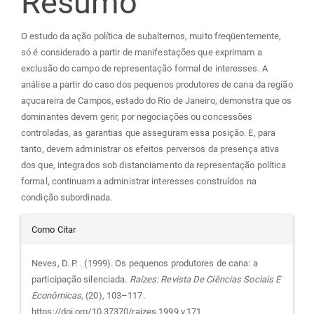
Resumo
artigo
O estudo da ação política de subalternos, muito freqüentemente,
principal
só é considerado a partir de manifestações que exprimam a
exclusão do campo de representação formal de interesses. A
análise a partir do caso dos pequenos produtores de cana da região
açucareira de Campos, estado do Rio de Janeiro, demonstra que os
dominantes devem gerir, por negociações ou concessões
controladas, as garantias que asseguram essa posição. E, para
tanto, devem administrar os efeitos perversos da presença ativa
dos que, integrados sob distanciamento da representação política
formal, continuam a administrar interesses construídos na
condição subordinada.
Detalhes
Como Citar
do
Neves, D. P. . (1999). Os pequenos produtores de cana: a
participação silenciada.
Raízes: Revista De Ciências Sociais E
artigo
Econômicas
, (20), 103–117.
https://doi.org/10.37370/raizes.1999.v.171