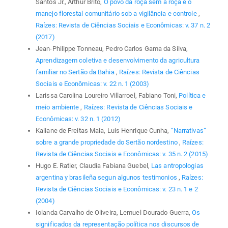
Santos Jr., Arthur Brito,
O povo da roça sem a roça e o
manejo florestal comunitário sob a vigilância e controle
,
Raízes: Revista de Ciências Sociais e Econômicas: v. 37 n. 2
(2017)
Jean-Philippe Tonneau, Pedro Carlos Gama da Silva,
Aprendizagem coletiva e desenvolvimento da agricultura
familiar no Sertão da Bahia
,
Raízes: Revista de Ciências
Sociais e Econômicas: v. 22 n. 1 (2003)
Larissa Carolina Loureiro Villarroel, Fabiano Toni,
Política e
meio ambiente
,
Raízes: Revista de Ciências Sociais e
Econômicas: v. 32 n. 1 (2012)
Kaliane de Freitas Maia, Luis Henrique Cunha,
“Narrativas”
sobre a grande propriedade do Sertão nordestino
,
Raízes:
Revista de Ciências Sociais e Econômicas: v. 35 n. 2 (2015)
Hugo E. Ratier, Claudia Fabiana Guebel,
Las antropologias
argentina y brasileña segun algunos testimonios
,
Raízes:
Revista de Ciências Sociais e Econômicas: v. 23 n. 1 e 2
(2004)
Iolanda Carvalho de Oliveira, Lemuel Dourado Guerra,
Os
significados da representação política nos discursos de