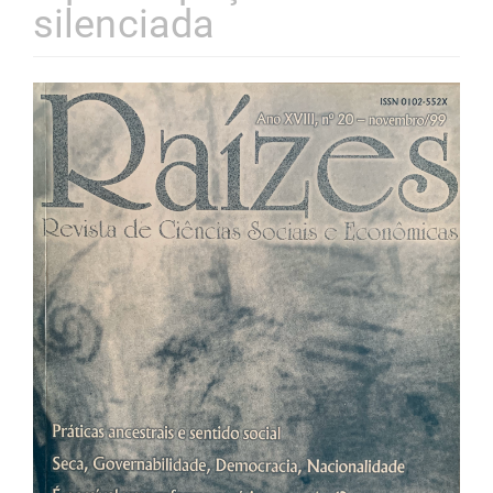
silenciada
Barra
lateral
de
artigos