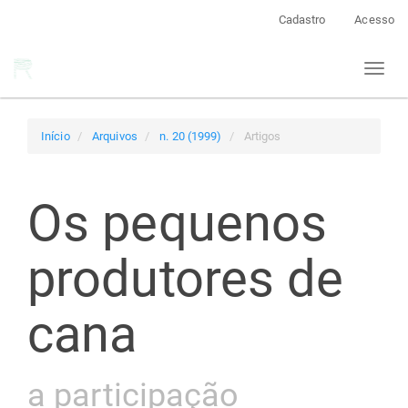
Navegação
Cadastro
Acesso
Principal
Conteúdo
Toggl
principal
naviga
Barra
Lateral
Início
Arquivos
n. 20 (1999)
Artigos
Os pequenos
produtores de
cana
a participação