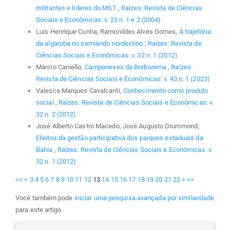
militantes e líderes do MST
,
Raízes: Revista de Ciências
Sociais e Econômicas: v. 23 n. 1 e 2 (2004)
Luis Henrique Cunha, Ramonildes Alves Gomes,
A trajetória
da algaroba no semiárido nordestino
,
Raízes: Revista de
Ciências Sociais e Econômicas: v. 32 n. 1 (2012)
Márcio Caniello,
Camponeses da Borborema
,
Raízes:
Revista de Ciências Sociais e Econômicas: v. 43 n. 1 (2023)
Valesca Marques Cavalcanti,
Conhecimento como produto
social
,
Raízes: Revista de Ciências Sociais e Econômicas: v.
32 n. 2 (2012)
José Alberto Castro Macedo, José Augusto Drummond,
Efeitos da gestão participativa dos parques estaduais da
Bahia
,
Raízes: Revista de Ciências Sociais e Econômicas: v.
32 n. 1 (2012)
<<
<
3
4
5
6
7
8
9
10
11
12
13
14
15
16
17
18
19
20
21
22
>
>>
Você também pode
iniciar uma pesquisa avançada por similaridade
para este artigo.